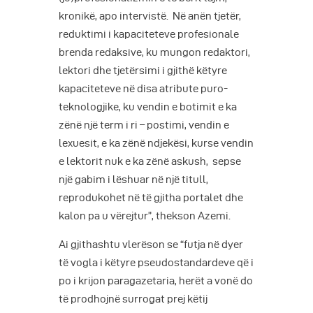
kronikë, apo intervistë. Në anën tjetër,
reduktimi i kapaciteteve profesionale
brenda redaksive, ku mungon redaktori,
lektori dhe tjetërsimi i gjithë këtyre
kapaciteteve në disa atribute puro-
teknologjike, ku vendin e botimit e ka
zënë një term i ri – postimi, vendin e
lexuesit, e ka zënë ndjekësi, kurse vendin
e lektorit nuk e ka zënë askush, sepse
një gabim i lëshuar në një titull,
reprodukohet në të gjitha portalet dhe
kalon pa u vërejtur”, thekson Azemi.
Ai gjithashtu vlerëson se “futja në dyer
të vogla i këtyre pseudostandardeve që i
po i krijon paragazetaria, herët a vonë do
të prodhojnë surrogat prej këtij