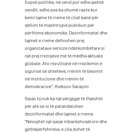
fuqisë politike, në vend por edhe jashtë
vendit, edhe pse ka shumë raste kur
kemi lajme të rreme të cilat kanë për
qëllim të mashtrojnë publikun për
përfitime ekonomike. Dezinformatat dhe
lajmet e rreme definohen prej
organizatave serioze ndërkombëtare si
një prej rreziqeve më të mëdha aktuale
globale. Ato rezultojnë në rrezikimin e
sigurisë së shteteve, rrënim të besimit
në institucione dhe rrënim të
demokracive”, thekson Saraçini.
Sipas tij nuk ka një përgjigje të thjeshtë
për atë se si të parandalohen
dezinformatat dhe lajmet e rreme.
“Nevojitet një qasje mbarëshoqërore dhe
gjithëpërfshirëse, e cila duhet të