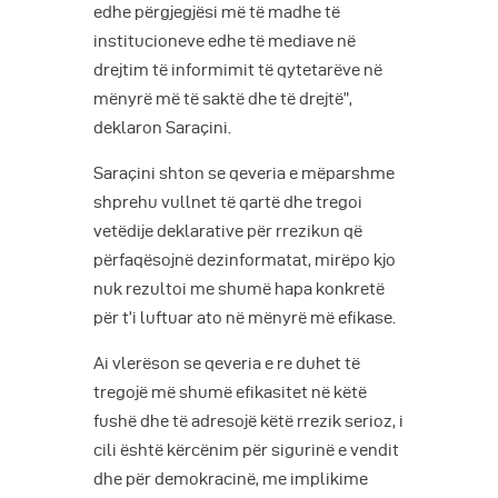
edhe përgjegjësi më të madhe të
institucioneve edhe të mediave në
drejtim të informimit të qytetarëve në
mënyrë më të saktë dhe të drejtë”,
deklaron Saraçini.
Saraçini shton se qeveria e mëparshme
shprehu vullnet të qartë dhe tregoi
vetëdije deklarative për rrezikun që
përfaqësojnë dezinformatat, mirëpo kjo
nuk rezultoi me shumë hapa konkretë
për t’i luftuar ato në mënyrë më efikase.
Ai vlerëson se qeveria e re duhet të
tregojë më shumë efikasitet në këtë
fushë dhe të adresojë këtë rrezik serioz, i
cili është kërcënim për sigurinë e vendit
dhe për demokracinë, me implikime