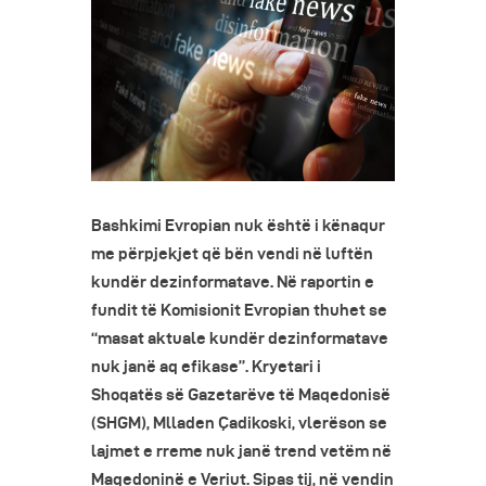
Bashkimi Evropian nuk është i kënaqur
me përpjekjet që bën vendi në luftën
kundër dezinformatave. Në raportin e
fundit të Komisionit Evropian thuhet se
“masat aktuale kundër dezinformatave
nuk janë aq efikase”. Kryetari i
Shoqatës së Gazetarëve të Maqedonisë
(SHGM), Mlladen Çadikoski, vlerëson se
lajmet e rreme nuk janë trend vetëm në
Maqedoninë e Veriut. Sipas tij, në vendin