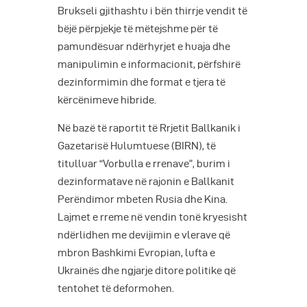
Brukseli gjithashtu i bën thirrje vendit të
bëjë përpjekje të mëtejshme për të
pamundësuar ndërhyrjet e huaja dhe
manipulimin e informacionit, përfshirë
dezinformimin dhe format e tjera të
kërcënimeve hibride.
Në bazë të raportit të Rrjetit Ballkanik i
Gazetarisë Hulumtuese (BIRN), të
titulluar “Vorbulla e rrenave”, burim i
dezinformatave në rajonin e Ballkanit
Perëndimor mbeten Rusia dhe Kina.
Lajmet e rreme në vendin tonë kryesisht
ndërlidhen me devijimin e vlerave që
mbron Bashkimi Evropian, lufta e
Ukrainës dhe ngjarje ditore politike që
tentohet të deformohen.