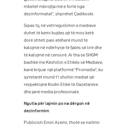
mbetet mbrojtja më e fortë nga
dezinformatat”, shprehet Çadikoski.
Sipas tij, në vetrregullimin e mediave
duhet të kemi kujdes që të mos ketë
dorë shteti pasi atëherë mund të
kalojmë në ndërhyrje të fjalës së lirë dhe
të kalojmë në censurë. Ai tha se SHGM
bashkë me Këshillin e Etikës së Mediave,
kanë krijuar një platformë “Promedia”, ku
qytetarët mund t’i shohin mediat që
respektojnë Kodin Etikë të Gazetarëve
dhe janë media profesionale.
Ngutia për lajmin po na dërgon në
dezinformim
Publicisti Emin Azemi, thotë se nxitimi