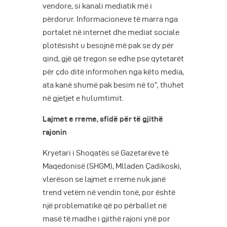
vendore, si kanali mediatik më i
përdorur. Informacioneve të marra nga
portalet në internet dhe mediat sociale
plotësisht u besojnë më pak se dy për
qind, gjë që tregon se edhe pse qytetarët
për çdo ditë informohen nga këto media,
ata kanë shumë pak besim në to”, thuhet
në gjetjet e hulumtimit.
Lajmet e rreme, sfidë për të gjithë
rajonin
Kryetari i Shoqatës së Gazetarëve të
Maqedonisë (SHGM), Mlladen Çadikoski,
vlerëson se lajmet e rreme nuk janë
trend vetëm në vendin tonë, por është
një problematikë që po përballet në
masë të madhe i gjithë rajoni ynë por