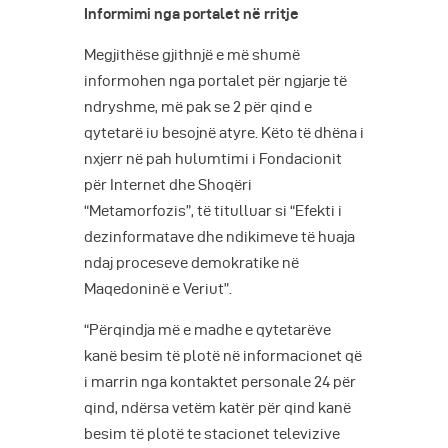
Informimi nga portalet në rritje
Megjithëse gjithnjë e më shumë
informohen nga portalet për ngjarje të
ndryshme, më pak se 2 për qind e
qytetarë iu besojnë atyre. Këto të dhëna i
nxjerr në pah hulumtimi i Fondacionit
për Internet dhe Shoqëri
“Metamorfozis”, të titulluar si “Efekti i
dezinformatave dhe ndikimeve të huaja
ndaj proceseve demokratike në
Maqedoninë e Veriut”.
“Përqindja më e madhe e qytetarëve
kanë besim të plotë në informacionet që
i marrin nga kontaktet personale 24 për
qind, ndërsa vetëm katër për qind kanë
besim të plotë te stacionet televizive