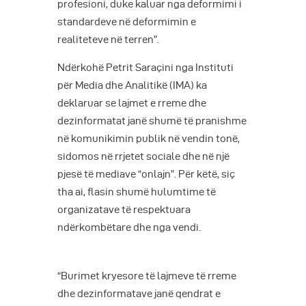
profesioni, duke kaluar nga deformimi i
standardeve në deformimin e
realiteteve në terren”.
Ndërkohë Petrit Saraçini nga Instituti
për Media dhe Analitikë (IMA) ka
deklaruar se lajmet e rreme dhe
dezinformatat janë shumë të pranishme
në komunikimin publik në vendin tonë,
sidomos në rrjetet sociale dhe në një
pjesë të mediave “onlajn”. Për këtë, siç
tha ai, flasin shumë hulumtime të
organizatave të respektuara
ndërkombëtare dhe nga vendi.
“Burimet kryesore të lajmeve të rreme
dhe dezinformatave janë qendrat e