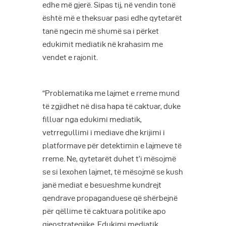
edhe më gjerë. Sipas tij, në vendin tonë
është më e theksuar pasi edhe qytetarët
tanë ngecin më shumë sa i përket
edukimit mediatik në krahasim me
vendet e rajonit.
“Problematika me lajmet e rreme mund
të zgjidhet në disa hapa të caktuar, duke
filluar nga edukimi mediatik,
vetrregullimi i mediave dhe krijimi i
platformave për detektimin e lajmeve të
rreme. Ne, qytetarët duhet t’i mësojmë
se si lexohen lajmet, të mësojmë se kush
janë mediat e besueshme kundrejt
qendrave propaganduese që shërbejnë
për qëllime të caktuara politike apo
gjeostrategjike. Edukimi mediatik