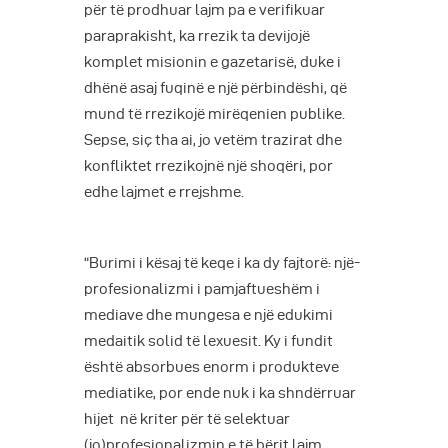
për të prodhuar lajm pa e verifikuar
paraprakisht, ka rrezik ta devijojë
komplet misionin e gazetarisë, duke i
dhënë asaj fuqinë e një përbindëshi, që
mund të rrezikojë mirëqenien publike.
Sepse, siç tha ai, jo vetëm trazirat dhe
konfliktet rrezikojnë një shoqëri, por
edhe lajmet e rrejshme.
“Burimi i kësaj të keqe i ka dy fajtorë: një-
profesionalizmi i pamjaftueshëm i
mediave dhe mungesa e një edukimi
medaitik solid të lexuesit. Ky i fundit
është absorbues enorm i produkteve
mediatike, por ende nuk i ka shndërruar
hijet në kriter për të selektuar
(jo)profesionalizmin e të bërit lajm,