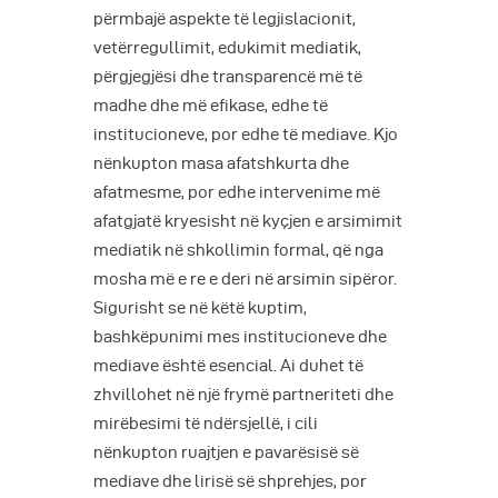
përmbajë aspekte të legjislacionit,
vetërregullimit, edukimit mediatik,
përgjegjësi dhe transparencë më të
madhe dhe më efikase, edhe të
institucioneve, por edhe të mediave. Kjo
nënkupton masa afatshkurta dhe
afatmesme, por edhe intervenime më
afatgjatë kryesisht në kyçjen e arsimimit
mediatik në shkollimin formal, që nga
mosha më e re e deri në arsimin sipëror.
Sigurisht se në këtë kuptim,
bashkëpunimi mes institucioneve dhe
mediave është esencial. Ai duhet të
zhvillohet në një frymë partneriteti dhe
mirëbesimi të ndërsjellë, i cili
nënkupton ruajtjen e pavarësisë së
mediave dhe lirisë së shprehjes, por