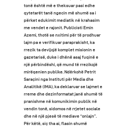
tonë është më e theksuar pasi edhe
qytetarët tanë ngecin më shumë sa i
përket edukimit mediatik në krahasim
me vendet e rajonit. Publicisti Emin
Azemi, thotë se nxitimi për të prodhuar
lajm pa e verifikuar paraprakisht, ka
rrezik ta devijojë komplet misionin e
gazetarisë, duke i dhënë asaj fuqinë e
një përbindëshi, që mund të rrezikojë
mirëqenien publike. Ndërkohë Petrit
Saraçini nga Instituti për Media dhe
Analitikë (IMA), ka deklaruar se lajmet e
rreme dhe dezinformatat janë shumë të
pranishme në komunikimin publik në
vendin tonë, sidomos në rrjetet sociale
dhe në një pjesë të mediave “onlajn”.
Për këtë, siç tha ai, flasin shumë