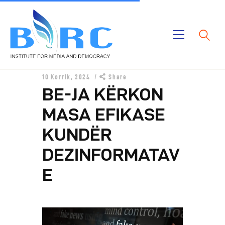
Ballina
10 Korrik, 2024
Share
Publikimet
BE-JA KËRKON
Projektet
MASA EFIKASE
Rreth Nesh
KUNDËR
DEZINFORMATAV
E