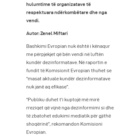
hulumtime të organizatave të
respektuara ndërkombëtare dhe nga
vendi.
Autor: Zenel Miftari
Bashkimi Evropian nuk është i kënaqur
me përpjekjet që bën vendi në luftën
kundër dezinformatave. Në raportin e
fundit të Komisionit Evropian thuhet se
“masat aktuale kundër dezinformatave
nuk janë aq efikase”.
“Publiku duhet t’i kuptojë më mirë
rreziqet që vijnë nga dezinformimi si dhe
të zbatohet edukimi mediatik për gjithë
shoqërinë”, rekomandon Komisioni
Evropian.