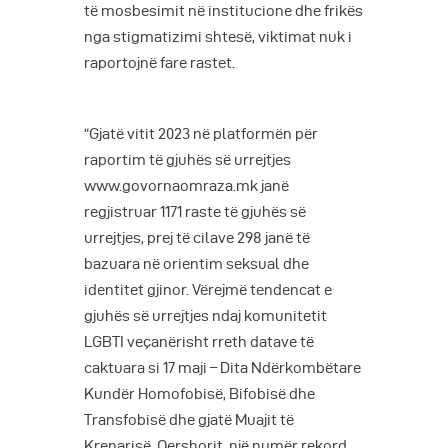
të mosbesimit në institucione dhe frikës
nga stigmatizimi shtesë, viktimat nuk i
raportojnë fare rastet.
“Gjatë vitit 2023 në platformën për
raportim të gjuhës së urrejtjes
www.govornaomraza.mk janë
regjistruar 1171 raste të gjuhës së
urrejtjes, prej të cilave 298 janë të
bazuara në orientim seksual dhe
identitet gjinor. Vërejmë tendencat e
gjuhës së urrejtjes ndaj komunitetit
LGBTI veçanërisht rreth datave të
caktuara si 17 maji – Dita Ndërkombëtare
Kundër Homofobisë, Bifobisë dhe
Transfobisë dhe gjatë Muajit të
Krenarisë, Qershorit, një numër rekord