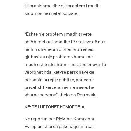
të pranishme dhe një problem i madh
sidomos në rrjetet sociale.
“Është një problem i madh si vetë
shërbimet automatike të rrjeteve që nuk
njohin dhe heqin gjuhën e urrejtjes,
gjithashtu një problem shumë më i
madh është dështimi i institucioneve. Të
veprohet ndaj këtyre personave që
përhapin urrejtje publike, por edhe
privatisht kërcënojnë me mesazhe
shumë persona”, thekson Petrovski.
KE: TË LUFTOHET HOMOFOBIA
Në raportin për RMV-në, Komisioni
Evropian shpreh pakënaqësinë sa i