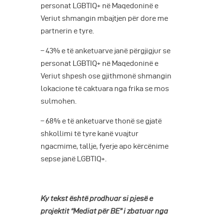
personat LGBTIQ+ në Maqedoninë e
Veriut shmangin mbajtjen për dore me
partnerin e tyre.
– 43% e të anketuarve janë përgjigjur se
personat LGBTIQ+ në Maqedoninë e
Veriut shpesh ose gjithmonë shmangin
lokacione të caktuara nga frika se mos
sulmohen.
– 68% e të anketuarve thonë se gjatë
shkollimi të tyre kanë vuajtur
ngacmime, tallje, fyerje apo kërcënime
sepse janë LGBTIQ+.
Ky tekst është prodhuar si pjesë e
projektit “Mediat për BE” i zbatuar nga