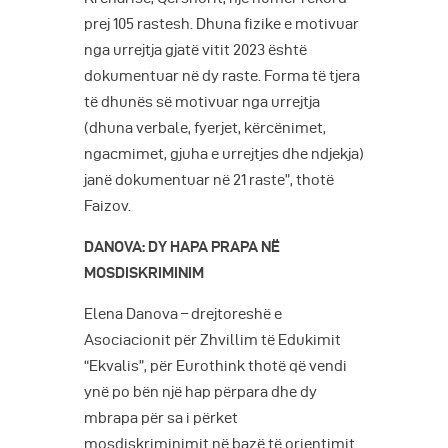
prej 105 rastesh. Dhuna fizike e motivuar
nga urrejtja gjatë vitit 2023 është
dokumentuar në dy raste. Forma të tjera
të dhunës së motivuar nga urrejtja
(dhuna verbale, fyerjet, kërcënimet,
ngacmimet, gjuha e urrejtjes dhe ndjekja)
janë dokumentuar në 21 raste”, thotë
Faizov.
DANOVA: DY HAPA PRAPA NË
MOSDISKRIMINIM
Elena Danova – drejtoreshë e
Asociacionit për Zhvillim të Edukimit
“Ekvalis”, për Eurothink thotë që vendi
ynë po bën një hap përpara dhe dy
mbrapa për sa i përket
mosdiskriminimit në bazë të orientimit