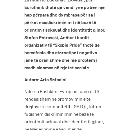
Zhvillim të Edukimit “Ekvalis”, për
Eurothink thotë që vendi ynë po bën një
hap përpara dhe dy mbrapa për sa i
përket mosdiskriminimit në bazë të
orientimit seksual dhe identitetit gjinor.
Stefan Petrovski, Anëtar i bordit
organizativ të “Skopje Pride” thotë që
homofobia dhe stereotipet negative
janë të pranishme dhe një problem i
madh sidomos në rrjetet sociale.
Autore: Arta Sefadini
Ndërsa Bashkimi Evropian luan rol të
rëndësishëm në promovimin e të
drejtave të komunitetit LGBTQ+, lufton
fuqishëm diskriminimin në bazë të
orientimit seksual dhe identitetit gjinor,
në Maqedoninë e Veriut ende