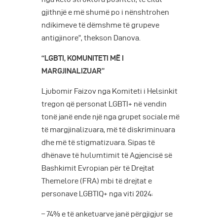
gjithnjë e më shumë po i nënshtrohen
ndikimeve të dëmshme të grupeve
antigjinore”, thekson Danova.
“LGBTI, KOMUNITETI MË I
MARGJINALIZUAR”
Ljubomir Faizov nga Komiteti i Helsinkit
tregon që personat LGBTI+ në vendin
tonë janë ende një nga grupet sociale më
të margjinalizuara, më të diskriminuara
dhe më të stigmatizuara. Sipas të
dhënave të hulumtimit të Agjencisë së
Bashkimit Evropian për të Drejtat
Themelore (FRA) mbi të drejtat e
personave LGBTIQ+ nga viti 2024:
– 74% e të anketuarve janë përgjigjur se