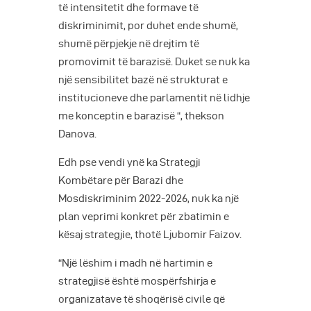
të intensitetit dhe formave të
diskriminimit, por duhet ende shumë,
shumë përpjekje në drejtim të
promovimit të barazisë. Duket se nuk ka
një sensibilitet bazë në strukturat e
institucioneve dhe parlamentit në lidhje
me konceptin e barazisë “, thekson
Danova.
Edh pse vendi ynë ka Strategji
Kombëtare për Barazi dhe
Mosdiskriminim 2022-2026, nuk ka një
plan veprimi konkret për zbatimin e
kësaj strategjie, thotë Ljubomir Faizov.
“Një lëshim i madh në hartimin e
strategjisë është mospërfshirja e
organizatave të shoqërisë civile që