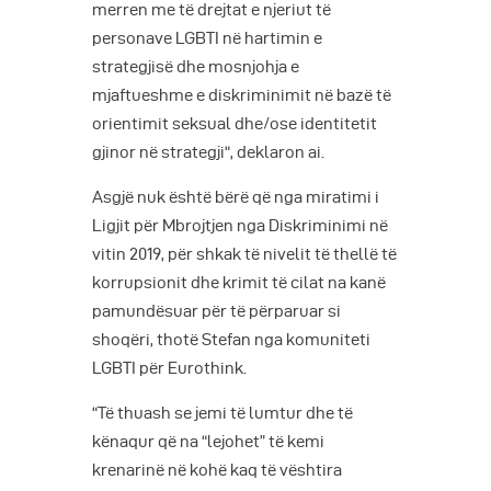
merren me të drejtat e njeriut të
personave LGBTI në hartimin e
strategjisë dhe mosnjohja e
mjaftueshme e diskriminimit në bazë të
orientimit seksual dhe/ose identitetit
gjinor në strategji“, deklaron ai.
Asgjë nuk është bërë që nga miratimi i
Ligjit për Mbrojtjen nga Diskriminimi në
vitin 2019, për shkak të nivelit të thellë të
korrupsionit dhe krimit të cilat na kanë
pamundësuar për të përparuar si
shoqëri, thotë Stefan nga komuniteti
LGBTI për Eurothink.
“Të thuash se jemi të lumtur dhe të
kënaqur që na “lejohet” të kemi
krenarinë në kohë kaq të vështira