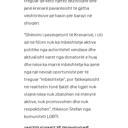
treguar që këto njerëz ekzistojnë dhe
janë krenarë pavarësisht të gjitha
vështirësive që hasin për barazi në
shoqëri.
“Shënimi i pesëvjetorit të Krenarisë, i cili
që në fillim nuk ka mbështetje aktive
politike nga autoritetet vendase dhe
aktualisht varet nga donatorët e huaj
dhe nëse ka marrë mbështetje ka qenë
nga një nevojë oportuniste për të
treguar “mbështetje”, por fatkeqësisht
në realitetin tonë fjalët dhe ligjet nuk
vlejnë nëse nuk zbatohen në mënyrë
aktive, nuk promovohen dhe nuk
respektohen”, thkeson Stefan nga
komuniteti LGBTI.