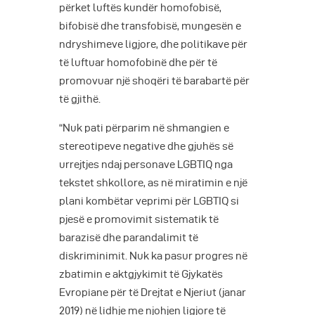
përket luftës kundër homofobisë,
bifobisë dhe transfobisë, mungesën e
ndryshimeve ligjore, dhe politikave për
të luftuar homofobinë dhe për të
promovuar një shoqëri të barabartë për
të gjithë.
“Nuk pati përparim në shmangien e
stereotipeve negative dhe gjuhës së
urrejtjes ndaj personave LGBTIQ nga
tekstet shkollore, as në miratimin e një
plani kombëtar veprimi për LGBTIQ si
pjesë e promovimit sistematik të
barazisë dhe parandalimit të
diskriminimit. Nuk ka pasur progres në
zbatimin e aktgjykimit të Gjykatës
Evropiane për të Drejtat e Njeriut (janar
2019) në lidhje me njohjen ligjore të