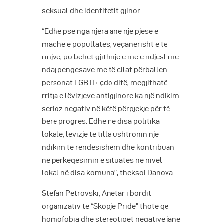
seksual dhe identitetit gjinor.
“Edhe pse nga njëra anë një pjesë e
madhe e popullatës, veçanërisht e të
rinjve, po bëhet gjithnjë e më e ndjeshme
ndaj pengesave me të cilat përballen
personat LGBTI+ çdo ditë, megjithatë
rritja e lëvizjeve antigjinore ka një ndikim
serioz negativ në këtë përpjekje për të
bërë progres. Edhe në disa politika
lokale, lëvizje të tilla ushtronin një
ndikim të rëndësishëm dhe kontribuan
në përkeqësimin e situatës në nivel
lokal në disa komuna”, theksoi Danova.
Stefan Petrovski, Anëtar i bordit
organizativ të “Skopje Pride” thotë që
homofobia dhe stereotipet negative janë