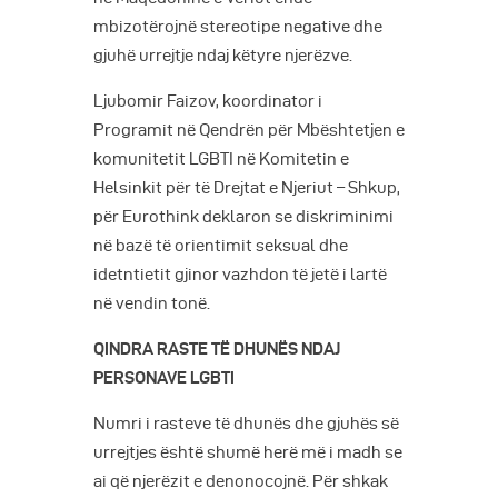
mbizotërojnë stereotipe negative dhe
gjuhë urrejtje ndaj këtyre njerëzve.
Ljubomir Faizov, koordinator i
Programit në Qendrën për Mbështetjen e
komunitetit LGBTI në Komitetin e
Helsinkit për të Drejtat e Njeriut – Shkup,
për Eurothink deklaron se diskriminimi
në bazë të orientimit seksual dhe
idetntietit gjinor vazhdon të jetë i lartë
në vendin tonë.
QINDRA RASTE TË DHUNËS NDAJ
PERSONAVE LGBTI
Numri i rasteve të dhunës dhe gjuhës së
urrejtjes është shumë herë më i madh se
ai që njerëzit e denonocojnë. Për shkak