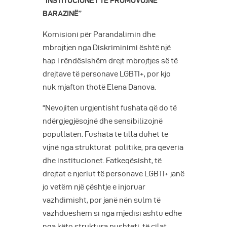
“INSTITUCIONET TË PROMOVOJNË
BARAZINË”
Komisioni për Parandalimin dhe
mbrojtjen nga Diskriminimi është një
hap i rëndësishëm drejt mbrojtjes së të
drejtave të personave LGBTI+, por kjo
nuk mjafton thotë Elena Danova.
“Nevojiten urgjentisht fushata që do të
ndërgjegjësojnë dhe sensibilizojnë
popullatën. Fushata të tilla duhet të
vijnë nga strukturat politike, pra qeveria
dhe institucionet. Fatkeqësisht, të
drejtat e njeriut të personave LGBTI+ janë
jo vetëm një çështje e injoruar
vazhdimisht, por janë nën sulm të
vazhdueshëm si nga mjedisi ashtu edhe
nga këto struktura pushteti, të cilat