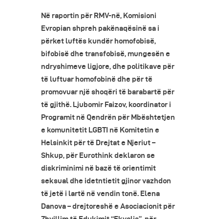
Në raportin për RMV-në, Komisioni
Evropian shpreh pakënaqësinë sa i
përket luftës kundër homofobisë,
bifobisë dhe transfobisë, mungesën e
ndryshimeve ligjore, dhe politikave për
të luftuar homofobinë dhe për të
promovuar një shoqëri të barabartë për
të gjithë.
Ljubomir Faizov, koordinator i
Programit në Qendrën për Mbështetjen
e komunitetit LGBTI në Komitetin e
Helsinkit për të Drejtat e Njeriut –
Shkup, për Eurothink deklaron se
diskriminimi në bazë të orientimit
seksual dhe idetntietit gjinor vazhdon
të jetë i lartë në vendin tonë. Elena
Danova – drejtoreshë e Asociacionit për