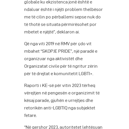
globale ku ekzistenca jonë është e
ndaluar është i njëjti problem thelbësor
me të cilin po përballemi sepse nuk do
të thotë se situata përmirësohet por
mbetet e njëjtë”, deklaron ai.
Që nga viti 2019 në RMV për çdo vit
mbahet “SKOPJE PRIDE”, një paradë e
organizuar nga aktivistët dhe
Organizatat civile për të ngritur zërin
për të drejtat e komunitetit LGBTI+.
Raporti i KE-së për vitin 2023 tërheq
vërejtjen në pengesën e organizimit të
kësaj parade, gjuhën e urrejtjes dhe
retorikën anti-LGBTIQ nga subjektet
fetare.
“Në qershor 2023, autoritetet lehtësuan