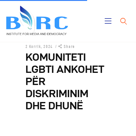
Ballina
2 Korrik, 2024
Share
Publikimet
KOMUNITETI
Projektet
LGBTI ANKOHET
Rreth Nesh
PËR
DISKRIMINIM
DHE DHUNË