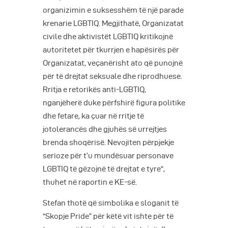
organizimin e suksesshëm të një parade
krenarie LGBTIQ. Megjithatë, Organizatat
civile dhe aktivistët LGBTIQ kritikojnë
autoritetet për tkurrjen e hapësirës për
Organizatat, veçanërisht ato që punojnë
për të drejtat seksuale dhe riprodhuese.
Rritja e retorikës anti-LGBTIQ,
nganjëherë duke përfshirë figura politike
dhe fetare, ka çuar në rritje të
jotolerancës dhe gjuhës së urrejtjes
brenda shoqërisë. Nevojiten përpjekje
serioze për t’u mundësuar personave
LGBTIQ të gëzojnë të drejtat e tyre“,
thuhet në raportin e KE-së.
Stefan thotë që simbolika e sloganit të
“Skopje Pride” për këtë vit ishte për të