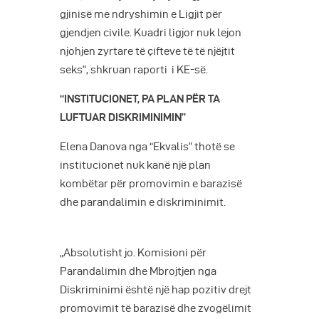
gjinisë me ndryshimin e Ligjit për
gjendjen civile. Kuadri ligjor nuk lejon
njohjen zyrtare të çifteve të të njëjtit
seks”, shkruan raporti i KE-së.
“INSTITUCIONET, PA PLAN PËR TA
LUFTUAR DISKRIMINIMIN”
Elena Danova nga “Ekvalis” thotë se
institucionet nuk kanë një plan
kombëtar për promovimin e barazisë
dhe parandalimin e diskriminimit.
„Absolutisht jo. Komisioni për
Parandalimin dhe Mbrojtjen nga
Diskriminimi është një hap pozitiv drejt
promovimit të barazisë dhe zvogëlimit