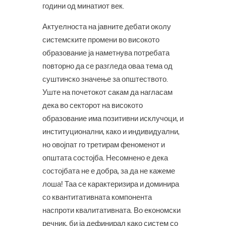
години од минатиот век.
Актуелноста на јавните дебати околу
системските промени во високото
образование ја наметнува потребата
повторно да се разгледа оваа тема од
суштинско значење за општеството.
Уште на почетокот сакам да нагласам
дека во секторот на високото
образование има позитивни исклучоци, и
институционални, како и индивидуални,
но овојпат го третирам феноменот и
општата состојба. Несомнено е дека
состојбата не е добра, за да не кажеме
лоша! Таа се карактеризира и доминира
со квантитативната компонента
наспроти квалитативната. Во економски
речник, би ја дефинирал како систем со