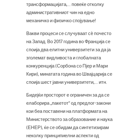
трансформацијата,… повеќе отколку
административниот чин на едно
механичко и физичко спојување!
Вакви процеси се случуваат сè почесто
на Запад. Во 2017 година во Франција се
споија два елитни универзитети за да ја
зголемат видливоста и глобалната
конкуренција (Сорбона со Пјер и Мари
Кири), минатата година во Швајцарија се
споија шест јавни универзитети,… итн.
Бидејќи просторот е ограничен за да се
елаборира „пакетот“ од предлог-закони
кои беа поставени на платформата на
Министерството за образование и наука
(ЕНЕР), ќе се обидам да синтетизирам
неколку принципиелни аспекти од