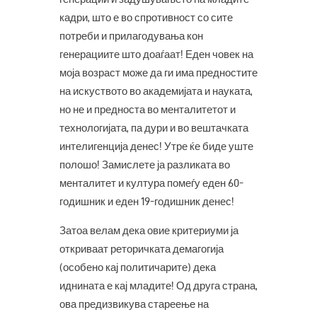
кадри, што е во спротивност со сите
потреби и прилагодувања кон
генерациите што доаѓаат! Еден човек на
моја возраст може да ги има предностите
на искуството во академијата и науката,
но не и предноста во менталитетот и
технологијата, па дури и во вештачката
интелигенција денес! Утре ќе биде уште
полошо! Замислете ја разликата во
менталитет и култура помеѓу еден 60-
годишник и еден 19-годишник денес!
Затоа велам дека овие критериуми ја
откриваат реторичката демагогија
(особено кај политичарите) дека
иднината е кај младите! Од друга страна,
ова предизвикува стареење на