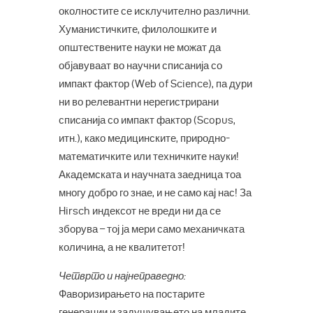
околностите се исклучително различни.
Хуманистичките, филолошките и
општествените науки не можат да
објавуваат во научни списанија со
импакт фактор (Web of Science), па дури
ни во релевантни нерегистрирани
списанија со импакт фактор (Scopus,
итн.), како медицинските, природно-
математичките или техничките науки!
Академската и научната заедница тоа
многу добро го знае, и не само кај нас! За
Hirsch индексот не вреди ни да се
зборува – тој ја мери само механичката
количина, а не квалитетот!
Четврто и најнеправедно:
Фаворизирањето на постарите
генерации и задушувањето на младите