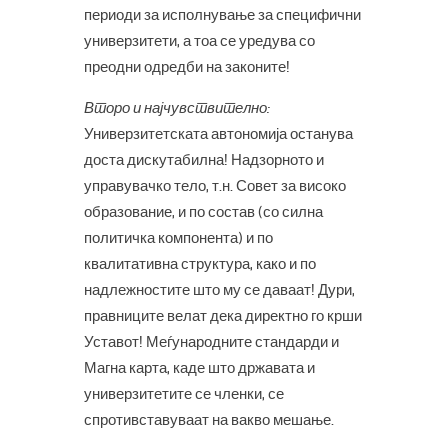
периоди за исполнување за специфични
универзитети, а тоа се уредува со
преодни одредби на законите!
Второ и најчувствително:
Универзитетската автономија останува
доста дискутабилна! Надзорното и
управувачко тело, т.н. Совет за високо
образование, и по состав (со силна
политичка компонента) и по
квалитативна структура, како и по
надлежностите што му се даваат! Дури,
правниците велат дека директно го крши
Уставот! Меѓународните стандарди и
Магна карта, каде што државата и
универзитетите се членки, се
спротивставуваат на вакво мешање.