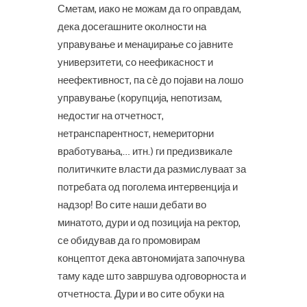
Сметам, иако не можам да го оправдам,
дека досегашните околности на
управување и менаџирање со јавните
универзитети, со неефикасност и
неефективност, па сè до појави на лошо
управување (корупција, непотизам,
недостиг на отчетност,
нетранспарентност, немериторни
вработувања,… итн.) ги предизвикале
политичките власти да размислуваат за
потребата од поголема интервенција и
надзор! Во сите наши дебати во
минатото, дури и од позиција на ректор,
се обидував да го промовирам
концептот дека автономијата започнува
таму каде што завршува одговорноста и
отчетноста. Дури и во сите обуки на