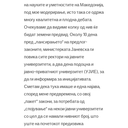
на науките и уметностите на Македонија,
под мое модерирање, исто така се одржа
многу квалитетна и плодна дебата.
Очекуваме да видиме колку од нив ќе
бидат земени предвид. Околу 10 дена
пред „лансирањето“ на предлог-
законите, министерката Јаневска ги
повика сите ректори на јавните
универзитети, а два дена подоцна и
јавно-приватниот универзитет (УЈИЕ), за
да ги информира за иницијативата.
Сметам дека тука имаше и една најава,
според мене предвремена, со овој
„пакет“ закони, за потребата од
„спојување“ на некои јавни универзитети
со цел да се намали нивниот број, што
уште на почетокот предизвика