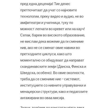
пред една деценија! Тие денес
претпочитаат да учат со најновите
технологии, преку видео и аудио, не во
амфитеатри и училници, туку по
можност легнати во кревет или на кауч!
Сепак, барем во високото образование,
не мислам дека можеме да ги смениме
нив, ако не се сменат овие навики во
претходните циклуси, како што
моментално се обидуваат да направат
скандинавските земји (Данска, Финска и
Шведска, особено). Во овие околности,
треба да се смениме ние – системот,
институциите со нивните управувачки и
менаџерски структури, како и педагозите
ангажирани во оваа мисија.
Значи, доаѓаме до констатацијата дека