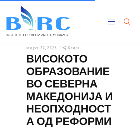
Дома
март 27, 2026
Share
Публикации
ВИСОКОТО
Проекти
ОБРАЗОВАНИЕ
За Нас
ВО СЕВЕРНА
МАКЕДОНИЈА И
НЕОПХОДНОСТ
А ОД РЕФОРМИ