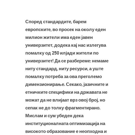
Според стандардите, барем
европските, во просек на околу еден
милион жители има еден јавен
универзитет, додека кај нас излегува
помалку од 250 илјади жители по
универзитет! Да се разбереме: немаме
ниту стандард, ниту ресурси, а уште
помалку потреба за ова преголемо
димензионирање. Секако, јазичните и
етничките специфики на државата не
можат да не влијаат врз овој број, но
сепак не до толку фрагментирано.
Мислам и сум убеден дека
институционалната оптимизација на
високото образование е неопходна и