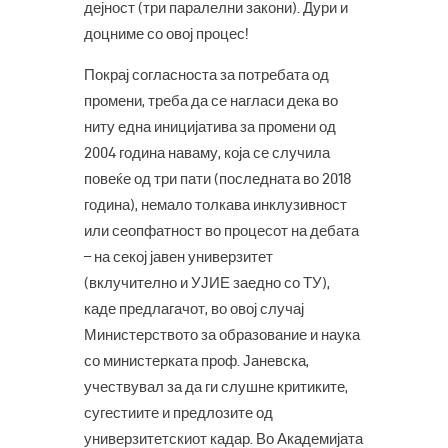
дејност (три паралелни закони). Дури и
доцниме со овој процес!
Покрај согласноста за потребата од
промени, треба да се нагласи дека во
ниту една иницијатива за промени од
2004 година наваму, која се случила
повеќе од три пати (последната во 2018
година), немало толкава инклузивност
или сеопфатност во процесот на дебата
– на секој јавен универзитет
(вклучително и УЈИЕ заедно со ТУ),
каде предлагачот, во овој случај
Министерството за образование и наука
со министерката проф. Јаневска,
учествувал за да ги слушне критиките,
сугестиите и предлозите од
универзитетскиот кадар. Во Академијата