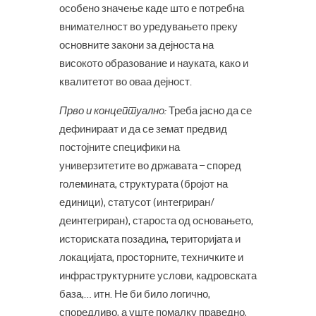
особено значење каде што е потребна
внимателност во уредувањето преку
основните закони за дејноста на
високото образование и науката, како и
квалитетот во оваа дејност.
Прво и концептуално:
Треба јасно да се
дефинираат и да се земат предвид
постојните специфики на
универзитетите во државата – според
големината, структурата (бројот на
единици), статусот (интегриран/
деинтегриран), староста од основањето,
историската позадина, територијата и
локацијата, просторните, техничките и
инфраструктурните услови, кадровската
база,… итн. Не би било логично,
споредливо, а уште помалку праведно,