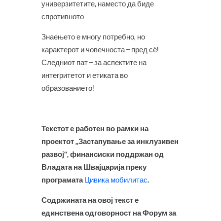
универзитетите, наместо да биде
спротивното.
Знаењето е многу потребно, но
карактерот и човечноста – пред сè!
Следниот пат – за аспектите на
интегритетот и етиката во
образованието!
Текстот е работен во рамки на
проектот „Застапување за инклузивен
развој“, финансиски поддржан од
Владата на Швајцарија преку
програмата
Цивика мобилитас
.
Содржината на овој текст е
единствена одговорност на Форум за