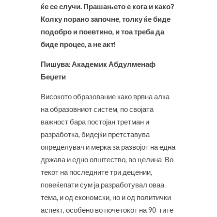
ќе се случи. Прашањето е кога и како?
Колку порано започне, толку ќе биде
подобро и поевтино, и тоа треба да
биде процес, а не акт!
Пишува: Академик Абдулменаф
Беџети
Високото образование како врвна алка
на образовниот систем, по својата
важност бара постојан третман и
разработка, бидејќи претставува
определувач и мерка за развојот на една
држава и едно општество, во целина. Во
текот на последните три децении,
повеќепати сум ја разработувал оваа
тема, и од економски, но и од политички
аспект, особено во почетокот на 90-тите