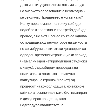
дека институционалната оптимизација
на високото образование е неопходна и
ќе се случи. Прашањето е кога и како?
Колку порано започне, толку ќе биде
подобро и поевтино, и тоа треба да биде
процес, а не акт! Процес кој ќе се одвива
со поддршка од регулаторот на дејноста,
но со меѓууниверзитетски договори и со
одреден временски транзициски период
(најмалку еден четиригодишен студиски
циклус). Ја разбирам природата на
политичката логика за политичко
калкулирање (трошок/корист) од
процесот на консолидација, но важно е
кој и кога го започнал, како бил планиран
и дизајниран процесот, како се
надгледува квалитетот на