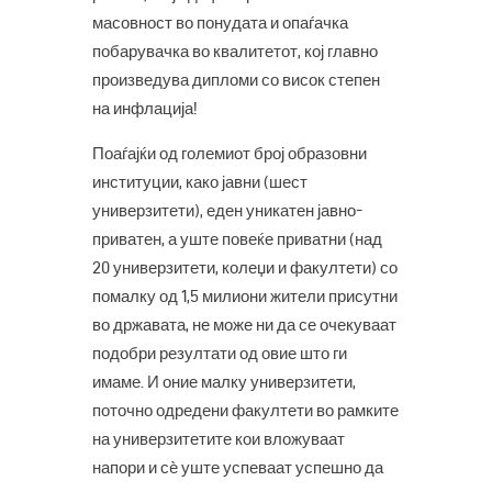
масовност во понудата и опаѓачка
побарувачка во квалитетот, кој главно
произведува дипломи со висок степен
на инфлација!
Поаѓајќи од големиот број образовни
институции, како јавни (шест
универзитети), еден уникатен јавно-
приватен, а уште повеќе приватни (над
20 универзитети, колеџи и факултети) со
помалку од 1,5 милиони жители присутни
во државата, не може ни да се очекуваат
подобри резултати од овие што ги
имаме. И оние малку универзитети,
поточно одредени факултети во рамките
на универзитетите кои вложуваат
напори и сè уште успеваат успешно да