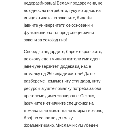
недоразбирања! Велам предвремена, не
во однос на потребата, туку во однос на
иницијативата на законите, бидејќи
јавните универзитети се основани и
функционираат според специфични
закони за секој од нив!
Според стандардите, барем европските,
во околу еден милион жители има еден
јавен универзитет, додека кај нас е
помалку од 250 илјади жители! Да се
разбереме: немаме ниту стандард, ниту
ресурси, а уште помалку потреба за ова
преголемо димензионирање. Секако,
јазичните и етничките специфики на
државата не можат да не влијаат врз овој
број, но сепак не до толку
фрагментирано. Мислам и сум убеден