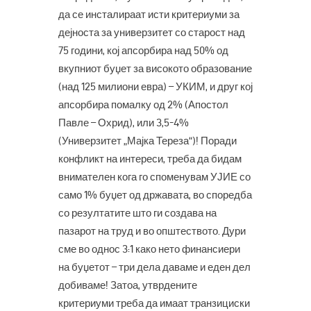
да се инсталираат исти критериуми за
дејноста за универзитет со старост над
75 години, кој апсорбира над 50% од
вкупниот буџет за високото образование
(над 125 милиони евра) – УКИМ, и друг кој
апсорбира помалку од 2% (Апостол
Павле – Охрид), или 3,5-4%
(Универзитет „Мајка Тереза“)! Поради
конфликт на интереси, треба да бидам
внимателен кога го споменувам УЈИЕ со
само 1% буџет од државата, во споредба
со резултатите што ги создава на
пазарот на труд и во општеството. Дури
сме во однос 3:1 како нето финансиери
на буџетот – три дела даваме и еден дел
добиваме! Затоа, утврдените
критериуми треба да имаат транзициски