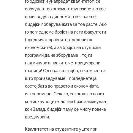
го одржат и унапредат квалитетот, се
соочуваат со огромното мнозинство кое
произведува дипломи, а не знаење,
бидејќи побарувачката за тоа расте. Ако
го погледнеме бројот на исти факултети
(предничат правните, следени од
економските), а за бројот на студиски
програми да не зборуваме – тој ги
надминува и ниските четирицифрени
граници! Од оваа состојба, несомнено е
што произведуваме – погледнете ја
состојбата во правото и економијата
истовремено! Секако, секогаш со почит
кон исклучоците, но тие брзо заминуваат
кон Запад, бидејќи таму се многу повеќе
вреднувани.
Квалитетот на студентите уште при