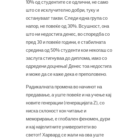
10% од студентите се одлични, не само
што се исклучително добри, туку и
остануваат такви. Следи една група со
напор, не повеќе од 30%. Всушност, она
што ни недостига денес, во споредба со
пред 30 и повеќе години, е стабилната
средина од 50% студенти кои некогаш со
заслуга стигнуваа до диплома, иако со
одредени доцнења! Денес тоа недостига
и може да се каже дека е преполовено.
Радикалната промена во начинот на
предавање, а уште повеќе и на учење кај
новите генерации (генерацијата Z), со
ниска склоност кон читање и
меморирање, е глобален феномен, дури
и кај најелитните универзитети во
светот! Харвард се жали на ова уште