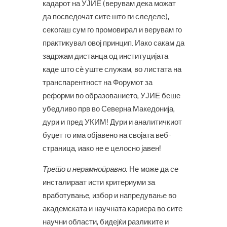
кадарот на УЈИЕ (верувам дека можат
да посведочат сите што ги следеле),
секогаш сум го промовирал и верувам го
практикувал овој принцип. Иако сакам да
задржам дистанца од институцијата
каде што сè уште служам, во листата на
транспарентност на Форумот за
реформи во образованието, УЈИЕ беше
убедливо прв во Северна Македонија,
дури и пред УКИМ! Дури и аналитичкиот
буџет го има објавено на својата веб-
страница, иако не е целосно јавен!
Трето и нерамноправно:
Не може да се
инсталираат исти критериуми за
вработување, избор и напредување во
академската и научната кариера во сите
научни области, бидејќи разликите и