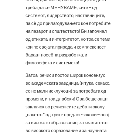
треба да се МЕНУВАМЕ, сите – од
системот, лидерството, наставниците,
па сè до прилагодувањето кон потребите
на пазарот и општеството! Би започнал
од етиката и интегритетот, но тоа се теми
кои по својата природа и комплексност
бараат посебна разработка, и
филозофска и системска!
Затоа, речиси постои широк консензус
во академската заедница (и тука, секако,
со не мали исклучоци) за потребата од
промени, и тоа длабоки! Ова беше општ
заклучок во речиси сите дебати околу
„пакетот“ од трите предлог-закони – оној
за високото образование, за квалитетот
во високото образование и за научната