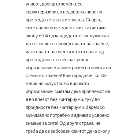
уписот, воопшто земено, се
карактеризира со недоволно ниво на
претходно стекнати знаења. Според
сите анализи и студентски статистики,
околу 60% од кандидатите заслужуваат
да се запишат според прагот на знаење,
иако прагот на оценки што го носат од
претходниот степен на средно
образование е асиметричен со нивото на
стекнато знаење! Како предавач со 30-
годишно искуство во високото
образование, сметам дека проблемот не
е во влезот без критериуми, туку во
проодноста без критериуми, барем со
минимално потребно и еднакво усвоено
знаење за сите! Од друга страна, не
треба да се заборави фактот дека околу