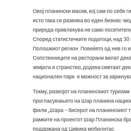
Овој планински масив, кој сам по себе г
исто така се развива во еден бизнис-мо
природа привлекува не само посетители 
Според статистичките податоци, над 30 
Полошкиот регион. Повеќето од нив го 
Сопствениците на ресторани велат дека
земјата и странство, додека сметаат д
национален парк е можност за зајакнув
Токму, развојот на планинскиот туризам
прогласувањето на Шар планина национ
филм „Шара – бисерот на планинскиот ту
рамките на проектот Шар Планинска бра
поддржана од Цивика мобилитас.