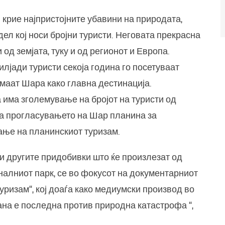
и крие најпристојните убавини на природата,
дел кој носи бројни туристи. Неговата прекрасна
од земјата, туку и од регионот и Европа.
илјади туристи секоја година го посетуваат
имаат Шара како главна дестинација.
 има зголемување на бројот на туристи од
ека прогласувањето на Шар планина за
ање на планинскиот туризам.
 и другите придобивки што ќе произлезат од
алниот парк, се во фокусот на документарниот
ризам“, кој доаѓа како медиумски производ во
на е последна против природна катастрофа “,