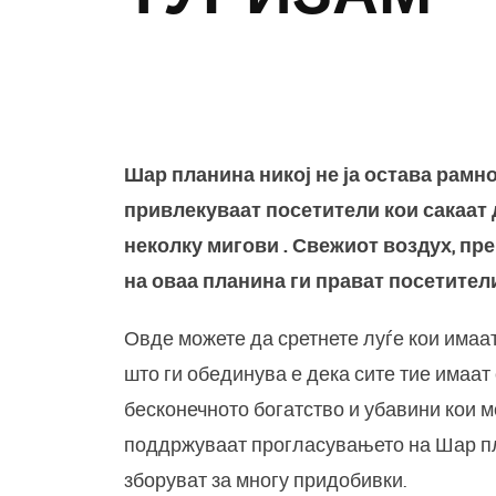
З
Шар планина никој не ја остава рамн
привлекуваат посетители кои сакаат д
неколку мигови . Свежиот воздух, пре
на оваа планина ги прават посетител
Овде можете да сретнете луѓе кои имаа
што ги обединува е дека сите тие имаат
бесконечното богатство и убавини кои м
поддржуваат прогласувањето на Шар пл
зборуват за многу придобивки.