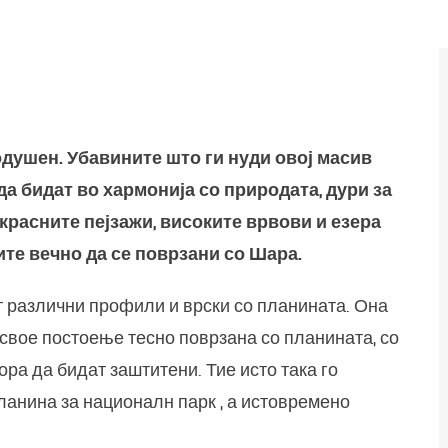
а Нас
одушен. Убавините што ги нуди овој масив
а бидат во хармонија со природата, дури за
красните пејзажи, високите врвови и езера
ите вечно да се поврзани со Шара.
т различни профили и врски со планината. Она
 свое постоење тесно поврзана со планината, со
ора да бидат заштитени. Тие исто така го
анина за националн парк , а истовремено