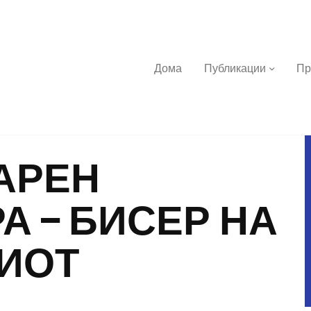
Дома
Публикации
Пр
АРЕН
ома
А – БИСЕР НА
убликации
ИОТ
роекти