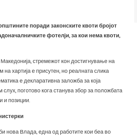
општините поради законските квоти бројот
радоначалничките фотелји, за кои нема квоти,
о Македонија, стремежот кон достигнување на
 на хартија е присутен, но реалната слика
матика е декларативна заложба за која
 слух, поготово кога станува збор за положбата
и и позиции.
инистерки
и нова Влада, една од работите кои беа во