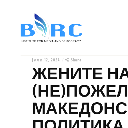
јули 12, 2024
Share
ЖЕНИТЕ Н
Д
(НЕ)ПОЖЕЛ
П
МАКЕДОНС
П
ПОЛИТИКА