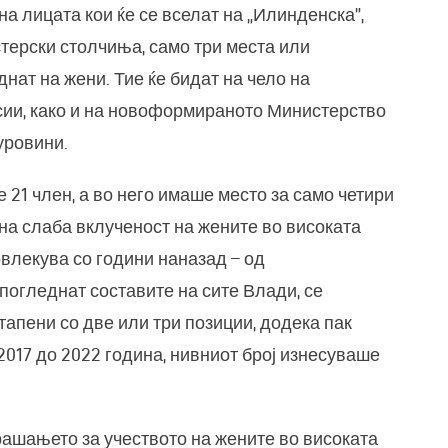
на лицата кои ќе се вселат на „Илинденска”,
стерски столчиња, само три места или
нат на жени. Тие ќе бидат на чело на
сии, како и на новоформираното Министерство
уровини.
21 член, а во него имаше место за само четири
 на слаба вклученост на жените во високата
овлекува со години наназад – од
погледнат составите на сите Влади, се
тапени со две или три позиции, додека пак
017 до 2022 година, нивниот број изнесуваше
рашањето за учеството на жените во високата