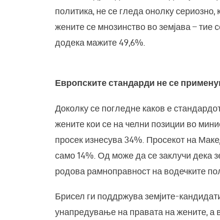
политика, не се гледа онолку сериозно, 
жените се мнозинство во земјава – тие 
додека мажите 49,6%.
Европските стандарди не се примену
Доколку се погледне каков е стандардот
жените кои се на челни позиции во мини
просек изнесува 34%. Просекот на Маке
само 14%. Од може да се заклучи дека 
родова рамноправност на водечките пол
Брисел ги поддржува земјите-кандидати,
унапредување на правата на жените, а 