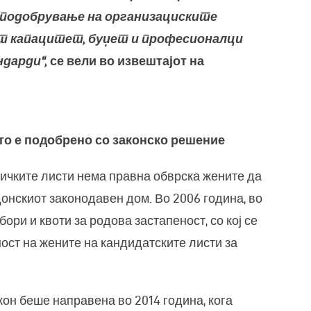
 подобрување на организациските
от капацитет, буџет и професионалци
ндарди
“,
се вели во извештајот на
то е подобрено со законско решение
ничките листи нема правна обврска жените да
донскиот законодавен дом. Во 2006 година, во
ори и квоти за родова застапеност, со кој се
ост на жените на кандидатските листи за
кон беше направена во 2014 година, кога