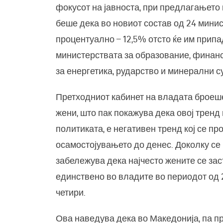
фокусот на јавноста, при предлагањето 
беше дека во новиот состав од 24 мини
процентуално – 12,5% отсто ќе им припад
министерствата за образование, финан
за енергетика, рударство и минерални с
Претходниот кабинет на владата броеше 
жени, што пак покажува дека овој тренд
политиката, е негативен тренд кој се пр
осамостојувањето до денес. Доколку се 
забележува дека најчесто жените се зас
единствено во владите во периодот од 2
четири.
Ова наведува дека во Македонија, па п