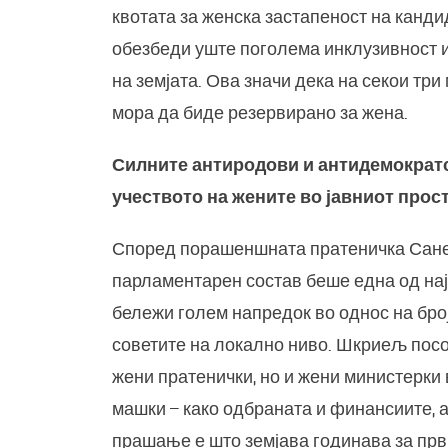
квотата за женска застапеност на канди
обезбеди уште поголема инклузивност 
на земјата. Ова значи дека на секои три
мора да биде резервирано за жена.
Силните антиродови и антидемократ
учеството на жените во јавниот прос
Според порашеншната пратеничка Сане
парламентарен состав беше една од нај
бележи голем напредок во однос на број
советите на локално ниво. Шкриељ посо
жени пратенички, но и жени министерки
машки – како одбраната и финансиите, а
прашање е што земјава годинава за прв