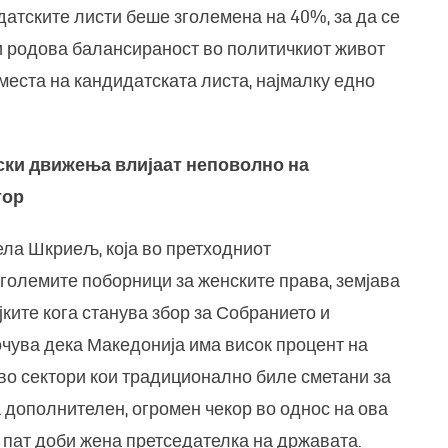
датските листи беше зголемена на 40%, за да се
и родова балансираност во политичкиот живот
 места на кандидатската листа, најмалку едно
ски движења влијаат неповолно на
тор
ла Шкриељ, која во претходниот
големите поборници за женските права, земјава
ките кога станува збор за Собранието и
чува дека Македонија има висок процент на
 во сектори кои традиционално биле сметани за
 дополнителен, огромен чекор во однос на ова
 пат доби жена претседателка на државата.