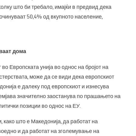
колку што би требало, имајќи в предвид дека
сочинуваат 50,4% од вкупното население,
ваат дома
 во Европската унија во однос на бројот на
стерствата, може да се види дека европскиот
донија е далеку под европскиот и изнесува
земјава значително заостанува по прашањето на
итички позиции во однос на ЕУ.
 како што е Македонија, да работат на
воедно и да работат на зголемување на