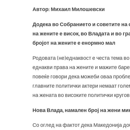
Автор: Михаил Милошевски
Додека во Собранието и советите на 
на жените е висок, во Владата и во г
бројот на жените е енормно мал
Родовата (не)еднаквост е честа тема в
еднакви права на жените и мажите барем
повеќе говори дека можеби оваа пробле
главните политички актери немаат голем
на жената во високите политички кругов
Нова Влада, намален број на жени м
Со оглед на фактот дека Македонија доб