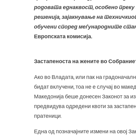
родовата еднаквост, особено преку
решенија, зајакнување на технички
обучени според меѓународните ста
Европската комисија.
Застапеноста на жените во Собрание
Ако во Владата, или пак на градоначал
бидат вклучени, тоа не е случај во маке
Македонија беше донесен Законот за изб
предвидува одредени квоти за застапен
пратеници.
Една од позначајните измени на овој За