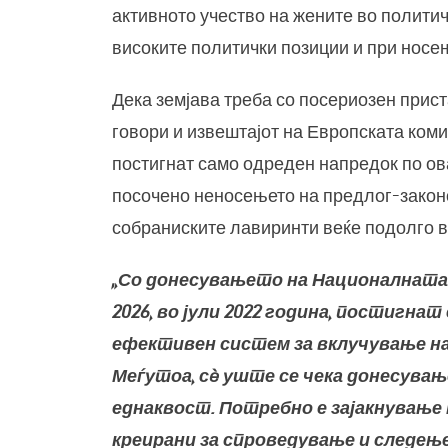
активното учество на жените во политич
високите политички позиции и при носе
Дека земјава треба со посериозен прист
говори и извештајот на Европската коми
постигнат само одреден напредок по ов
посочено неносењето на предлог-законо
собраниските лавиринти веќе подолго 
„
Со донесувањето на Националната с
2026, во јули 2022 година, постигна
ефективен систем за вклучување н
Меѓутоа, сè уште се чека донесува
еднаквост. Потребно е зајакнување 
креирани за спроведување и следењ