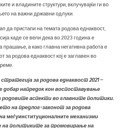
ките и владините структури, вклучувајќи ги во
њето на важни државни одлуки.
ап да пристапи на темата родова еднаквост,
сија каде се вели дека во 2023 година е
а прашање, а како главна негативна работа е
т за родова еднаквост кој е заглавен во
време.
тратегија за родова еднаквост 2021 –
т е добар напредок кон воспоставување
а родовите аспекти во главните политики.
њето на предлог-законот за родова
на
меѓуинституционалните
механизми
е на политиките за промовирање на