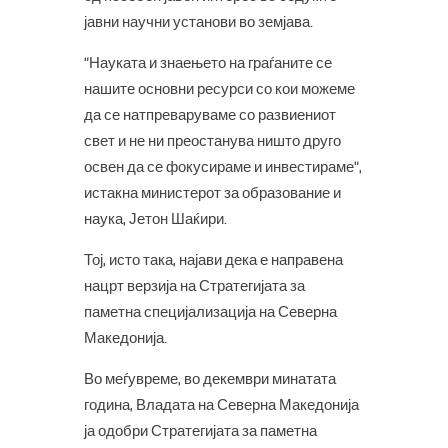
јавни научни установи во земјава.
“Науката и знаењето на граѓаните се
нашите основни ресурси со кои можеме
да се натпреваруваме со развиениот
свет и не ни преостанува ништо друго
освен да се фокусираме и инвестираме“,
истакна министерот за образование и
наука, Јетон Шаќири.
Тој, исто така, најави дека е направена
нацрт верзија на Стратегијата за
паметна специјализација на Северна
Македонија.
Во меѓувреме, во декември минатата
година, Владата на Северна Македонија
ја одобри Стратегијата за паметна