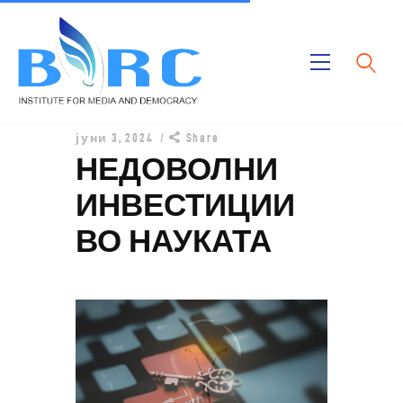
Дома
јуни 3, 2024
Share
Публикации
НЕДОВОЛНИ
Проекти
ИНВЕСТИЦИИ
За Нас
ВО НАУКАТА