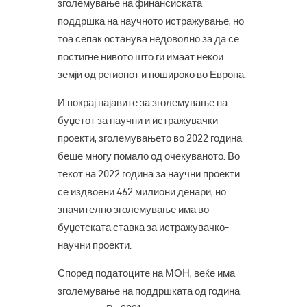
зголемување на финансиската
поддршка на научното истражување, но
тоа сепак останува недоволно за да се
постигне нивото што ги имаат некои
земји од регионот и пошироко во Европа.
И покрај најавите за зголемување на
буџетот за научни и истражувачки
проекти, зголемувањето во 2022 година
беше многу помало од очекуваното. Во
текот на 2022 година за научни проекти
се издвоени 462 милиони денари, но
значително зголемување има во
буџетската ставка за истражувачко-
научни проекти.
Според податоците на МОН, веќе има
зголемување на поддршката од година