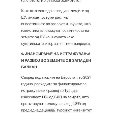
(0,77 отсто) и Хрватска (0,69 отсто).
Како што може да се види во земјите од
ЕУ, имаме постојан раст на
инвестициите во развојот и науката, што
навистина ја покажува посветеноста на
земјите од ЕУ кон науката како
суштински фактор за општиот напредок.
ФИНАНСИРАЊЕ НА ИСТРАЖУВАЊА
И РАЗВОЈ ВО ЗЕМЈИТЕ ОД ЗАПАДЕН
БАЛКАН
Според податоците на Евростат, во 2021
година, расходите за финансирање за
истражување и развој во Турција
изнесуваат 1,1% од БДП на земјата, што
претставува зголемување од 0,8% од
пред една деценија. Турскиот интензитет