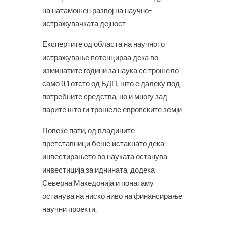
на натамошен развој на научно-
истражувачката дејност.
Експертите од областа на научното
истражување потенцираа дека во
изминатите години за наука се трошело
само 0,1 отсто од БДП, што е далеку под
потребните средства, но и многу зад
парите што ги трошеле европските земји.
Повеќе пати, од владините
претставници беше истакнато дека
инвестирањето во науката останува
инвестиција за иднината, додека
Северна Македонија и понатаму
останува на ниско ниво на финансирање
научни проекти.