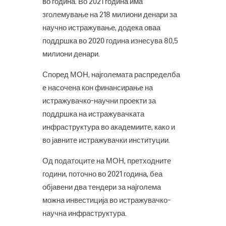
во година. Во 2021 година има
зголемување на 218 милиони денари за
научно истражување, додека оваа
поддршка во 2020 година изнесува 80,5
милиони денари.
Според МОН, најголемата распределба
е насочена кон финансирање на
истражувачко-научни проекти за
поддршка на истражувачката
инфраструктура во академиите, како и
во јавните истражувачки институции.
Од податоците на МОН, претходните
години, поточно во 2021 година, беа
објавени два тендери за најголема
можна инвестиција во истражувачко-
научна инфраструктура.