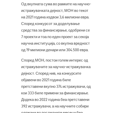
Од вкупната сума во рамките на научно-
истражувачката дејност, МОН во текот
на 2021 година издвои 3,6 милиони евра.
Според конкурсот за доделување
средства за финансирање, одобрени се
7 проекти и тоа по еден проект за секоја
научна институција, со вкупна вредност
од 19 милиони денари или 304.500 евра.
Според МОН, постои голем интерес од
истражувачите за научно-истражувачка
дејност. Според нив, на конкурсите
објавени во 2021 година биле
претставени вкупно 374 истражувачи, од
кои 333 биле примени за финансирање.
Додека во 2022 година беа претставени
392 истражувачи, а на научните собири
одржани во последните месеци беа