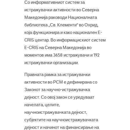
Со информативниот систем за
истражувачки активности во Северна
Македонија раководи Националната
библиотека „Св. Клементи“ во Охрид,
која функционира и како национален E-
CRIS центар. Во информацискиот систем
E-CRIS на Северна Македонија во
моментов има 3658 истражувачи и 192
истражувачки организации.
Правната рамка за истражувачки
активности во РСМ е дефинирана со
Законот за научно-истражувачка
дејност. Со овој закон се уредуваат
начелата, целите,
научноистражувачката дејност,
субјектите на научноистражувачката
дејност и начинот на финансирање на