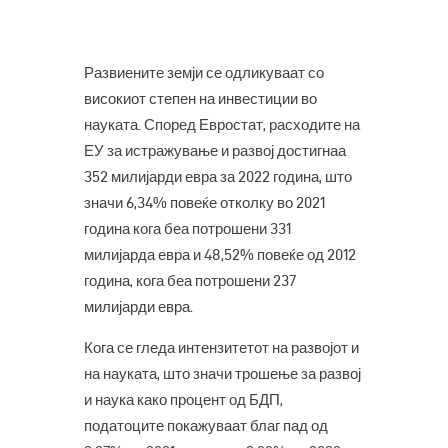
Развиените земји се одликуваат со
високиот степен на инвестиции во
науката. Според Евростат, расходите на
ЕУ за истражување и развој достигнаа
352 милијарди евра за 2022 година, што
значи 6,34% повеќе отколку во 2021
година кога беа потрошени 331
милијарда евра и 48,52% повеќе од 2012
година, кога беа потрошени 237
милијарди евра.
Кога се гледа интензитетот на развојот и
на науката, што значи трошење за развој
и наука како процент од БДП,
податоците покажуваат благ пад од