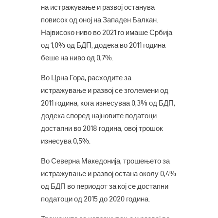
на истражување и развој останува
повисок од оној на Западен Балкан.
Највисоко ниво во 2021 го имаше Србија
од 1,0% од БДП, додека во 2011 година
беше на ниво од 0,7%.
Во Црна Гора, расходите за
истражување и развој се зголемени од
2011 година, кога изнесуваа 0,3% од БДП,
додека според најновите податоци
достапни во 2018 година, овој трошок
изнесува 0,5%.
Во Северна Македонија, трошењето за
истражување и развој остана околу 0,4%
од БДП во периодот за кој се достапни
податоци од 2015 до 2020 година.