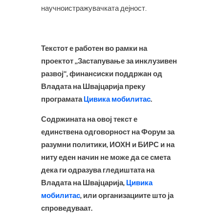
научноистражувачката дејност.
Текстот е работен во рамки на
проектот „Застапување за инклузивен
развој“, финансиски поддржан од
Владата на Швајцарија преку
програмата
Цивика мобилитас
.
Содржината на овој текст е
единствена одговорност на Форум за
разумни политики, ИОХН и БИРС и на
ниту еден начин не може да се смета
дека ги одразува гледиштата на
Владата на Швајцарија,
Цивика
мобилитас
, или организациите што ја
спроведуваат.