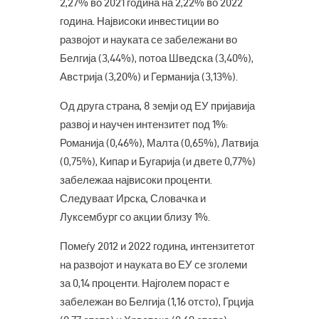
2,27% во 2021 година на 2,22% во 2022
година. Највисоки инвестиции во
развојот и науката се забележани во
Белгија (3,44%), потоа Шведска (3,40%),
Австрија (3,20%) и Германија (3,13%).
Од друга страна, 8 земји од ЕУ пријавија
развој и научен интензитет под 1%:
Романија (0,46%), Малта (0,65%), Латвија
(0,75%), Кипар и Бугарија (и двете 0,77%)
забележаа највисоки проценти.
Следуваат Ирска, Словачка и
Луксембург со акции близу 1%.
Помеѓу 2012 и 2022 година, интензитетот
на развојот и науката во ЕУ се зголеми
за 0,14 проценти. Најголем пораст е
забележан во Белгија (1,16 отсто), Грција