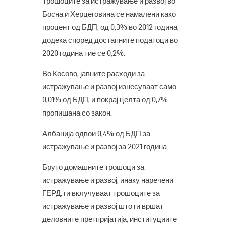
Трошоците за истражување и развој во
Босна и Херцеговина се намалени како
процент од БДП, од 0,3% во 2012 година,
додека според достапните податоци во
2020 година тие се 0,2%.
Во Косово, јавните расходи за
истражување и развој изнесуваат само
0,01% од БДП, и покрај целта од 0,7%
пропишана со закон.
Албанија одвои 0,4% од БДП за
истражување и развој за 2021 година.
Бруто домашните трошоци за
истражување и развој, инаку наречени
ГЕРД, ги вклучуваат трошоците за
истражување и развој што ги вршат
деловните претпријатија, институциите