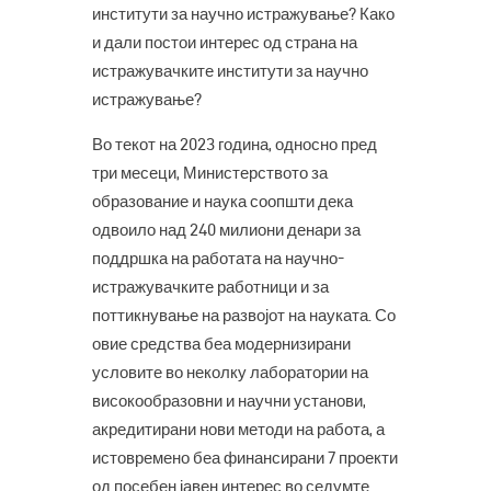
институти за научно истражување? Како
и дали постои интерес од страна на
истражувачките институти за научно
истражување?
Во текот на 2023 година, односно пред
три месеци, Министерството за
образование и наука соопшти дека
одвоило над 240 милиони денари за
поддршка на работата на научно-
истражувачките работници и за
поттикнување на развојот на науката. Со
овие средства беа модернизирани
условите во неколку лаборатории на
високообразовни и научни установи,
акредитирани нови методи на работа, а
истовремено беа финансирани 7 проекти
од посебен јавен интерес во седумте