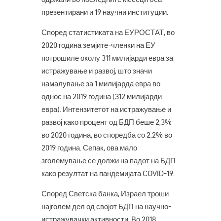
презентирани и 19 научни институции.
Според статистиката на ЕУРОСТАТ, во
2020 година земјите-членки на ЕУ
потрошиле околу 311 милијарди евра за
истражување и развој, што значи
намалување за 1 милијарда евра во
однос на 2019 година (312 милијарди
евра). Интензитетот на истражување и
развој како процент од БДП беше 2,3%
во 2020 година, во споредба со 2,2% во
2019 година. Сепак, ова мало
зголемување се должи на падот на БДП
како резултат на пандемијата COVID-19.
Според Светска банка, Израел троши
најголем дел од својот БДП на научно-
истражувачки активности. Во 2018