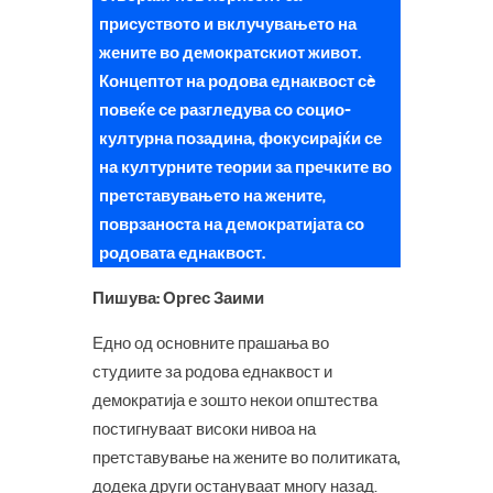
присуството и вклучувањето на
жените во демократскиот живот.
Концептот на родова еднаквост сè
повеќе се разгледува со социо-
културна позадина, фокусирајќи се
на културните теории за пречките во
претставувањето на жените,
поврзаноста на демократијата со
родовата еднаквост.
Пишува: Оргес Заими
Едно од основните прашања во
студиите за родова еднаквост и
демократија е зошто некои општества
постигнуваат високи нивоа на
претставување на жените во политиката,
додека други остануваат многу назад.