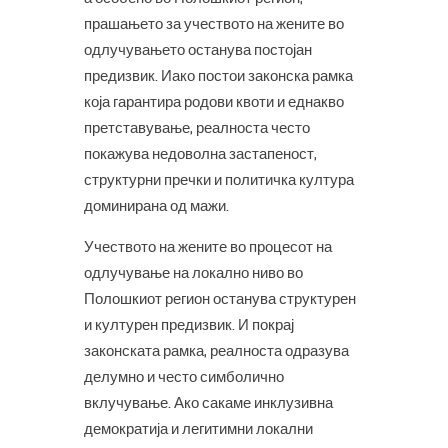
прашањето за учеството на жените во
одлучувањето останува постојан
предизвик. Иако постои законска рамка
која гарантира родови квоти и еднакво
претставување, реалноста често
покажува недоволна застапеност,
структурни пречки и политичка култура
доминирана од мажи.
Учеството на жените во процесот на
одлучување на локално ниво во
Полошкиот регион останува структурен
и културен предизвик. И покрај
законската рамка, реалноста одразува
делумно и често симболично
вклучување. Ако сакаме инклузивна
демократија и легитимни локални