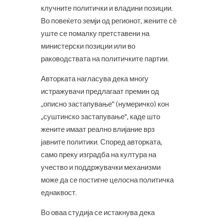
клучните политички и владини позиции.
Во повеќето земји од регионот, жените сè
уште се помалку претставени на
министерски позиции или во
раководствата на политичките партии.
Авторката нагласува дека многу
истражувачи предлагаат премин од
„описно застапување“ (нумеричко) кон
„суштинско застапување“, каде што
жените имаат реално влијание врз
јавните политики. Според авторката,
само преку изградба на култура на
учество и поддржувачки механизми
може да се постигне целосна политичка
еднаквост.
Во оваа студија се истакнува дека