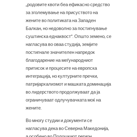
„родовите квоти беа ефикасно средство
за зголемување на присуството на
жените во политиката на Западен
Балкан, но недоволно за постигнување
суштинска еднаквост“. Општо земено, се
нагласува во оваа студија, земјите
постигнале значителен напредок
благодарение на меѓународниот
притисок и процесите на европска
интеграција, но културните пречки,
патријархализмот и машката доминација
во лидерството продолжуваат да ја
ограничуваат одлучувачката моќ на
жените.
Во многу студии и документи се
нагласува дека во Северна Македонија,
а особено во Полошкиот регион,