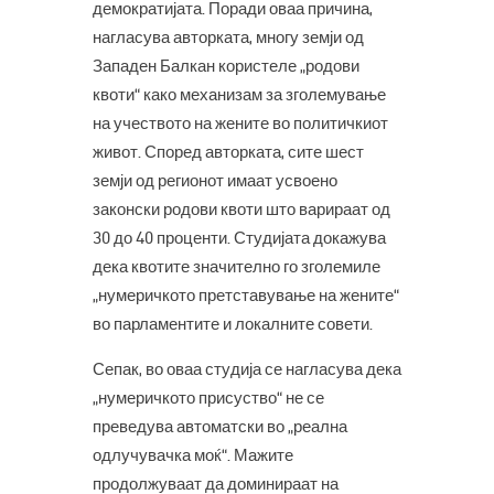
демократијата. Поради оваа причина,
нагласува авторката, многу земји од
Западен Балкан користеле „родови
квоти“ како механизам за зголемување
на учеството на жените во политичкиот
живот. Според авторката, сите шест
земји од регионот имаат усвоено
законски родови квоти што варираат од
30 до 40 проценти. Студијата докажува
дека квотите значително го зголемиле
„нумеричкото претставување на жените“
во парламентите и локалните совети.
Сепак, во оваа студија се нагласува дека
„нумеричкото присуство“ не се
преведува автоматски во „реална
одлучувачка моќ“. Мажите
продолжуваат да доминираат на