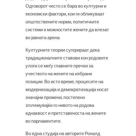
Одговорот често се бара во културни и
економски фактори, кои ги обликуваат
општествените норми, политичките
системи и можностите жените да влезат
во јавната арена.
Културните теории сугерираат дека
традиционалните ставови кон родовите
улоги се меѓу главните пречки за
учеството на жените на избрани
позиции. Во исто време, процесите на
модернизација и демократизација носат
значајни промени, постепено
зголемувајќи го нивото на родова
еднаквост и претставеноста на жените
во парламентите.
Во една студија на авторите Роналд