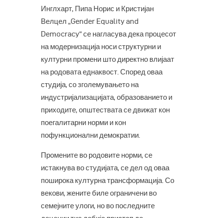
Инглхарт, Пипа Норис и Кристијан
Велцел „Gender Equality and
Democracy“ се нагласува дека процесот
на модернизација носи структурни и
културни промени што директно влијаат
на родовата еднаквост. Според оваа
студија, со зголемувањето на
индустријализацијата, образованието и
приходите, општествата се движат кон
поегалитарни норми и кон
пофункционални демократии.
Промените во родовите норми, се
истакнува во студијата, се дел од оваа
поширока културна трансформација. Со
векови, жените биле ограничени во
семејните улоги, но во последните