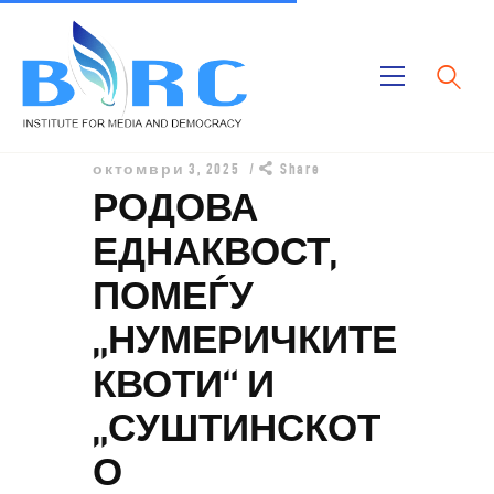
Дома
октомври 3, 2025
Share
Публикации
РОДОВА
Проекти
ЕДНАКВОСТ,
За Нас
ПОМЕЃУ
„НУМЕРИЧКИТЕ
КВОТИ“ И
„СУШТИНСКОТ
О