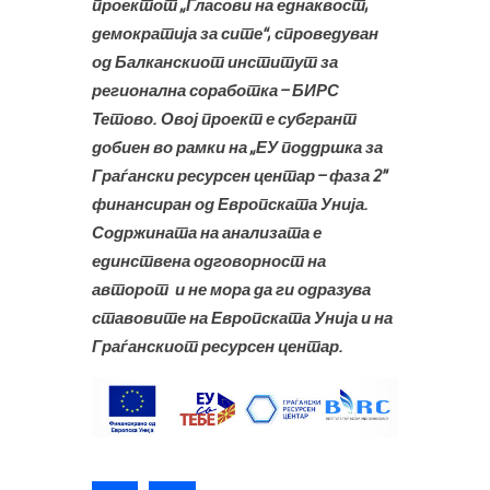
проектот „Гласови на еднаквост,
демократија за сите“, спроведуван
од Балканскиот институт за
регионална соработка – БИРС
Тетово. Овој проект е субгрант
добиен во рамки на „ЕУ поддршка за
Граѓански ресурсен центар – фаза 2”
финансиран од Европската Унија.
Содржината на анализата е
единствена одговорност на
авторот и не мора да ги одразува
ставовите на Европската Унија и на
Граѓанскиот ресурсен центар.