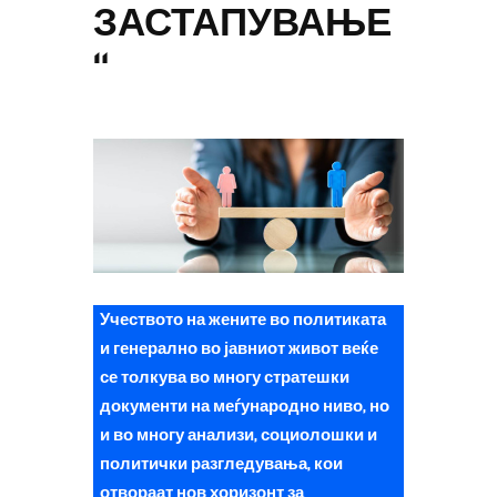
ЗАСТАПУВАЊЕ
“
Учеството на жените во политиката
и генерално во јавниот живот веќе
се толкува во многу стратешки
документи на меѓународно ниво, но
и во многу анализи, социолошки и
политички разгледувања, кои
отвораат нов хоризонт за