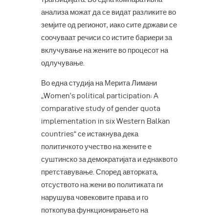
анализа можат да се видат разликите во
земјите од регионот, иако сите држави се
соочуваат речиси со истите бариери за
вклучување на жените во процесот на
одлучување.
Во една студија на Мерита Лимани
„Women’s political participation: A
comparative study of gender quota
implementation in six Western Balkan
countries“ се истакнува дека
политичкото учество на жените е
суштинско за демократијата и еднаквото
претставување. Според авторката,
отсуството на жени во политиката ги
нарушува човековите права и го
поткопува функционирањето на