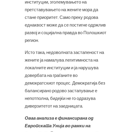
институции, зголемувањето на
претставувањето на жените мора да
стане приоритет. Само преку родова
еднаквост може да се постигне одржлив
развој и социјална правда во Полошкиот
регион.
Исто така, недоволната застапеност на
жените ја намалува легитимноста на
локалните институции и ја нарушува
довербата на граѓаните во
демократскиот процес. Демократија без
балансирано родово застапување е
непотполна, бидејќи не го одразува
диверзитетот на заедницата.
Оваа анализа е финансирана од
Европската Унија во рамки на