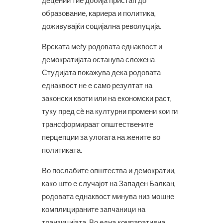
децении тие добија пристап до
образование, кариера и политика,
доживувајќи социјална револуција.
Врската меѓу родовата еднаквост и
демократијата останува сложена.
Студијата покажува дека родовата
еднаквост не е само резултат на
законски квоти или на економски раст,
туку пред сè на културни промени кои ги
трансформираат општествените
перцепции за улогата на жените во
политиката.
Во послабите општества и демократии,
како што е случајот на Западен Балкан,
родовата еднаквост минува низ мошне
комплицираните запчаници на
транзицијата. Во една компаративна