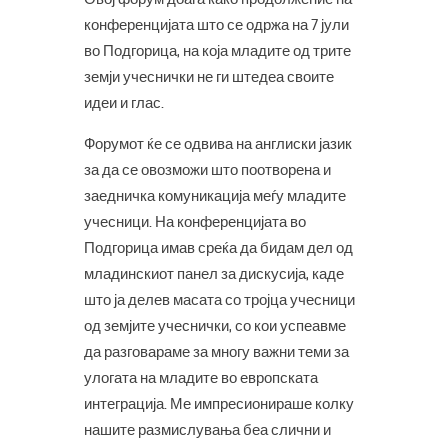
конференцијата што се одржа на 7 јули
во Подгорица, на која младите од трите
земји учеснички не ги штедеа своите
идеи и глас.
Форумот ќе се одвива на англиски јазик
за да се овозможи што поотворена и
заедничка комуникација меѓу младите
учесници. На конференцијата во
Подгорица имав среќа да бидам дел од
младинскиот панел за дискусија, каде
што ја делев масата со тројца учесници
од земјите учеснички, со кои успеавме
да разговараме за многу важни теми за
улогата на младите во европската
интеграција. Ме импресионираше колку
нашите размислувања беа слични и