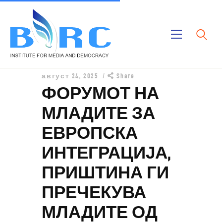
Дома
август 24, 2025
Share
Публикации
ФОРУМОТ НА
Проекти
МЛАДИТЕ ЗА
За Нас
ЕВРОПСКА
ИНТЕГРАЦИЈА,
ПРИШТИНА ГИ
ПРЕЧЕКУВА
МЛАДИТЕ ОД