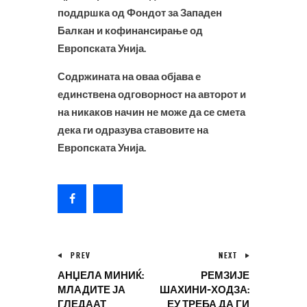
поддршка од Фондот за Западен
Балкан и кофинансирање од
Европската Унија.
Содржината на оваа објава е
единствена одговорност на авторот и
на никаков начин не може да се смета
дека ги одразува ставовите на
Европската Унија.
PREV
NEXT
АНЏЕЛА МИНИЌ:
РЕМЗИЈЕ
МЛАДИТЕ ЈА
ШАХИНИ-ХОДЗА:
ГЛЕДААТ
ЕУ ТРЕБА ДА ГИ