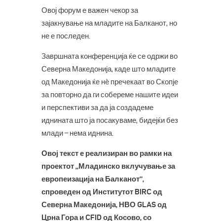
Овој форум е важен чекор за
зајакнување на младите на Балканот, но
не е последен.
Завршната конференција ќе се одржи во
Северна Македонија, каде што младите
од Македонија ќе нè пречекаат во Скопје
за повторно да ги собереме нашите идеи
и перспективи за да ја создадеме
иднината што ја посакуваме, бидејќи без
млади – нема иднина.
Овој текст е реализиран во рамки на
проектот „Младинско вклучување за
европеизација на Балканот“,
спроведен од Институтот BIRC од
Северна Македонија, НВО GLAS од
Црна Гора и CFID од Косово, со