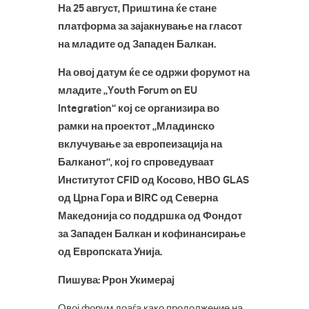
На 25 август, Приштина ќе стане
платформа за зајакнување на гласот
на младите од Западен Балкан.
На овој датум ќе се одржи форумот на
младите „Youth Forum on EU
Integration“ кој се организира во
рамки на проектот „Младинско
вклучување за европеизација на
Балканот“, кој го спроведуваат
Институтот CFID од Косово, НВО GLAS
од Црна Гора и BIRC од Северна
Македонија со поддршка од Фондот
за Западен Балкан и кофинансирање
од Европската Унија.
Пишува: Ррон Укимерај
Овој форум доаѓа како продолжение на