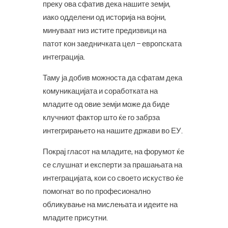
преку ова сфатив дека нашите земји,
иако одделени од историја на војни,
минуваат низ истите предизвици на
патот кон заедничката цел – европската
интеграција.
Таму ја добив можноста да сфатам дека
комуникацијата и соработката на
младите од овие земји може да биде
клучниот фактор што ќе го забрза
интегрирањето на нашите држави во ЕУ.
Покрај гласот на младите, на форумот ќе
се слушнат и експерти за прашањата на
интеграцијата, кои со своето искуство ќе
помогнат во по професионално
обликување на мислењата и идеите на
младите присутни.