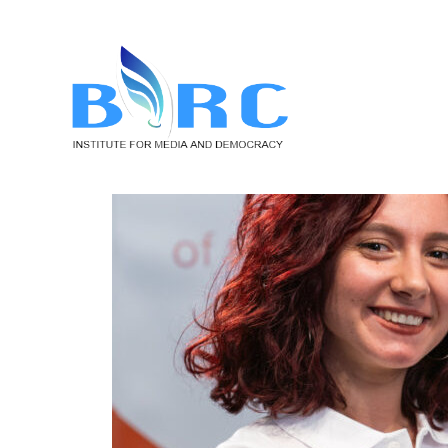
Д
П
П