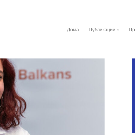
Дома
Публикации
Пр
ома
убликации
роекти