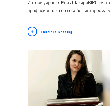
Интервјуираше: Енис ШакириBIRC Insti
професионалка со посебен интерес за 
Continue Reading