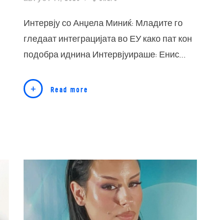
Интервју со Анџела Миниќ: Младите го
гледаат интеграцијата во ЕУ како пат кон
подобра иднина Интервјуираше: Енис…
Read more