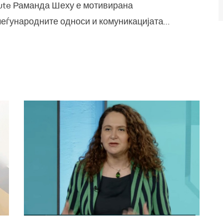
tute Раманда Шеху е мотивирана
меѓународните односи и комуникацијата…