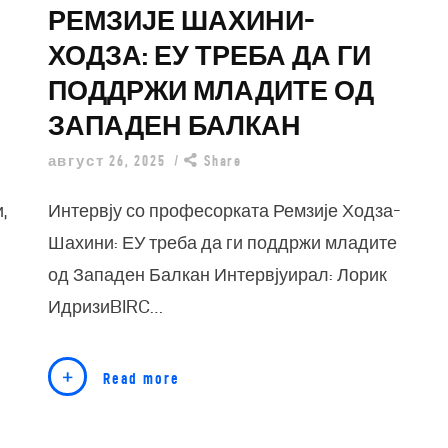
РЕМЗИЈЕ ШАХИНИ-
ХОДЗА: ЕУ ТРЕБА ДА ГИ
ПОДДРЖИ МЛАДИТЕ ОД
ЗАПАДЕН БАЛКАН
август 26, 2025
Share
,
Интервју со професорката Ремзије Ходза-
Шахини: ЕУ треба да ги поддржи младите
од Западен Балкан Интервјуирал: Лорик
ИдризиBIRC…
Read more