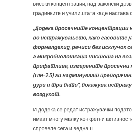
високи концентрации, над законски дозв
градинките и училиштата каде настава 
„Додека просечните концентрации н
во истражувањето, како гасовите ја
формалдехид, речиси без исклучок с
а микробиолошката чистота на возд
прифатлива, измерените просечни 
(ПМ-2.5) ги надминуваат препорачан
дури и три пати“, покажува истра
воздухот.
И додека се редат истражувачки подато
имаат многу малку конкретни активност
спровеле сега и веднаш.