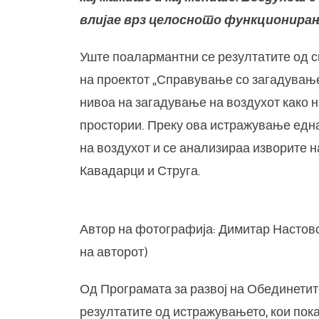
влијае врз целосното функционирање
Уште поалармантни се резултатите од 
на проектот „Справување со загадување
нивоа на загадување на воздухот како н
простории. Преку ова истражување едн
на воздухот и се анализираа изворите н
Кавадарци и Струга.
Автор на фотографија: Димитар Настовс
на авторот)
Од Програмата за развој на Обединетите
резултатите од истражувањето, кои пок