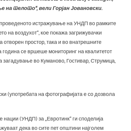
 на телото“, вели Горјан Јовановски.
спроведеното истражување на УНДП во рамките
то на воздухот“, кое покажа загрижувачки
а отворен простор, така и во внатрешните
а година се вршеше мониторинг на квалитетот
а загадување во Куманово, Гостивар, Струмица,
ки (употребата на фотографијата е со дозвола
 нации (УНДП) за „Евротинк“ ги споделија
ажуваат дека во сите пет општини најголем