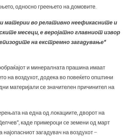
њето, односно греењето на домовите.
ни материи во релативно неефикасните и
ските месеци, е веројатно главниот извор
а епизодите на екстремно загадување“
ообраќајот и минералната прашина имаат
то на воздухот, додека во повеќето општини
дни материјали се значителен причинител на
ерењата на една од локациите, дворот на
Делчев“, каде примероци се земени од март
 најопасниот загадувач на воздухот –