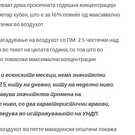
уваат дека просечната годишна концентрација
метар кубен, што е за 16% повеќе од максимално
ички во воздухот.
агадување на воздухот со ПМ-2.5 честички над
во текот на целата година, со тоа што во
лно повисоки максимални концентрации.
и есенските месеци, нема значителни
5, ниту на дневно, ниту на неделно ниво.
јавува значителна промена на
 ниво, со два карактеристични врвови,
наведува во истражувањето на УНДП.
 воздухот во петте македонски општини покажа