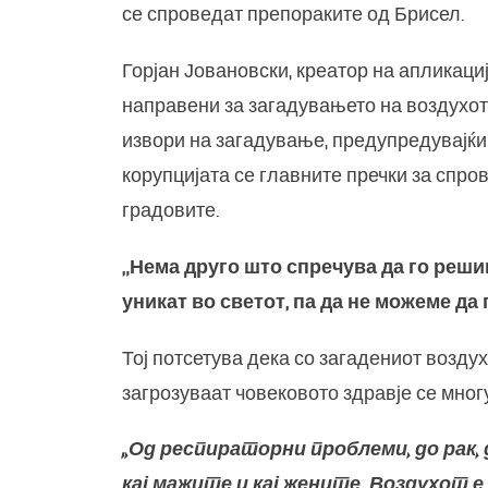
се спроведат препораките од Брисел.
Горјан Јовановски, креатор на апликациј
направени за загадувањето на воздухот
извори на загадување, предупредувајќи
корупцијата се главните пречки за спро
градовите.
„Нема друго што спречува да го реши
уникат во светот, па да не можеме да
Тој потсетува дека со загадениот возду
загрозуваат човековото здравје се мног
„Од респираторни проблеми, до рак,
кај мажите и кај жените. Воздухот е 