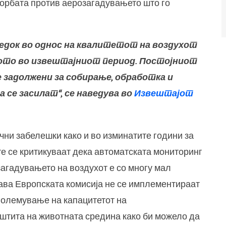
борбата против аерозагадувањето што го
едок во однос на квалитетот на воздухот
вото во извештајниот период. Постојниот
задолжени за собирање, обработка и
 се засилат“, се наведува во
Извештајот
чни забелешки како и во изминатите години за
те се критикуваат дека автоматската мониторинг
загадувањето на воздухот е со многу мал
дава Европската комисија не се имплементираат
големување на капацитетот на
аштита на животната средина како би можело да