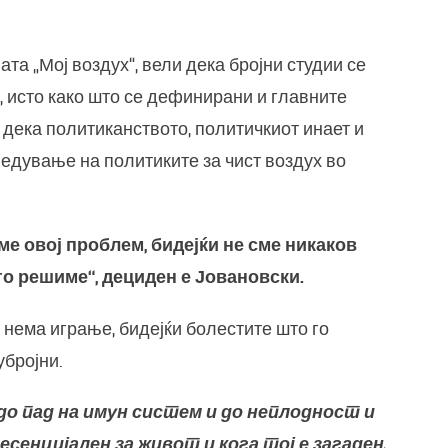
ата „Мој воздух“, вели дека бројни студии се
, исто како што се дефинирани и главните
 дека политиканството, политичкиот инает и
ведување на политиките за чист воздух во
ме овој проблем, бидејќи не сме никаков
 го решиме“, дециден е Јовановски.
х нема играње, бидејќи болестите што го
убројни.
 до пад на имун систем и до неплодност и
есенцијален за живот и кога тој е загаден,