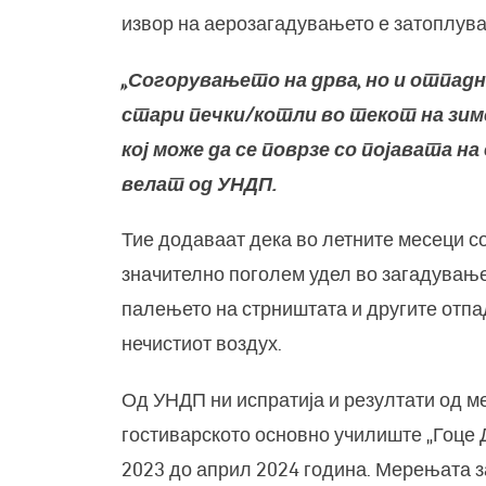
извор на аерозагадувањето е затоплува
„Согорувањето на дрва, но и отпад
стари печки/котли во текот на зим
кој може да се поврзе со појавата н
велат од УНДП.
Тие додаваат дека во летните месеци с
значително поголем удел во загадување
палењето на стрништата и другите отпа
нечистиот воздух.
Од УНДП ни испратија и резултати од м
гостиварското основно училиште „Гоце 
2023 до април 2024 година. Мерењата за