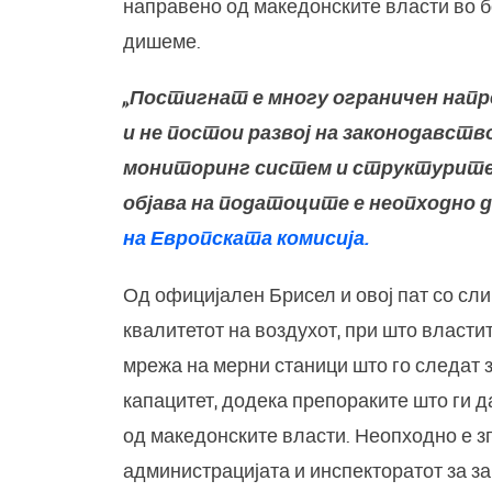
направено од македонските власти во 
дишеме.
„Постигнат е многу ограничен напр
и не постои развој на законодавст
мониторинг систем и структурите 
објава на податоците е неопходно да
на Европската комисија.
Од официјален Брисел и овој пат со сли
квалитетот на воздухот, при што власти
мрежа на мерни станици што го следат 
капацитет, додека препораките што ги 
од македонските власти. Неопходно е з
администрацијата и инспекторатот за з