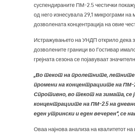
суспендираните ПМ-2.5 честички покаж
од него изнесувала 29,1 микрограми на 
дозволената концентрација на овие чест
Истражувањето на УНДП открило дека з
дозволените граници во Гостивар имало 
грејната сезона се појавуваат значите
„Во текот на пролетните, летните 
промени на концентрациите на ПМ-2.
Спротивно, во текот на зимата, се 
концентрациите на ПМ-2.5 на дневно
еден утрински и еден вечерен“, се 
Оваа најнова анализа на квалитетот на