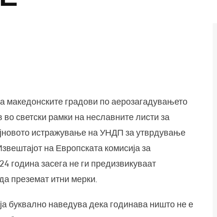
а Нас
, а македонските градови по аерозагадувањето
в во светски рамки на неславните листи за
најновото истражување на УНДП за утврдување
 Извештајот на Европската комисија за
24 година засега не ги предизвикуваат
да преземат итни мерки.
мја буквално наведува дека годинава ништо не е