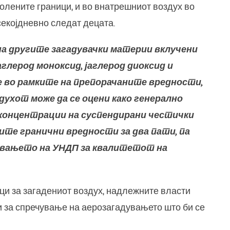
олените граници, и во внатрешниот воздух во
секојдневно следат децата.
а другите загадувачки материи вклучени
глерод моноксид, јаглерод диоксид и
е во рамките на препорачаните вредности,
ухот може да се оцени како генерално
концентрации на суспендирани честички
ите гранични вредности за два пати, па
жувањето на УНДП за квалитетот на
ци за загадениот воздух, надлежните власти
и за спречување на аерозагадувањето што би се