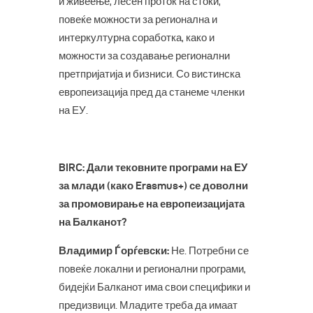
и живеење, лесен проток на стоки,
повеќе можности за регионална и
интеркултурна соработка, како и
можности за создавање регионални
претпријатија и бизниси. Со вистинска
европеизација пред да станеме членки
на ЕУ.
BIRC: Дали тековните програми на ЕУ
за млади (како Erasmus+) се доволни
за промовирање на европеизацијата
на Балканот?
Владимир Ѓорѓевски:
Не. Потребни се
повеќе локални и регионални програми,
бидејќи Балканот има свои специфики и
предизвици. Младите треба да имаат