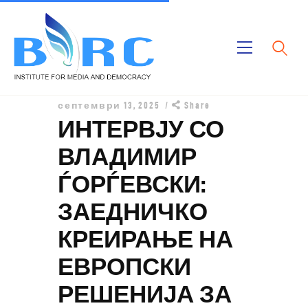
Дома
септември 13, 2025
Share
Публикации
ИНТЕРВЈУ СО
Проекти
ВЛАДИМИР
За Нас
ЃОРЃЕВСКИ:
ЗАЕДНИЧКО
КРЕИРАЊЕ НА
ЕВРОПСКИ
РЕШЕНИЈА ЗА