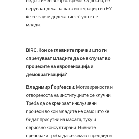
недостижен во брзо време. Односно, не
веруваат дека нашата интеграција во ЕУ
ќе се случи додека тие сè уште се
млади.
BIRC: Кои се главните пречки што ги
спречуваат младите да се вклучат во
процесите на европеизација и
демократизација?
Владимир Ѓорѓевски:
Мотивираноста и
отвореноста на институциите се клучни.
Треба да се креираат инклузивни
процеси во кои младите не само што ќе
бидат присутни на масата, туку и
сериозно консултирани. Нивните
препораки треба да се земаат предвид и