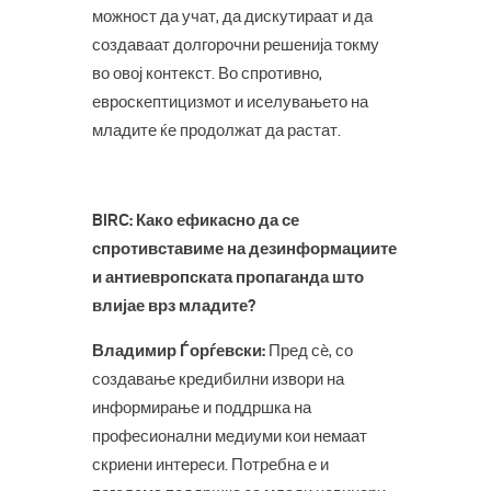
можност да учат, да дискутираат и да
создаваат долгорочни решенија токму
во овој контекст. Во спротивно,
евроскептицизмот и иселувањето на
младите ќе продолжат да растат.
BIRC: Како ефикасно да се
спротивставиме на дезинформациите
и антиевропската пропаганда што
влијае врз младите?
Владимир Ѓорѓевски:
Пред сè, со
создавање кредибилни извори на
информирање и поддршка на
професионални медиуми кои немаат
скриени интереси. Потребна е и