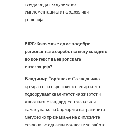
тие да бидат вклучени во
имплементацијата на одржливи
решенија.
BIRC: Како може да се подобри
регионалната соработка меѓу младите
во контекст на европската
интеграција?
Владимир Ѓорѓевски:
Со заедничко
креирање на европски решенија кои го
подобруваат квалитетот на животот и
животниот стандард: со тргање или
намалување на бариерите на границите,
меѓусебно признавање на дипломите,
создавање еднакви можности за работа