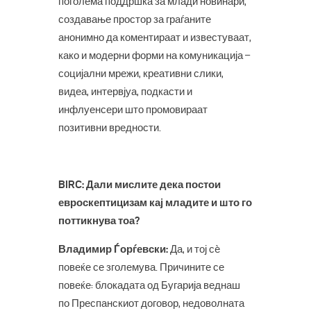
поголема поддршка за млади новинари,
создавање простор за граѓаните
анонимно да коментираат и известуваат,
како и модерни форми на комуникација –
социјални мрежи, креативни слики,
видеа, интервјуа, подкасти и
инфлуенсери што промовираат
позитивни вредности.
BIRC: Дали мислите дека постои
евроскептицизам кај младите и што го
поттикнува тоа?
Владимир Ѓорѓевски:
Да, и тој сè
повеќе се зголемува. Причините се
повеќе: блокадата од Бугарија веднаш
по Преспанскиот договор, недоволната