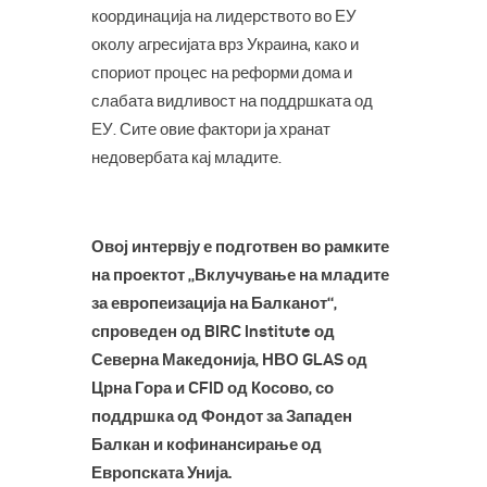
координација на лидерството во ЕУ
околу агресијата врз Украина, како и
спориот процес на реформи дома и
слабата видливост на поддршката од
ЕУ. Сите овие фактори ја хранат
недовербата кај младите.
Овој интервју е подготвен во рамките
на проектот „Вклучување на младите
за европеизација на Балканот“,
спроведен од BIRC Institute од
Северна Македонија, НВО GLAS од
Црна Гора и CFID од Косово, со
поддршка од Фондот за Западен
Балкан и кофинансирање од
Европската Унија.