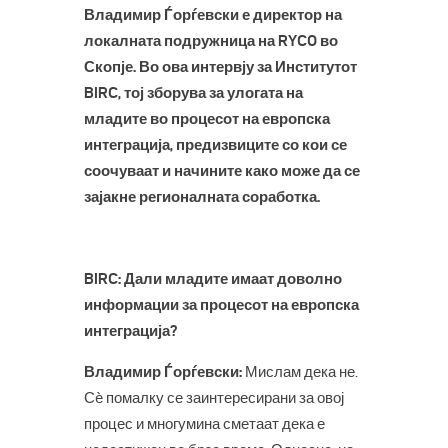
Владимир Ѓорѓевски е директор на
локалната подружница на RYCO во
Скопје. Во ова интервју за Институтот
BIRC, тој зборува за улогата на
младите во процесот на европска
интеграција, предизвиците со кои се
соочуваат и начините како може да се
зајакне регионалната соработка.
BIRC: Дали младите имаат доволно
информации за процесот на европска
интеграција?
Владимир Ѓорѓевски:
Мислам дека не.
Сè помалку се заинтересирани за овој
процес и многумина сметаат дека е