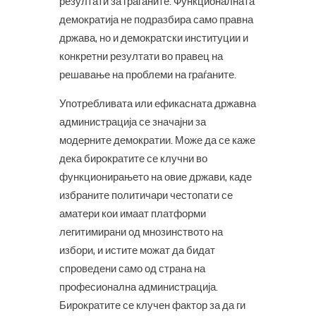
резултати за граѓаните. Функционалната
демократија не подразбира само правна
држава, но и демократски институции и
конкретни резултати во правец на
решавање на проблеми на граѓаните.
Употребливата или ефикасната државна
администрација се значајни за
модерните демократии. Може да се каже
дека бирократите се клучни во
функционирањето на овие држави, каде
избраните политичари честопати се
аматери кои имаат платформи
легитимирани од мнозинството на
избори, и истите можат да бидат
спроведени само од страна на
професионална администрација.
Бирократите се клучен фактор за да ги