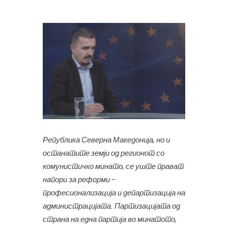
Република Северна Македонија, но и
останатите земји од регионот со
комунистичко минато, се уште прават
напори за реформи –
професионализација и департизација на
администрацијата. Партизацијата од
страна на една партија во минатото,