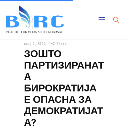
Дома
мај 2, 2023
Share
Публикации
ЗОШТО
Проекти
ПАРТИЗИРАНАТ
За Нас
А
БИРОКРАТИЈА
Е ОПАСНА ЗА
ДЕМОКРАТИЈАТ
А?