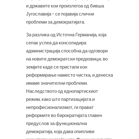
и државите кои произлегоа од бивша
Југославија – се појавија слични
проблеми за демократијата.
За разлика од Источна Германија, која
сепак успеа да консолидира
администрација способна да одговори
на новите демократски предизвици, во
земјите каде се пристапи кон
реформирање наместо чистка, и денеска
имаме значителни проблеми.
Наследството од еднопартискиот
режим, како што партизацијата и
непрофесионализмот, ги прават
реформите во бирократијата главен
предуслов за функционална
демократија, која дава опипливи