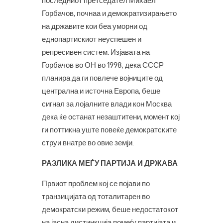
последниот претседател Михаел
Горбачов, почнаа и демократизирањето
на државите кои беа уморни од
еднопартискиот неуспешен и
репресивен систем. Изјавата на
Горбачов во ОН во 1998, дека СССР
планира да ги повлече војниците од
централна и источна Европа, беше
сигнал за лојалните влади кон Москва
дека ќе останат незаштитени, момент кој
ги поттикна уште повеќе демократските
струи внатре во овие земји.
РАЗЛИКА МЕЃУ ПАРТИЈА И ДРЖАВА
Првиот проблем кој се појави по
транзицијата од тоталитарен во
демократски режим, беше недостатокот
на јасна дистинкција помеѓу партијата и