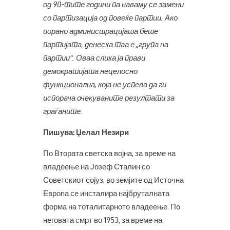
од 90-тите години па наваму се замени
со партизација од повеќе партии. Ако
порано администрацијата беше
партијата, денеска таа е „група на
партии“. Оваа слика ја прави
демократијата нецелосно
функционална, која не успева да ги
испорача очекуваните резултати за
граѓаните.
Пишува: Џелал Незири
По Втората светска војна, за време на
владеење на Јозеф Сталин со
Советскиот сојуз, во земјите од Источна
Европа се инсталира најбруталната
форма на тоталитарното владеење. По
неговата смрт во 1953, за време на