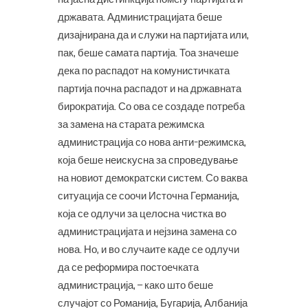
државата. Администрацијата беше
дизајнирана да и служи на партијата или,
пак, беше самата партија. Тоа значеше
дека по распадот на комунистичката
партија почна распадот и на државната
бирократија. Со ова се создаде потреба
за замена на старата режимска
администрација со нова анти-режимска,
која беше неискусна за спроведување
на новиот демократски систем. Со ваква
ситуација се соочи Источна Германија,
која се одлучи за целосна чистка во
администрацијата и нејзина замена со
нова. Но, и во случаите каде се одлучи
да се реформира постоечката
администрација, – како што беше
случајот со Романија, Бугарија, Албанија