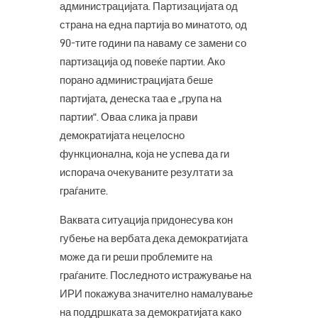
администрацијата. Партизацијата од
страна на една партија во минатото, од
90-тите години па наваму се замени со
партизација од повеќе партии. Ако
порано администрацијата беше
партијата, денеска таа е „група на
партии“. Оваа слика ја прави
демократијата нецелосно
функционална, која не успева да ги
испорача очекуваните резултати за
граѓаните.
Ваквата ситуација придонесува кон
губење на вербата дека демократијата
може да ги реши проблемите на
граѓаните. Последното истражување на
ИРИ покажува значително намалување
на поддршката за демократијата како