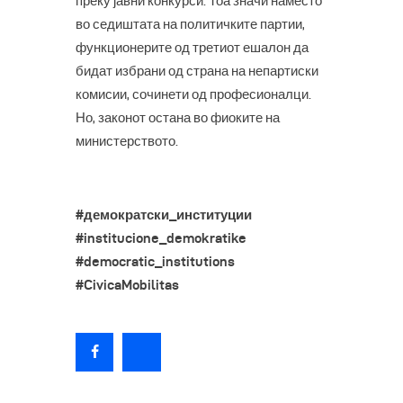
преку јавни конкурси. Тоа значи наместо
во седиштата на политичките партии,
функционерите од третиот ешалон да
бидат избрани од страна на непартиски
комисии, сочинети од професионалци.
Но, законот остана во фиоките на
министерството.
#демократски_институции
#institucione_demokratike
#democratic_institutions
#CivicaMobilitas