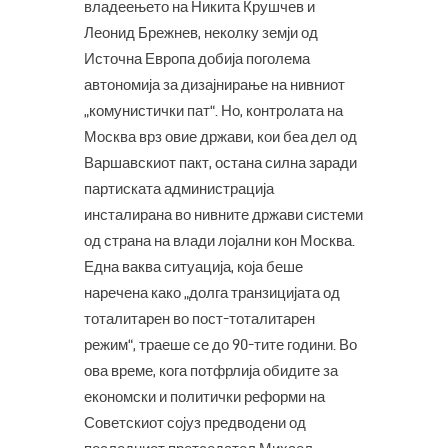
владеењето на Никита Крушчев и
Леонид Брежнев, неколку земји од
Источна Европа добија поголема
автономија за дизајнирање на нивниот
„комунистички пат“. Но, контролата на
Москва врз овие држави, кои беа дел од
Варшавскиот пакт, остана силна заради
партиската администрација
инсталирана во нивните држави системи
од страна на влади лојални кон Москва.
Една ваква ситуација, која беше
наречена како „долга транзицијата од
тоталитарен во пост-тоталитарен
режим“, траеше се до 90-тите години. Во
ова време, кога потфрлија обидите за
економски и политички реформи на
Советскиот сојуз предводени од