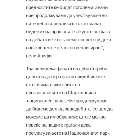
предностите ќе бидат поголеми. Значи,
ние продолжуваме да учествуваме во
сите дебати, анализи што се прават,
бидејќи ова прашање е сè уште во фаза
на дебата и ќе останеме посветени дека
овој концепт е целосно реализиран “,
вели Арифи.
Таа вели дека фазата на дебата треба
целосно да ги разјасни придобивките
што ги имаат жителите со
прогласувањето на Шар планина
национален парк. „Ние продолжуваме
да бидеме дел од оваа дебата, со цел да
можеме да им објасниме што е можно
повеќе на нашите граѓани дека
прогласувањето на Националниот парк