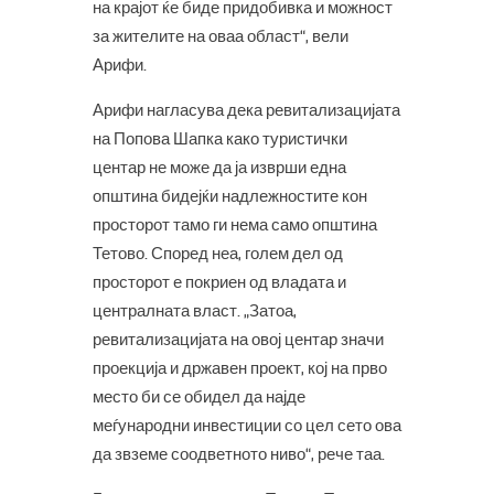
на крајот ќе биде придобивка и можност
за жителите на оваа област“, ​​вели
Арифи.
Арифи нагласува дека ревитализацијата
на Попова Шапка како туристички
центар не може да ја изврши една
општина бидејќи надлежностите кон
просторот тамо ги нема само општина
Тетово. Според неа, голем дел од
просторот е покриен од владата и
централната власт. „Затоа,
ревитализацијата на овој центар значи
проекција и државен проект, кој на прво
место би се обидел да најде
меѓународни инвестиции со цел сето ова
да звземе соодветното ниво“, рече таа.