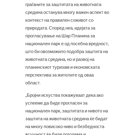
граѓаните за заштитата на животната
средина останува многу важен аспект во
контекст на правилен соживот со
природата. Според неа, идејата за
прогласување на Шар Планина за
национален парк е од посебна вредност,
што би овозможило подобра заштита на
животната средина, но и развој на
планинскиот туризам и економската
перспектива за жителите од оваа
област.
„Бројни искуства покажуваат дека ако
успееме да биде прогласен за
национален парк, заштитата и нивото на
заштита на животната средина ќе бидат
на многу повисоко ниво и безбедноста
всушност ќе биде поголема и