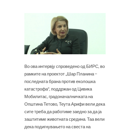
Во ова интервју спроведено од БИРС, во
рамките на проектот „Шар Планина –
последната брана против еколошка
катастрофа“, поддржан од Цивика
Мобилитас, градоначалничката на
Општина Тетово, Теута Арифи вели дека
сите треба да работиме заедно за да ја
заштитиме животната средина. Таа вели
дека подигнувањето на свеста на