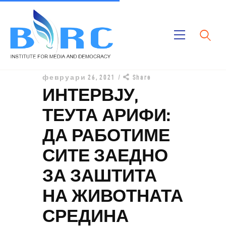
Дома
февруари 26, 2021
Share
Публикации
ИНТЕРВЈУ,
Проекти
ТЕУТА АРИФИ:
За Нас
ДА РАБОТИМЕ
СИТЕ ЗАЕДНО
ЗА ЗАШТИТА
НА ЖИВОТНАТА
СРЕДИНА