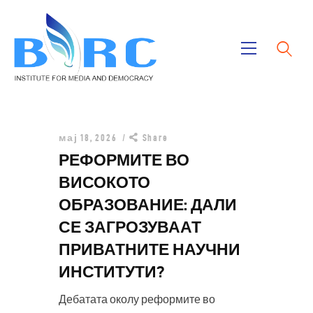
Дома
Публикации
Проекти
мај 18, 2026
Share
РЕФОРМИТЕ ВО
За Нас
ВИСОКОТО
ОБРАЗОВАНИЕ: ДАЛИ
СЕ ЗАГРОЗУВААТ
ПРИВАТНИТЕ НАУЧНИ
ИНСТИТУТИ?
Дебатата околу реформите во