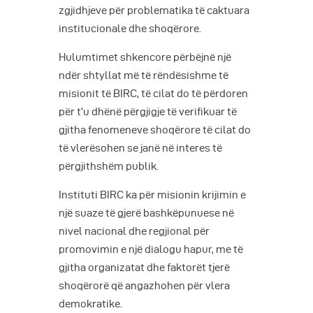
zgjidhjeve për problematika të caktuara
institucionale dhe shoqërore.
Hulumtimet shkencore përbëjnë një
ndër shtyllat më të rëndësishme të
misionit të BIRC, të cilat do të përdoren
për t’u dhënë përgjigje të verifikuar të
gjitha fenomeneve shoqërore të cilat do
të vlerësohen se janë në interes të
përgjithshëm publik.
Instituti BIRC ka për misionin krijimin e
një suaze të gjerë bashkëpunuese në
nivel nacional dhe regjional për
promovimin e një dialogu hapur, me të
gjitha organizatat dhe faktorët tjerë
shoqërorë që angazhohen për vlera
demokratike.