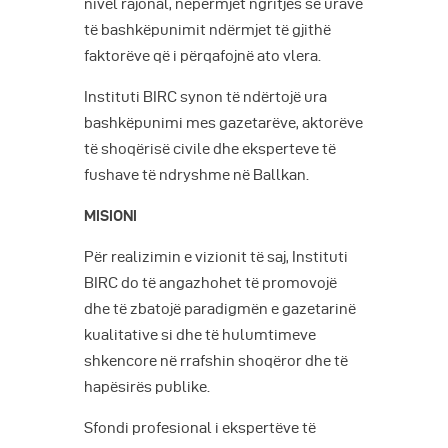
nivel rajonal, nëpërmjet ngritjes së urave
të bashkëpunimit ndërmjet të gjithë
faktorëve që i përqafojnë ato vlera.
Instituti BIRC synon të ndërtojë ura
bashkëpunimi mes gazetarëve, aktorëve
të shoqërisë civile dhe eksperteve të
fushave të ndryshme në Ballkan.
MISIONI
Për realizimin e vizionit të saj, Instituti
BIRC do të angazhohet të promovojë
dhe të zbatojë paradigmën e gazetarinë
kualitative si dhe të hulumtimeve
shkencore në rrafshin shoqëror dhe të
hapësirës publike.
Sfondi profesional i ekspertëve të