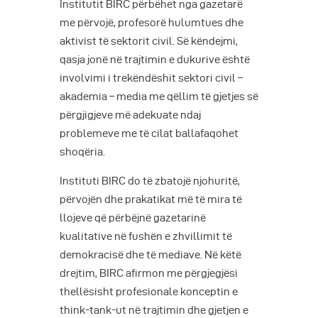
Institutit BIRC përbëhet nga gazetarë
me përvojë, profesorë hulumtues dhe
aktivist të sektorit civil. Së këndejmi,
qasja jonë në trajtimin e dukurive është
involvimi i trekëndëshit sektori civil –
akademia – media me qëllim të gjetjes së
përgjigjeve më adekuate ndaj
problemeve me të cilat ballafaqohet
shoqëria.
Instituti BIRC do të zbatojë njohuritë,
përvojën dhe prakatikat më të mira të
llojeve që përbëjnë gazetarinë
kualitative në fushën e zhvillimit të
demokracisë dhe të mediave. Në këtë
drejtim, BIRC afirmon me përgjegjësi
thellësisht profesionale konceptin e
think-tank-ut në trajtimin dhe gjetjen e