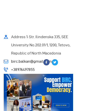
Address 1: Str. Ilindenska 335, SEE
University No.202.01/1, 1200, Tetovo,
Republic of North Macedonia
birc.balkan@gmail.com
+38976497855