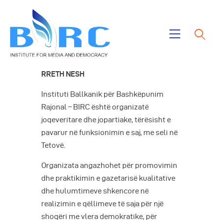
Ballina
RRETH NESH
Publikimet
Instituti Ballkanik për Bashkëpunim
Projektet
Rajonal – BIRC është organizatë
Rreth Nesh
joqeveritare dhe jopartiake, tërësisht e
pavarur në funksionimin e saj, me seli në
Tetovë.
Organizata angazhohet për promovimin
dhe praktikimin e gazetarisë kualitative
dhe hulumtimeve shkencore në
realizimin e qëllimeve të saja për një
shoqëri me vlera demokratike, për