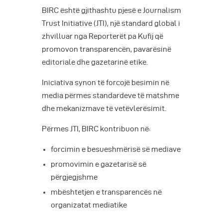
BIRC është gjithashtu pjesë e Journalism
Trust Initiative (JTI), një standard global i
zhvilluar nga Reporterët pa Kufij që
promovon transparencën, pavarësinë
editoriale dhe gazetarinë etike.
Iniciativa synon të forcojë besimin në
media përmes standardeve të matshme
dhe mekanizmave të vetëvlerësimit.
Përmes JTI, BIRC kontribuon në:
forcimin e besueshmërisë së mediave
promovimin e gazetarisë së
përgjegjshme
mbështetjen e transparencës në
organizatat mediatike