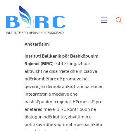
Ballina
Anëtarësimi
Publikimet
Instituti Ballkanik për Bashkëpunim
Projektet
Rajonal (BIRC)
është i angazhuar
Rreth Nesh
aktivisht në disa rrjete dhe iniciativa
ndërkombëtare që promovojnë
qeverisjen demokratike, transparencën,
integritetin e mediave dhe
bashkëpunimin rajonal. Përmes këtyre
anëtarësimeve, BIRC kontribuon në
dialogun ndërkufitar, zhvillimin e
politikave dhe veprimet e përbashkëta