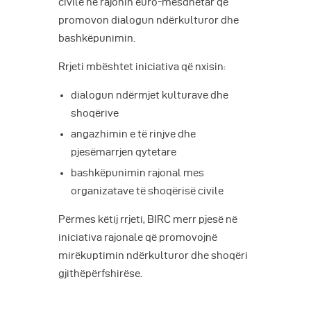
civile në rajonin euro-mesdhetar që
promovon dialogun ndërkulturor dhe
bashkëpunimin.
Rrjeti mbështet iniciativa që nxisin:
dialogun ndërmjet kulturave dhe
shoqërive
angazhimin e të rinjve dhe
pjesëmarrjen qytetare
bashkëpunimin rajonal mes
organizatave të shoqërisë civile
Përmes këtij rrjeti, BIRC merr pjesë në
iniciativa rajonale që promovojnë
mirëkuptimin ndërkulturor dhe shoqëri
gjithëpërfshirëse.