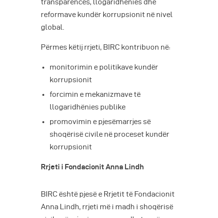
transparencës, llogaridhënies dhe
reformave kundër korrupsionit në nivel
global.
Përmes këtij rrjeti, BIRC kontribuon në:
monitorimin e politikave kundër
korrupsionit
forcimin e mekanizmave të
llogaridhënies publike
promovimin e pjesëmarrjes së
shoqërisë civile në proceset kundër
korrupsionit
Rrjeti i Fondacionit Anna Lindh
BIRC është pjesë e Rrjetit të Fondacionit
Anna Lindh, rrjeti më i madh i shoqërisë