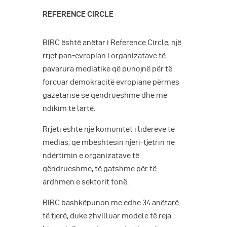
REFERENCE CIRCLE
BIRC është anëtar i Reference Circle, një
rrjet pan-evropian i organizatave të
pavarura mediatike që punojnë për të
forcuar demokracitë evropiane përmes
gazetarisë së qëndrueshme dhe me
ndikim të lartë.
Rrjeti është një komunitet i liderëve të
medias, që mbështesin njëri-tjetrin në
ndërtimin e organizatave të
qëndrueshme, të gatshme për të
ardhmen e sektorit tonë.
BIRC bashkëpunon me edhe 34 anëtarë
të tjerë, duke zhvilluar modele të reja