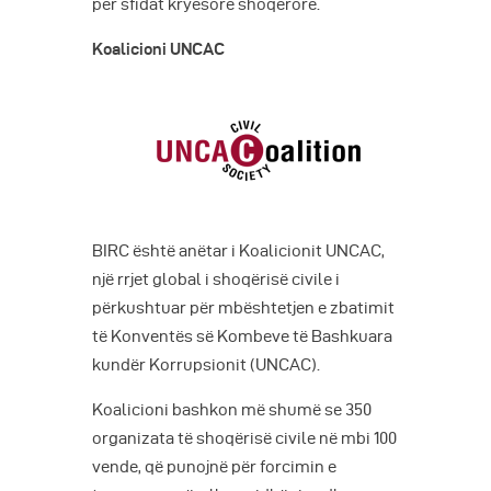
për sfidat kryesore shoqërore.
Koalicioni UNCAC
BIRC është anëtar i Koalicionit UNCAC,
një rrjet global i shoqërisë civile i
përkushtuar për mbështetjen e zbatimit
të Konventës së Kombeve të Bashkuara
kundër Korrupsionit (UNCAC).
Koalicioni bashkon më shumë se 350
organizata të shoqërisë civile në mbi 100
vende, që punojnë për forcimin e