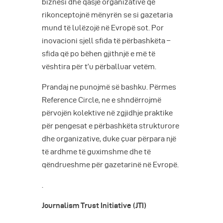
biznesi dhe qasje organizative që
rikonceptojnë mënyrën se si gazetaria
mund të lulëzojë në Evropë sot. Por
inovacioni sjell sfida të përbashkëta –
sfida që po bëhen gjithnjë e më të
vështira për t’u përballuar vetëm.
Prandaj ne punojmë së bashku. Përmes
Reference Circle, ne e shndërrojmë
përvojën kolektive në zgjidhje praktike
për pengesat e përbashkëta strukturore
dhe organizative, duke çuar përpara një
të ardhme të guximshme dhe të
qëndrueshme për gazetarinë në Evropë.
.
Journalism Trust Initiative (JTI)