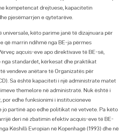
he kompetencat drejtuese, kapacitetin
dhe pjesëmarrjen e qytetarëve.
ë universale, këto parime janë të dizajnuara për
he që marrin ndihmë nga BE-ja përmes
Përveç aqcuis-eve apo direktivave të BE-së,
e nga standardet, kërkesat dhe praktikat
të vendeve anëtare të Organizatës për
). Sa është kapaciteti i një administrate matet
arimeve themelore në administratë. Nuk është i
, por edhe funksionimi i institucioneve
 jo partinë apo edhe politikat në vetvete. Pa këto
rrijë deri në zbatimin efektiv acquis-eve të BE-
 nga Këshilli Evropian në Kopenhagë (1993) dhe në