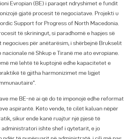
ioni Evropian (BE) i paraqet ndryshimet e fundit
monizojë gjatë procesit të negociatave. Projekti u
rdic Support for Progress of North Macedonia.
ocesit të skriningut, si paradhomë e hapjes së
it negociues për anëtarësim, i shërbejnë Brukselit
ve nacionale në Shkup e Tiranë me ato evropiane.
umë më lehtë të kuptojnë edhe kapacitetet e
raktikë të gjitha harmonizimet me ligjet
communautaire”.
atave me BE-në ai që do të imponojë edhe reformat
e aspirantë. Këto vende, të cilët kaluan nëpër
atik, sikur ende kanë ruajtur një pjesë të
dministratori ishte shef i qytetarit, e jo
 ndër të punësuarit në administratë, i cili më pas