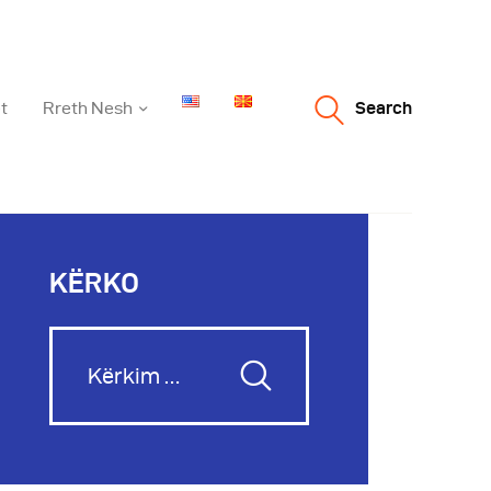
t
Rreth Nesh
Search
KËRKO