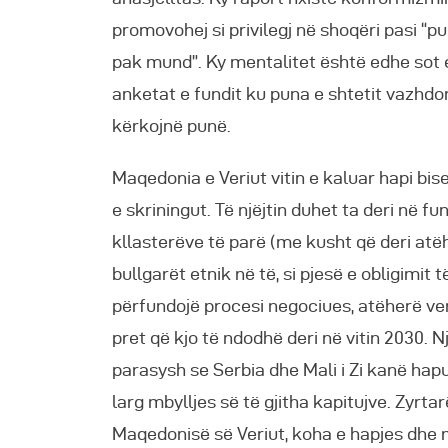
promovohej si privilegj në shoqëri pasi “
pak mund”. Ky mentalitet është edhe sot 
anketat e fundit ku puna e shtetit vazhdo
kërkojnë punë.
Maqedonia e Veriut vitin e kaluar hapi bi
e skriningut. Të njëjtin duhet ta deri në fu
kllasterëve të parë (me kusht që deri atë
bullgarët etnik në të, si pjesë e obligimit
përfundojë procesi negociues, atëherë ven
pret që kjo të ndodhë deri në vitin 2030.
parasysh se Serbia dhe Mali i Zi kanë hap
larg mbylljes së të gjitha kapitujve. Zyrta
Maqedonisë së Veriut, koha e hapjes dhe m