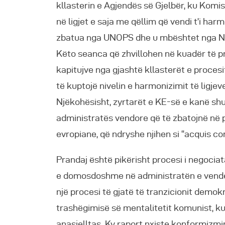
kllasterin e Agjendës së Gjelbër, ku Komis
në ligjet e saja me qëllim që vendi t’i har
zbatua nga UNOPS dhe u mbështet nga No
Këto seanca që zhvillohen në kuadër të pr
kapitujve nga gjashtë kllasterët e proces
të kuptojë nivelin e harmonizimit të ligje
Njëkohësisht, zyrtarët e KE-së e kanë sh
administratës vendore që të zbatojnë në p
evropiane, që ndryshe njihen si “acquis 
Prandaj është pikërisht procesi i negoci
e domosdoshme në administratën e vendev
një procesi të gjatë të tranzicionit demokr
trashëgimisë së mentalitetit komunist, ku a
anasjelltas. Ky raport nxiste konformizmin