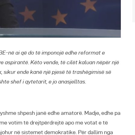
 BE-në ai që do të imponojë edhe reformat e
aspirantë. Këto vende, të cilët kaluan nëpër një
k, sikur ende kanë një pjesë të trashëgimisë së
te shef i qytetarit, e jo anasjelltas.
dryshme shpesh janë edhe amatorë. Madje, edhe pa
me votim të drejtpërdrejtë apo me votat e të
njohur në sistemet demokratike. Për dallim nga