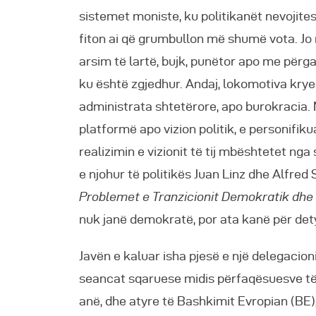
sistemet moniste, ku politikanët nevojite
fiton ai që grumbullon më shumë vota. Jo r
arsim të lartë, bujk, punëtor apo me përg
ku është zgjedhur. Andaj, lokomotiva krye
administrata shtetërore, apo burokracia. 
platformë apo vizion politik, e personifikuar
realizimin e vizionit të tij mbështetet ng
e njohur të politikës Juan Linz dhe Alfred 
Problemet e Tranzicionit Demokratik dhe 
nuk janë demokratë, por ata kanë për dety
Javën e kaluar isha pjesë e një delegacion
seancat sqaruese midis përfaqësuesve të
anë, dhe atyre të Bashkimit Evropian (BE),