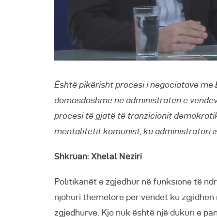
Është pikërisht procesi i negociatave me
domosdoshme në administratën e vendeve 
procesi të gjatë të tranzicionit demokrati
mentalitetit komunist, ku administratori ish
Shkruan: Xhelal Neziri
Politikanët e zgjedhur në funksione të n
njohuri themelore për vendet ku zgjidhen 
zgjedhurve. Kjo nuk është një dukuri e pa