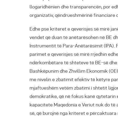
llogaridhënien dhe transparencën, por ed
organizativ, qëndrueshmërinë financiare 
Edhe pse kriteret e qeverisjes së mirë jan
vendet që duan të anëtarësohen në BE d
Instrumentit të Para-Anëtarësimit (IPA). 
parimet e qeverisjes së mirë rrjedhin edh
ndërkombëtare të shteteve të BE-së dhe 
Bashkëpunim dhe Zhvillim Ekonomik (OECD
me nivelin e zbatimit efektiv të këtyre p
mjaftueshëm vetëm zbatimi i shtetit ligjor
demokratike, që në fokus kanë qytetarin e
kapacitete Maqedonia e Veriut nuk do të a
së, që burojnë nga kriteret e përcaktuara