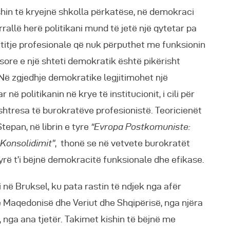
shin të kryejnë shkolla përkatëse, në demokraci
rallë herë politikani mund të jetë një qytetar pa
atitje profesionale që nuk përputhet me funksionin
sore e një shteti demokratik është pikërisht
Në zgjedhje demokratike legjitimohet një
 në politikanin në krye të institucionit, i cili për
a shtresa të burokratëve profesionistë. Teoricienët
Stepan, në librin e tyre
“Evropa Postkomuniste:
Konsolidimit”
, thonë se në vetvete burokratët
rë t’i bëjnë demokracitë funksionale dhe efikase.
i në Bruksel, ku pata rastin të ndjek nga afër
 Maqedonisë dhe Veriut dhe Shqipërisë, nga njëra
 nga ana tjetër. Takimet kishin të bëjnë me