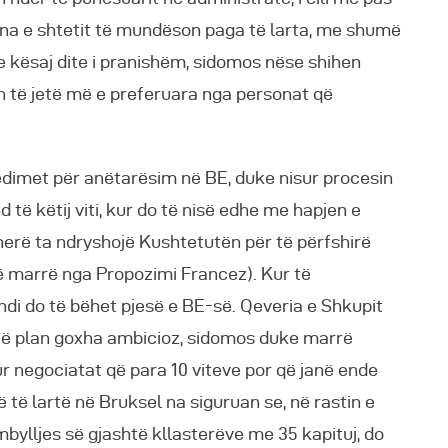
puna e shtetit të mundëson paga të larta, me shumë
e kësaj dite i pranishëm, sidomos nëse shihen
n të jetë më e preferuara nga personat që
sedimet për anëtarësim në BE, duke nisur procesin
nd të këtij viti, kur do të nisë edhe me hapjen e
herë ta ndryshojë Kushtetutën për të përfshirë
 të marrë nga Propozimi Francez). Kur të
di do të bëhet pjesë e BE-së. Qeveria e Shkupit
 Një plan goxha ambicioz, sidomos duke marrë
ur negociatat që para 10 viteve por që janë ende
rë të lartë në Bruksel na siguruan se, në rastin e
bylljes së gjashtë kllasterëve me 35 kapituj, do