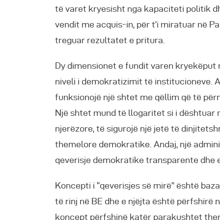
të varet kryesisht nga kapaciteti politik d
vendit me acquis-in, për t’i miratuar në Pa
treguar rezultatet e pritura.
Dy dimensionet e fundit varen kryekëput 
niveli i demokratizimit të institucioneve.
funksionojë një shtet me qëllim që të për
Një shtet mund të llogaritet si i dështuar
njerëzore, të sigurojë një jetë të dinjitets
themelore demokratike. Andaj, një admini
qeverisje demokratike transparente dhe e
Koncepti i “qeverisjes së mirë” është baza
të rinj në BE dhe e njëjta është përfshirë
koncept përfshinë katër parakushtet the