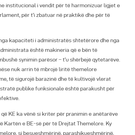
he institucional i vendit për të harmonizuar ligjet e
rlament, për t’i zbatuar në praktikë dhe për të
nga kapaciteti i administratës shtetërore dhe nga
 Administrata është makineria që e bën të
mbushë synimin parësor – t’u shërbejë qytetarëve.
 nëse nuk arrin të mbrojë liritë themelore
hme, të sigurojë barazinë dhe të kultivojë vlerat
stratë publike funksionale është parakusht për
fektive.
 që KE ka vënë si kriter për pranimin e anëtarëve
 në Kartën e BE-së për të Drejtat Themelore. Ky
melore, si besueshmërinë, parashikueshmërinë,