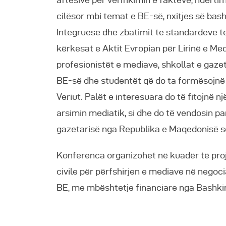
cilësor mbi temat e BE-së, nxitjes së ba
Integruese dhe zbatimit të standardeve t
kërkesat e Aktit Evropian për Lirinë e Me
profesionistët e mediave, shkollat e gazet
BE-së dhe studentët që do ta formësojnë
Veriut. Palët e interesuara do të fitojnë 
arsimin mediatik, si dhe do të vendosin p
gazetarisë nga Republika e Maqedonisë së
Konferenca organizohet në kuadër të pro
civile për përfshirjen e mediave në negoc
BE, me mbështetje financiare nga Bashki