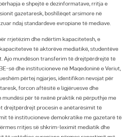
ërhapja e shpejtë e dezinformatave, rritja e
esionit gazetaresk, boshllëqet arsimore në
fizuar ndaj standardeve evropiane të mediave.
për rrjetëzim dhe ndërtim kapacitetesh, e
 kapaciteteve të aktorëve mediatikë, studentëve
t. Ajo mundëson transferim të drejtpërdrejtë të
 BE-së dhe institucioneve në Maqedoninë e Veriut,
eshëm përtej ngjarjes, identifikon nevojat për
aresk, forcon aftësitë e ligjëruesve dhe
lon mundësi për të nxënë praktik në përputhje me
drejtpërdrejt procesin e anëtarësimit të
mit të institucioneve demokratike me gazetarë të
përmes rritjes së shkrim-leximit mediatik dhe
imit të vetëdijes evropiane përmes raportimit më