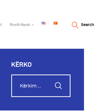
t
Rreth Nesh
Search
KËRKO