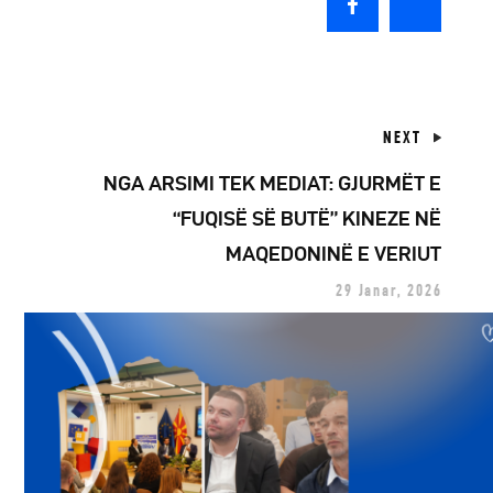
NEXT
NGA ARSIMI TEK MEDIAT: GJURMËT E
“FUQISË SË BUTË” KINEZE NË
MAQEDONINË E VERIUT
29 Janar, 2026