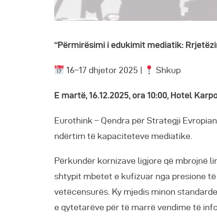
“Përmirësimi i edukimit mediatik: Rrjetëz
16–17 dhjetor 2025 |
Shkup
E martë, 16.12.2025, ora 10:00, Hotel Karp
Eurothink – Qendra për Strategji Evropian
ndërtim të kapaciteteve mediatike.
Përkundër kornizave ligjore që mbrojnë lir
shtypit mbetet e kufizuar nga presione të
vetëcensurës. Ky mjedis minon standarde
e qytetarëve për të marrë vendime të inf