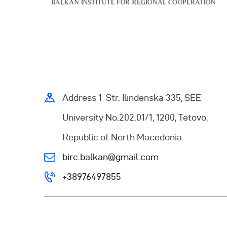
Address 1: Str. Ilindenska 335, SEE
University No.202.01/1, 1200, Tetovo,
Republic of North Macedonia
birc.balkan@gmail.com
+38976497855