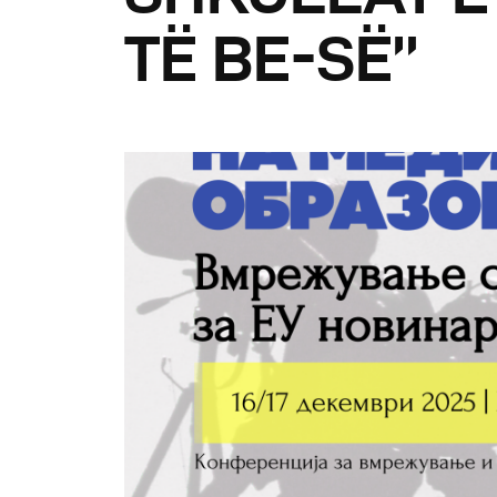
R
TË BE-SË”