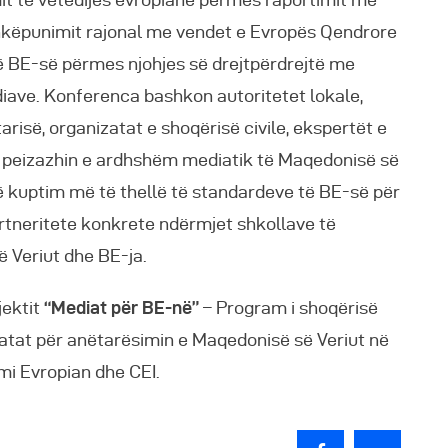
shkëpunimit rajonal me vendet e Evropës Qendrore
ë BE-së përmes njohjes së drejtpërdrejtë me
diave. Konferenca bashkon autoritetet lokale,
arisë, organizatat e shoqërisë civile, ekspertët e
 peizazhin e ardhshëm mediatik të Maqedonisë së
një kuptim më të thellë të standardeve të BE-së për
artneritete konkrete ndërmjet shkollave të
 Veriut dhe BE-ja.
jektit
“Mediat për BE-në”
– Program i shoqërisë
iatat për anëtarësimin e Maqedonisë së Veriut në
mi Evropian dhe CEI.