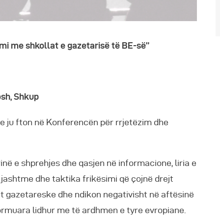
imi me shkollat e gazetarisë të BE-së”
osh, Shkup
e ju fton në Konferencën për rrjetëzim dhe
inë e shprehjes dhe qasjen në informacione, liria e
 jashtme dhe taktika frikësimi që çojnë drejt
t gazetareske dhe ndikon negativisht në aftësinë
ormuara lidhur me të ardhmen e tyre evropiane.