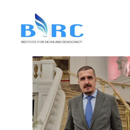
B
P
P