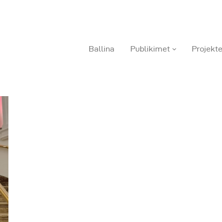
Ballina
Publikimet
Projekte
allina
ublikimet
rojektet