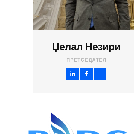
R
Џелал Незири
ПРЕТСЕДАТЕЛ