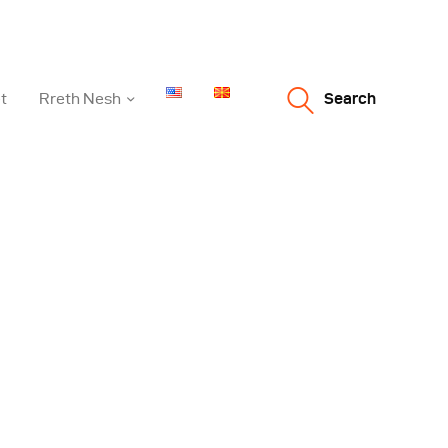
t
Rreth Nesh
Search