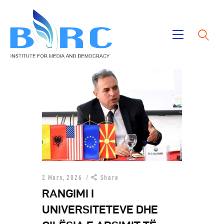
Ballina
Publikimet
Projektet
Rreth Nesh
2 Mars, 2026
Share
RANGIMI I
UNIVERSITETEVE DHE