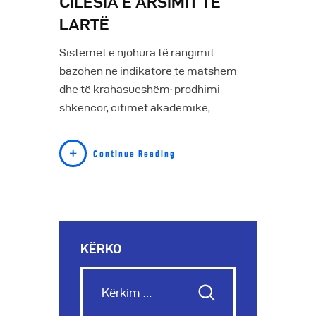
CILËSIA E ARSIMIT TË
LARTË
Sistemet e njohura të rangimit
bazohen në indikatorë të matshëm
dhe të krahasueshëm: prodhimi
shkencor, citimet akademike,…
Continue Reading
KËRKO