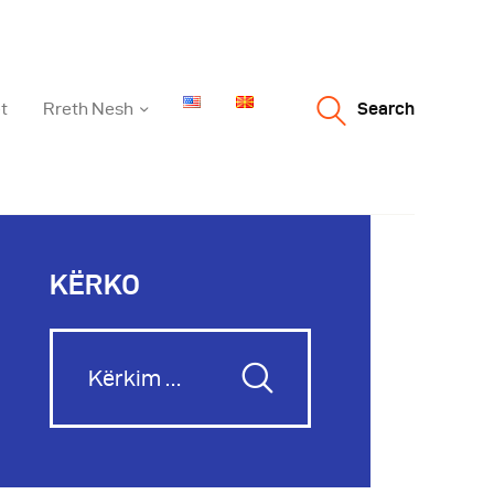
t
Rreth Nesh
Search
KËRKO