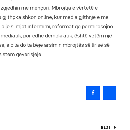
ë zgjedhin me mençuri. Mbrojtja e vërtetë e
 gjithçka shkon online, kur media gjithnjë e më
 e jo si mjet informimi, reformat që përmirësojnë
i mediatik, por edhe demokratik, është vetëm një
, e cila do ta bëjë arsimin mbrojtës së lirisë së
istem qeverisjeje.
NEXT