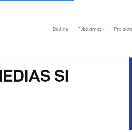
Ballina
Publikimet
Projekte
EDIAS SI
allina
ublikimet
rojektet