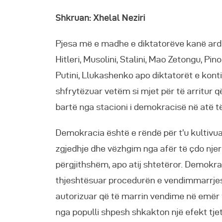
R
Shkruan: Xhelal Neziri
Pjesa më e madhe e diktatorëve kanë ar
Hitleri, Musolini, Stalini, Mao Zetongu, Pin
Putini, Llukashenko apo diktatorët e kont
shfrytëzuar vetëm si mjet për të arritur qël
bartë nga stacioni i demokracisë në atë të
Demokracia është e rëndë për t’u kultivu
zgjedhje dhe vëzhgim nga afër të çdo njeri
përgjithshëm, apo atij shtetëror. Demokra
thjeshtësuar procedurën e vendimmarrjes,
autorizuar që të marrin vendime në emër t
nga populli shpesh shkakton një efekt tjet