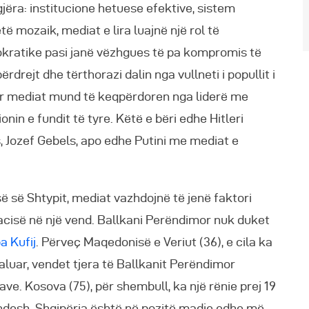
jëra: institucione hetuese efektive, sistem
të mozaik, mediat e lira luajnë një rol të
kratike pasi janë vëzhgues të pa kompromis të
ërdrejt dhe tërthorazi dalin nga vullneti i popullit i
Por mediat mund të keqpërdoren nga liderë me
onin e fundit të tyre. Këtë e bëri edhe Hitleri
s, Jozef Gebels, apo edhe Putini me mediat e
ë së Shtypit, mediat vazhdojnë të jenë faktori
racisë në një vend. Ballkani Perëndimor nuk duket
a Kufij
. Përveç Maqedonisë e Veriut (36), e cila ka
kaluar, vendet tjera të Ballkanit Perëndimor
ave. Kosova (75), për shembull, ka një rënie prej 19
vendesh. Shqipëria është në pozitë madje edhe më