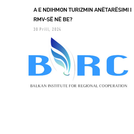
A E NDIHMON TURIZMIN ANËTARËSIMI I
RMV-SË NË BE?
30 Prill, 2024