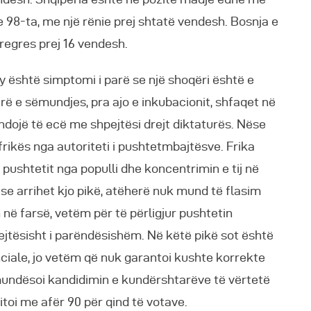
e 98-ta, me një rënie prej shtatë vendesh. Bosnja e
regres prej 16 vendesh.
y është simptomi i parë se një shoqëri është e
arë e sëmundjes, pra ajo e inkubacionit, shfaqet në
dojë të ecë me shpejtësi drejt diktaturës. Nëse
i frikës nga autoriteti i pushtetmbajtësve. Frika
ushtetit nga populli dhe koncentrimin e tij në
Nëse arrihet kjo pikë, atëherë nuk mund të flasim
ë farsë, vetëm për të përligjur pushtetin
krejtësisht i parëndësishëm. Në këtë pikë sot është
enciale, jo vetëm që nuk garantoi kushte korrekte
amundësoi kandidimin e kundërshtarëve të vërtetë
 fitoi me afër 90 për qind të votave.