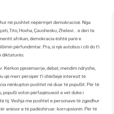
reth Nesh
dhur në pushtet nëpërmjet demokracisë. Nga
oçeti, Tito, Hoxha, Çaushesku, Zhelevi… e deri te
inentit afrikan, demokracia është parë e
limin përfundimtar. Pra, si një autobus i cili do t’i
 diktaturës.
ar. Kërkon pjesëmarrje, debat, mendim ndryshe,
u që merr përsipër t’i shërbejë interesit të
cia nënkupton pushtet në duar të popullit. Për të
 populli voton përfaqësuesit e vet duke i
ë tij. Veshja me pushtet e personave të zgjedhur
ër anësor e të padëshiruar: korrupsionin. Për të