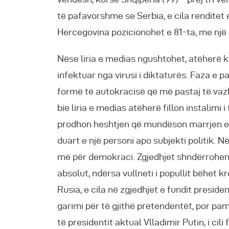
të pafavorshme se Serbia, e cila renditet 
Hercegovina pozicionohet e 81-ta, me një 
Nëse liria e medias ngushtohet, atëherë k
infektuar nga virusi i diktaturës. Faza e p
formë të autokracisë që më pastaj të vazh
bie liria e medias atëherë fillon instalimi 
prodhon heshtjen që mundëson marrjen e p
duart e një personi apo subjekti politik. 
më për demokraci. Zgjedhjet shndërrohen n
absolut, ndërsa vullneti i popullit bëhet 
Rusia, e cila në zgjedhjet e fundit presid
garimi për të gjithë pretendentët, por p
të presidentit aktual Vlladimir Putin, i cili