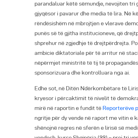
parandaluar këtë sëmundje, nevojiten tri g
gjyqësor i pavarur dhe media të lira. Në kë
rëndësishëm në mbrojtjen e vlerave demo
punës së të gjitha institucioneve, që drejtp
shprehur në zgjedhje të drejtpërdrejta. 
ambicie diktatoriale për të arritur në staci
nëpërmjet ministritë të tij të propagandë
sponsorizuara dhe kontrolluara nga ai.
Edhe sot, në Ditën Ndërkombëtare të Liris
kryesor i përcaktimit të nivelit të demok
mirë në raportin e fundit të
Reporterëve p
ngritje për dy vende në raport me vitin e 
shënojnë regres në sferën e lirisë së medi
vendesh, kurse Shqipëria (99) – prej tri 