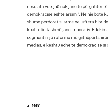
nëse ata votojnë nuk janë të përgatitur t
demokracisë është arsimi”. Në një botë ku
shumë përdoret si armë në luftëra hibride
kualitetin tashmë janë imperativ. Edukim
segment i një reforme më gjithëpërfshirëse
medias, e kështu edhe të demokracisë si s
PREV