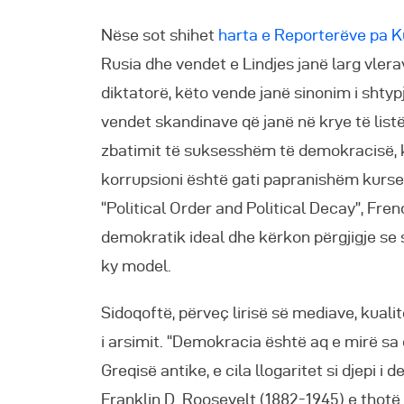
Nëse sot shihet
harta e Reporterëve pa Ku
Rusia dhe vendet e Lindjes janë larg vler
diktatorë, këto vende janë sinonim i shtyp
vendet skandinave që janë në krye të listë
zbatimit të suksesshëm të demokracisë, 
korrupsioni është gati papranishëm kurse z
“Political Order and Political Decay”, Fr
demokratik ideal dhe kërkon përgjigje se
ky model.
Sidoqoftë, përveç lirisë së mediave, kual
i arsimit. “Demokracia është aq e mirë sa 
Greqisë antike, e cila llogaritet si djepi
Franklin D. Roosevelt (1882-1945) e thot