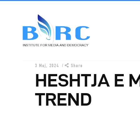
3 Maj, 2024
Share
HESHTJA E M
B
TREND
P
P