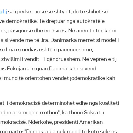
fij
sa i përket lirisë së shtypit, do të shihet se
ave demokratike. Të drejtuar nga autokratë e
jes, pasigurisë dhe errësirës. Në anën tjetër, kemi
s si vende më të lira. Danimarka merret si model i
ku liria e medias është e pacenueshme,
hvillimi i vendit – i qëndrueshëm. Në veprën e tij
encis Fukujama e quan Danimarkën si vend
 si mund të orientohen vendet jodemokratike kah
iteti i demokracisë determinohet edhe nga kualiteti
edhe arsimi që e rrethon”, ka thënë Sokrati i
 i demokracisë. Ndërkohë, presidenti Amerikan
ë më qartë: “Demokracia nuk mund të ketë sukses