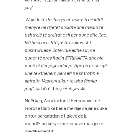
ku thotë “veproni sikur të isha tëmija
juaj”.
“
Nuk do të dëshiroja që askush në këtë
mënyrë në rrjetet sociale dhe media të
ushtrojë të drejtat e tij për punë dhe ilaç.
Më besoni është jashtëzakonisht
poshturuese. Zotërinjë edhe sa më
duhet të pres ilaçin #TRIKAFTA dhe një
punë të denjë, jo ndonjë. Apo po prisni që
unë të kthehem përsëri në shtratin e
spitalit. Veproni sikur të isha fëmija
juaj
“, ka bërë thirrje Pehçevski.
Ndërkaq, Asociacioni i Personave me
Fibrozë Cistike bënë me dije se janë duke
pritur përgatitjen e ligjeve që ju
mundëson këtyre personave marrjen e
medikamentit.