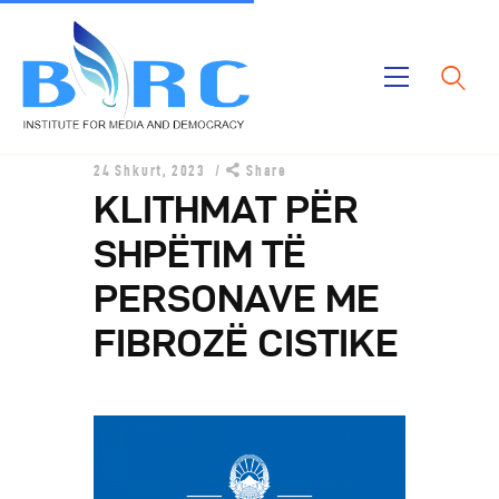
Ballina
24 Shkurt, 2023
Share
Publikimet
KLITHMAT PËR
Projektet
SHPËTIM TË
Rreth Nesh
PERSONAVE ME
FIBROZË CISTIKE