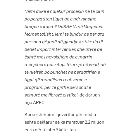
“
Jemi duke e ndjekur procesin në të cilin
po përgatiten ligjet që e ndryshojnë
blerjen e ilaçit #TRIKAFTA në Maqedoni.
Momentalisht, jemi të bindur që për ata
persona që janë në gjendje kritike do të
bëhet import intervenues dhe atyre që
është më i nevojshëm do e marrin
menjëherë pasi ilaçi të arrijë në vend, në
të njejtën po punohet në përgatitjen e
ligjit që mundëson realizimin e
programi për të gjithë personat e
sëmurë me fibrozë cistike”,
deklaruan
nga APFC.
Kurse shërbimi qeveritar për media
është deklarur se ka miratuar 2.2 milion
euro për të blerë këtë ilaç.