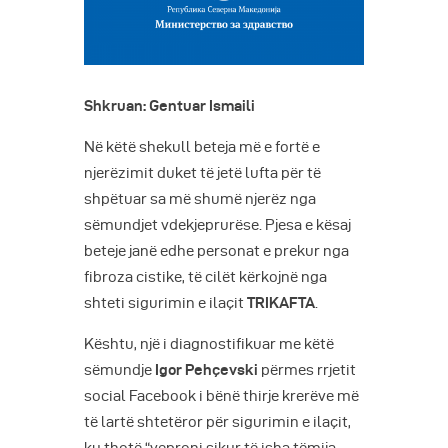
Shkruan: Gentuar Ismaili
Në këtë shekull beteja më e fortë e
njerëzimit duket të jetë lufta për të
shpëtuar sa më shumë njerëz nga
sëmundjet vdekjeprurëse. Pjesa e kësaj
beteje janë edhe personat e prekur nga
fibroza cistike, të cilët kërkojnë nga
shteti sigurimin e ilaçit
TRIKAFTA
.
Kështu, një i diagnostifikuar me këtë
sëmundje
Igor Pehçevski
përmes rrjetit
social Facebook i bënë thirje krerëve më
të lartë shtetëror për sigurimin e ilaçit,