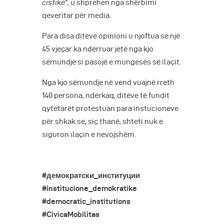
cistike
“, u shprehen nga shërbimi
qeveritar për media.
Para disa ditëve opinioni u njoftua se një
45 vjeçar ka ndërruar jetë nga kjo
sëmundje si pasojë e mungesës së ilaçit.
Nga kjo sëmundje në vend vuajnë rreth
140 persona, ndërkaq, ditëve të fundit
qytetarët protestuan para instucioneve
për shkak se, siç thanë, shteti nuk e
siguron ilaçin e nevojshëm.
#демократски_институции
#institucione_demokratike
#democratic_institutions
#CivicaMobilitas