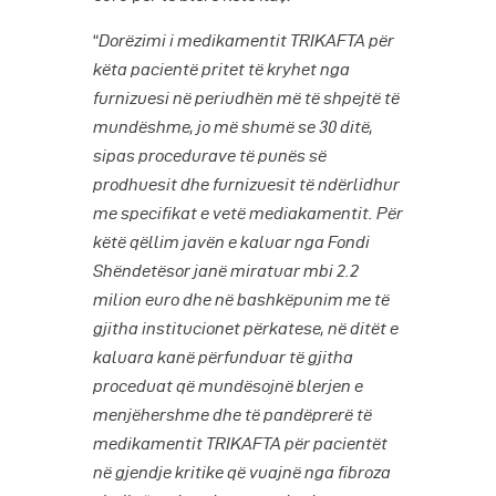
“
Dorëzimi i medikamentit TRIKAFTA për
këta pacientë pritet të kryhet nga
furnizuesi në periudhën më të shpejtë të
mundëshme, jo më shumë se 30 ditë,
sipas procedurave të punës së
prodhuesit dhe furnizuesit të ndërlidhur
me specifikat e vetë mediakamentit. Për
këtë qëllim javën e kaluar nga Fondi
Shëndetësor janë miratuar mbi 2.2
milion euro dhe në bashkëpunim me të
gjitha institucionet përkatese, në ditët e
kaluara kanë përfunduar të gjitha
proceduat që mundësojnë blerjen e
menjëhershme dhe të pandëprerë të
medikamentit TRIKAFTA për pacientët
në gjendje kritike që vuajnë nga fibroza