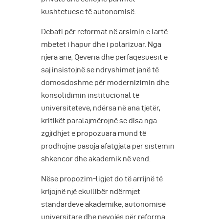
kushtetuese të autonomisë.
Debati për reformat në arsimin e lartë
mbetet i hapur dhe i polarizuar. Nga
njëra anë, Qeveria dhe përfaqësuesit e
saj insistojnë se ndryshimet janë të
domosdoshme për modernizimin dhe
konsolidimin institucional të
universiteteve, ndërsa në ana tjetër,
kritikët paralajmërojnë se disa nga
zgjidhjet e propozuara mund të
prodhojnë pasoja afatgjata për sistemin
shkencor dhe akademik në vend.
Nëse propozim-ligjet do të arrijnë të
krijojnë një ekuilibër ndërmjet
standardeve akademike, autonomisë
universitare dhe nevojës për reforma