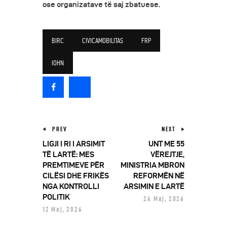
ose organizatave të saj zbatuese.
BIRC
CIVICAMOBILITAS
FRP
IOHN
PREV
NEXT
LIGJI I RI I ARSIMIT
UNT ME 55
TË LARTË: MES
VËREJTJE,
PREMTIMEVE PËR
MINISTRIA MBRON
CILËSI DHE FRIKËS
REFORMËN NË
NGA KONTROLLI
ARSIMIN E LARTË
POLITIK
26 Maj, 2026
12 Maj, 2026