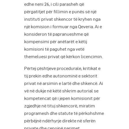
edhe neni 26, i cili parasheh që
përgatitjet për fillimin e punës së një
instituti privat shkencor të kryhen nga
një komision i formuar nga Qeveria. Ai e
konsideron të papranueshme që
kompensimi për anëtarët e këtij
komisioni të paguhet nga vetë
themeluesi privat që kërkon licencimin.
Përtej çështjeve procedurale, kritikat e
tij prekin edhe autonominë e sektorit
privat në arsimin e lartë dhe shkencë. Ai
vë në dukje në këtë shkrim autorial se
kompetencat që i jepen komisionit për
zgjedhje në tituj shkencorë, miratim
programesh dhe statute të përkohshme
përbëjnë ndërhyrje direkte në sferën
private dhe cenojnë parimet