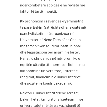
ndërkombëtare apo qasje në revista me
faktor të lartë impakti.
Ky prononcim i zëvendëskryeministrit
të parë, Bekim Sali është dhënë gjatë një
panel-diskutimi të organizuar në
Universitetin “Nënë Tereza” në Shkup,
me temën “Konsolidimi institucional
dhe legjislacioni për arsimin e lartë”.
Paneli u shndërrua në një forum ku u
ngritën çështje të shumta që lidhen me
autonominë universitare, kriteret e
rangimit, financimin e universiteteve
dhe pozitën e kuadrit akademik.
Rektori i Universitetit “Nënë Tereza”,
Bekim Fetai, ka ngritur shqetësimin se
universitetet më të reja vazhdojnë të