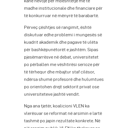
kanë nevojë për mbështetje më të
madhe institucionale dhe financiare për
të konkurruar në mënyrë të barabartë.
Përveç çështjes së rangimit, është
diskutuar edhe problemi i mungesës së
kuadrit akademik dhe pagave të ulëta
për bashkëpunëtorët e jashtëm. Sipas
pjesëmarrësve në debat, universitetet
po përballen me vështirësi serioze për
të tërhequr dhe mbajtur staf cilësor,
ndërsa shumë profesorë dhe hulumtues
po orientohen drejt sektorit privat ose
universiteteve jashtë vendit.
Nga ana tjetër, koalicioni VLEN ka
vlerësuar se reformat në arsimin e lartë
tashmë po japin rezultate konkrete. Në