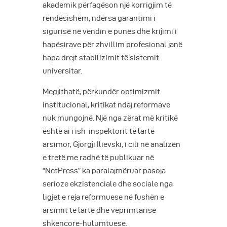
akademik përfaqëson një korrigjim të
rëndësishëm, ndërsa garantimi i
sigurisë në vendin e punës dhe krijimi i
hapësirave për zhvillim profesional janë
hapa drejt stabilizimit të sistemit
universitar.
Megjithatë, përkundër optimizmit
institucional, kritikat ndaj reformave
nuk mungojnë. Një nga zërat më kritikë
është ai i ish-inspektorit të lartë
arsimor, Gjorgji Ilievski, i cili në analizën
e tretë me radhë të publikuar në
“NetPress” ka paralajmëruar pasoja
serioze ekzistenciale dhe sociale nga
ligjet e reja reformuese në fushën e
arsimit të lartë dhe veprimtarisë
shkencore-hulumtuese.