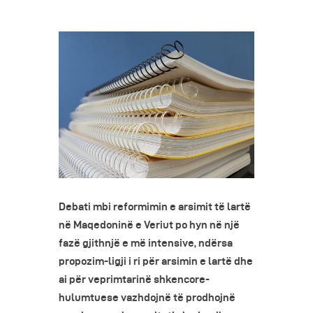
Debati mbi reformimin e arsimit të lartë
në Maqedoninë e Veriut po hyn në një
fazë gjithnjë e më intensive, ndërsa
propozim-ligji i ri për arsimin e lartë dhe
ai për veprimtarinë shkencore-
hulumtuese vazhdojnë të prodhojnë