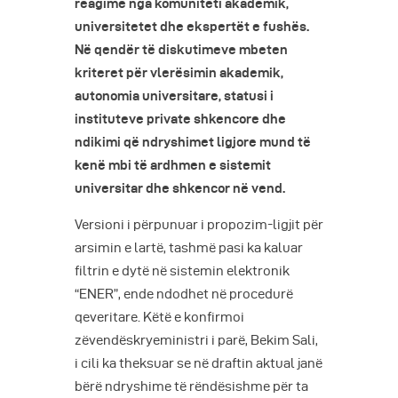
reagime nga komuniteti akademik,
universitetet dhe ekspertët e fushës.
Në qendër të diskutimeve mbeten
kriteret për vlerësimin akademik,
autonomia universitare, statusi i
instituteve private shkencore dhe
ndikimi që ndryshimet ligjore mund të
kenë mbi të ardhmen e sistemit
universitar dhe shkencor në vend.
Versioni i përpunuar i propozim-ligjit për
arsimin e lartë, tashmë pasi ka kaluar
filtrin e dytë në sistemin elektronik
“ENER”, ende ndodhet në procedurë
qeveritare. Këtë e konfirmoi
zëvendëskryeministri i parë, Bekim Sali,
i cili ka theksuar se në draftin aktual janë
bërë ndryshime të rëndësishme për ta