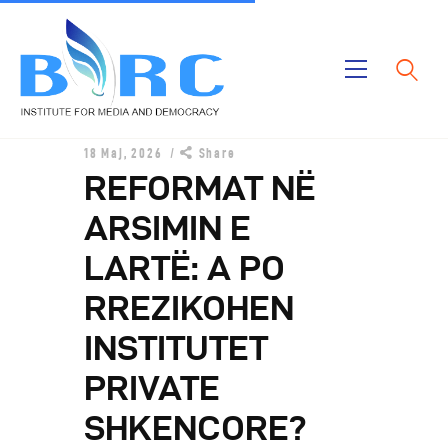
Ballina
18 Maj, 2026
Share
Publikimet
REFORMAT NË
Projektet
ARSIMIN E
Rreth Nesh
LARTË: A PO
RREZIKOHEN
INSTITUTET
PRIVATE
SHKENCORE?