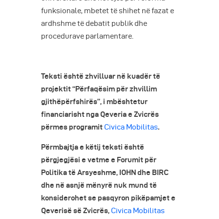
funksionale, mbetet të shihet në fazat e
ardhshme të debatit publik dhe
procedurave parlamentare.
Teksti është zhvilluar në kuadër të
projektit “Përfaqësim për zhvillim
gjithëpërfshirës”, i mbështetur
financiarisht nga Qeveria e Zvicrës
përmes programit
Civica Mobilitas
.
Përmbajtja e këtij teksti është
përgjegjësi e vetme e Forumit për
Politika të Arsyeshme, IOHN dhe BIRC
dhe në asnjë mënyrë nuk mund të
konsiderohet se pasqyron pikëpamjet e
Qeverisë së Zvicrës,
Civica Mobilitas