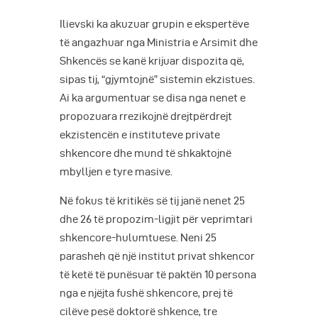
Ilievski ka akuzuar grupin e ekspertëve
të angazhuar nga Ministria e Arsimit dhe
Shkencës se kanë krijuar dispozita që,
sipas tij, “gjymtojnë” sistemin ekzistues.
Ai ka argumentuar se disa nga nenet e
propozuara rrezikojnë drejtpërdrejt
ekzistencën e instituteve private
shkencore dhe mund të shkaktojnë
mbylljen e tyre masive.
Në fokus të kritikës së tij janë nenet 25
dhe 26 të propozim-ligjit për veprimtari
shkencore-hulumtuese. Neni 25
parasheh që një institut privat shkencor
të ketë të punësuar të paktën 10 persona
nga e njëjta fushë shkencore, prej të
cilëve pesë doktorë shkence, tre