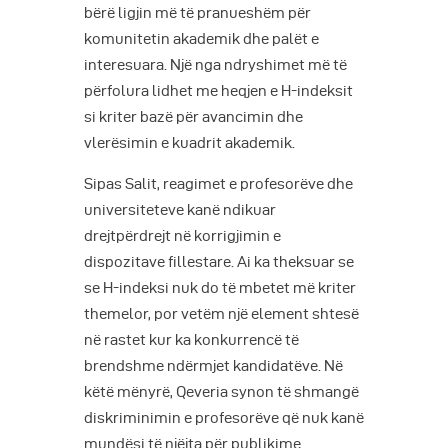
bërë ligjin më të pranueshëm për
komunitetin akademik dhe palët e
interesuara. Një nga ndryshimet më të
përfolura lidhet me heqjen e H-indeksit
si kriter bazë për avancimin dhe
vlerësimin e kuadrit akademik.
Sipas Salit, reagimet e profesorëve dhe
universiteteve kanë ndikuar
drejtpërdrejt në korrigjimin e
dispozitave fillestare. Ai ka theksuar se
se H-indeksi nuk do të mbetet më kriter
themelor, por vetëm një element shtesë
në rastet kur ka konkurrencë të
brendshme ndërmjet kandidatëve. Në
këtë mënyrë, Qeveria synon të shmangë
diskriminimin e profesorëve që nuk kanë
mundësi të njëjta për publikime