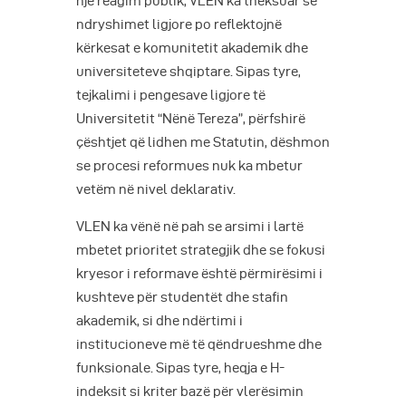
një reagim publik, VLEN ka theksuar se
ndryshimet ligjore po reflektojnë
kërkesat e komunitetit akademik dhe
universiteteve shqiptare. Sipas tyre,
tejkalimi i pengesave ligjore të
Universitetit “Nënë Tereza”, përfshirë
çështjet që lidhen me Statutin, dëshmon
se procesi reformues nuk ka mbetur
vetëm në nivel deklarativ.
VLEN ka vënë në pah se arsimi i lartë
mbetet prioritet strategjik dhe se fokusi
kryesor i reformave është përmirësimi i
kushteve për studentët dhe stafin
akademik, si dhe ndërtimi i
institucioneve më të qëndrueshme dhe
funksionale. Sipas tyre, heqja e H-
indeksit si kriter bazë për vlerësimin