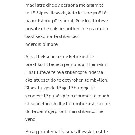
magjistra dhe dy persona me arsim të
lartë. Sipas Ilievskit, këto kritere janë të
paarritshme për shumicën e instituteve
private dhe nuk përputhen me realitetin
bashkëkohor të shkencës
ndërdisiplinore.
Ai ka theksuar se me këto kushte
praktikisht bëhet i pamundur themelimi
i instituteve të reja shkencore, ndërsa
ekzistueset do të detyrohen të mbyllen.
Sipas tij, kjo do të sjellë humbje të
vendeve të punës për një numër të madh
shkencëtarësh dhe hulumtuesish, si dhe
do të dëmtojë prodhimin shkencor në
vend.
Po aq problematik, sipas Ilievskit, është