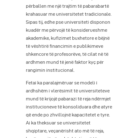
përballen me një trajtim të pabarabartë
krahasuar me universitetet tradicionale.
Sipas tij, edhe pse universiteti disponon
kuadër me përvojë të konsiderueshme
akademike, kufizimet buxhetore e bëjnë
të vështirë financimin e publikimeve
shkencore të profesorëve, të cilat në të
ardhmen mund të jenë faktor kyç për
rangimin institucional.
Fetai ka paralajmëruar se modeli i
ardhshëm i vlerësimit të universiteteve
mund të krijojë pabarazi të reja ndërmjet
institucioneve të konsoliduara dhe atyre
që ende po zhvillojnë kapacitetet e tyre.
Ai ka theksuar se universitetet
shqiptare, veçanërisht ato më të reja,