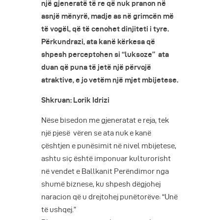
një
gjeneratë të re
që nuk pranon në
asnjë mënyrë, madje as në grimcën më
të vogël, që të cenohet dinjiteti i tyre.
Përkundrazi, ata kanë kërkesa që
shpesh perceptohen si “luksoze” ata
duan që puna të jetë një
përvojë
atraktive
, e jo vetëm një mjet mbijetese.
Shkruan: Lorik Idrizi
Nëse bisedon me gjeneratat e reja, tek
një pjesë vëren se ata nuk e kanë
çështjen e punësimit në nivel mbijetese,
ashtu siç është imponuar kulturorisht
në vendet e Ballkanit Perëndimor nga
shumë biznese, ku shpesh dëgjohej
naracion që u drejtohej punëtorëve: “Unë
të ushqej.”