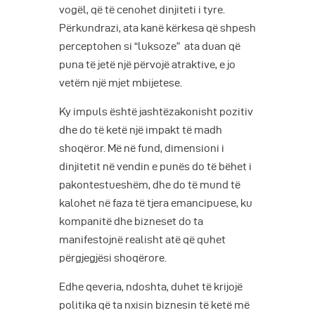
vogël, që të cenohet dinjiteti i tyre.
Përkundrazi, ata kanë kërkesa që shpesh
perceptohen si “luksoze” ata duan që
puna të jetë një përvojë atraktive, e jo
vetëm një mjet mbijetese.
Ky impuls është jashtëzakonisht pozitiv
dhe do të ketë një impakt të madh
shoqëror. Më në fund, dimensioni i
dinjitetit në vendin e punës do të bëhet i
pakontestueshëm, dhe do të mund të
kalohet në faza të tjera emancipuese, ku
kompanitë dhe bizneset do ta
manifestojnë realisht atë që quhet
përgjegjësi shoqërore.
Edhe qeveria, ndoshta, duhet të krijojë
politika që ta nxisin biznesin të ketë më