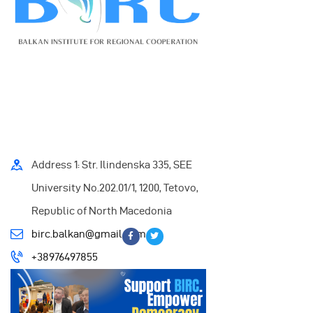
Address 1: Str. Ilindenska 335, SEE
University No.202.01/1, 1200, Tetovo,
Republic of North Macedonia
birc.balkan@gmail.com
+38976497855