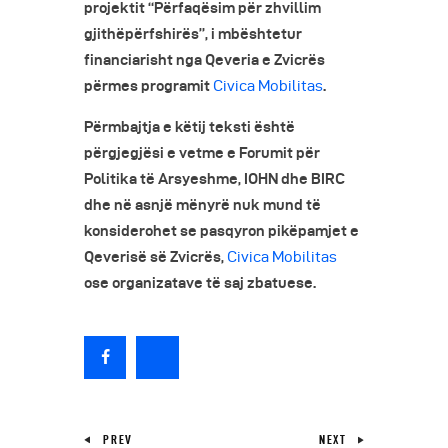
projektit “Përfaqësim për zhvillim
gjithëpërfshirës”, i mbështetur
financiarisht nga Qeveria e Zvicrës
përmes programit
Civica Mobilitas
.
Përmbajtja e këtij teksti është
përgjegjësi e vetme e Forumit për
Politika të Arsyeshme, IOHN dhe BIRC
dhe në asnjë mënyrë nuk mund të
konsiderohet se pasqyron pikëpamjet e
Qeverisë së Zvicrës,
Civica Mobilitas
ose organizatave të saj zbatuese.
PREV
NEXT