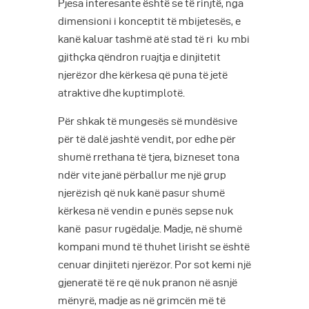
Pjesa interesante është se të rinjtë, nga
dimensioni i konceptit të mbijetesës, e
kanë kaluar tashmë atë stad të ri ku mbi
gjithçka qëndron ruajtja e dinjitetit
njerëzor dhe kërkesa që puna të jetë
atraktive dhe kuptimplotë.
Për shkak të mungesës së mundësive
për të dalë jashtë vendit, por edhe për
shumë rrethana të tjera, bizneset tona
ndër vite janë përballur me një grup
njerëzish që nuk kanë pasur shumë
kërkesa në vendin e punës sepse nuk
kanë pasur rugëdalje. Madje, në shumë
kompani mund të thuhet lirisht se është
cenuar dinjiteti njerëzor. Por sot kemi një
gjeneratë të re që nuk pranon në asnjë
mënyrë, madje as në grimcën më të