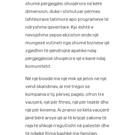
shumë përgjegjësi shoqërore në këtë
dimension, duke i stimuluar përmes
lehtësirave tatimore apo programeve të
ndryshme qeveritare. Kjo është e
nevojshme sepse ekziston ende një
mungesë vullneti nga shumë biznese që
zgjedhin të qëndrojnë apatike ndaj
përgjegjësisë shoqërore që e kanë ndaj
komunitetit.
Në një bisedë me një mik që jeton në një
vend skandinav, ai më tregoi se
kompania e tij, përveç pagës, ofron tre
vauçerë, një për fitnes, një për teatër dhe
një për kinema. Ai pranoi se këta vauçerë
janë bërë arsye që ai të krijojë zakone të
reja:të shkojë rregullisht në palestër dhe
të ndjekë filma bashkë me familjen.