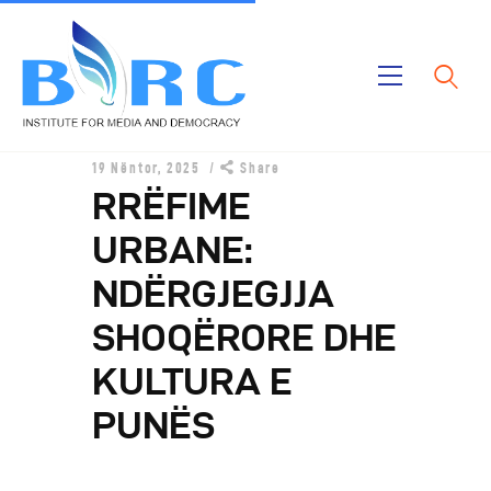
Ballina
19 Nëntor, 2025
Share
Publikimet
RRËFIME
Projektet
URBANE:
Rreth Nesh
NDËRGJEGJJA
SHOQËRORE DHE
KULTURA E
PUNËS