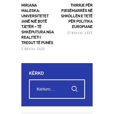
MIRJANA
THIRRJE PËR
MALESKA:
PJESËMARRËS NË
UNIVERSITETET
SHKOLLËN E TETË
JANË NJË BOTË
PËR POLITIKA
TJETËR – TË
EUROPIANE
SHKËPUTURA NGA
27 Nëntor, 2025
REALITETI I
TREGUT TË PUNËS
3 Nëntor, 2025
KËRKO