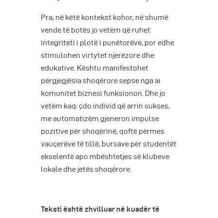
Pra, në këtë kontekst kohor, në shumë
vende të botës jo vetëm që ruhet
integriteti i plotë i punëtorëve, por edhe
stimulohen virtytet njerëzore dhe
edukative. Kështu manifestohet
përgjegjësia shoqërore sepse nga ai
komunitet biznesi funksionon. Dhe jo
vetëm kaq: çdo individ që arrin sukses,
me automatizëm gjeneron impulse
pozitive për shoqërinë, qoftë përmes
vauçerëve të tillë, bursave për studentët
ekselentë apo mbështetjes së klubeve
lokale dhe jetës shoqërore.
Teksti është zhvilluar në kuadër të