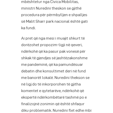
mbështetur nga Civica Mobilitas,
ministri Nuredini theskon se gjithë
procedura për përmbylljen e shpalljes
së Malit Sharr park nacional është gati
ka fundi.
Ai pret që nga mesi i muajit shkurt të
dorëzohet propozim-ligji në qeveri,
ndërkohë që ka pasur pak vonesë për
shkak të gjendjes së jashtëzakonshme
me pandeminë, që ka pamundësuar
debatin dhe konsultimet deri në fund
me banorët lokalë. Nuredini thekson se
në ligj do të inkorporohen të gjitha
komentet e qytetarëve, ndërkohë që
ekspertë ndërkombëtarë tashmë po e
finalizojnë zonimin që është shfaqur
diku problematik. Nuredini flet edhe mbi