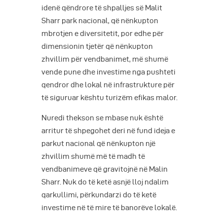
idenë qëndrore të shpalljes së Malit
Sharr park nacional, që nënkupton
mbrotjen e diversitetit, por edhe për
dimensionin tjetër që nënkupton
zhvillim për vendbanimet, më shumë
vende pune dhe investime nga pushteti
qendror dhe lokal në infrastrukture për
të siguruar kështu turizëm efikas malor.
Nuredi thekson se mbase nuk është
arritur të shpegohet deri në fund ideja e
parkut nacional që nënkupton një
zhvillim shumë më të madh të
vendbanimeve që gravitojnë në Malin
Sharr. Nuk do të ketë asnjë lloj ndalim
qarkullimi, përkundarzi do të ketë
investime në të mire të banorëve lokalë.