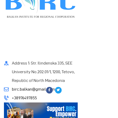
Address 1: Str. Ilindenska 335, SEE
University No.202.01/1, 1200, Tetovo,
Republic of North Macedonia
birc.balkan@gmail.com
+38976497855