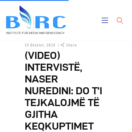
Ballina
29 Dhjetor, 2020
Share
Publikimet
(VIDEO)
Projektet
INTERVISTË,
Rreth Nesh
NASER
NUREDINI: DO T’I
TEJKALOJMË TË
GJITHA
KEQKUPTIMET