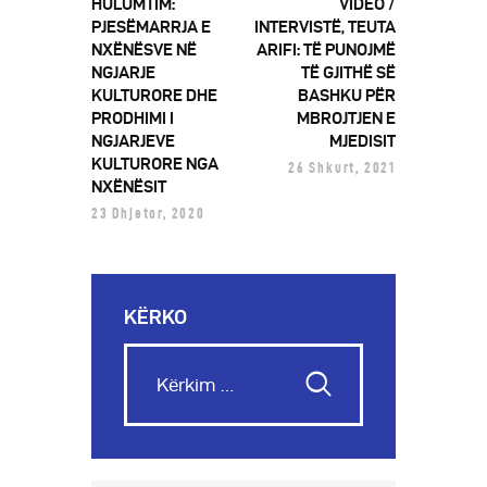
HULUMTIM:
VIDEO /
PJESËMARRJA E
INTERVISTË, TEUTA
NXËNËSVE NË
ARIFI: TË PUNOJMË
NGJARJE
TË GJITHË SË
KULTURORE DHE
BASHKU PËR
PRODHIMI I
MBROJTJEN E
NGJARJEVE
MJEDISIT
KULTURORE NGA
26 Shkurt, 2021
NXËNËSIT
23 Dhjetor, 2020
KËRKO