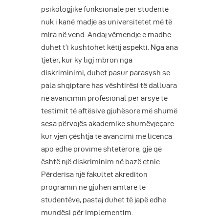
psikologjike funksionale për studentë
nuk i kanë madje as universitetet më të
mira në vend. Andaj vëmendje e madhe
duhet t’i kushtohet këtij aspekti. Nga ana
tjetër, kur ky ligj mbron nga
diskriminimi, duhet pasur parasysh se
pala shqiptare has vështirësi të dalluara
në avancimin profesional për arsye të
testimit të aftësive gjuhësore më shumë
sesa përvojës akademike shumëvjeçare
kur vjen çështja te avancimi me licenca
apo edhe provime shtetërore, gjë që
është një diskriminim në bazë etnie.
Përderisa një fakultet akrediton
programin në gjuhën amtare të
studentëve, pastaj duhet të japë edhe
mundësi për implementim.