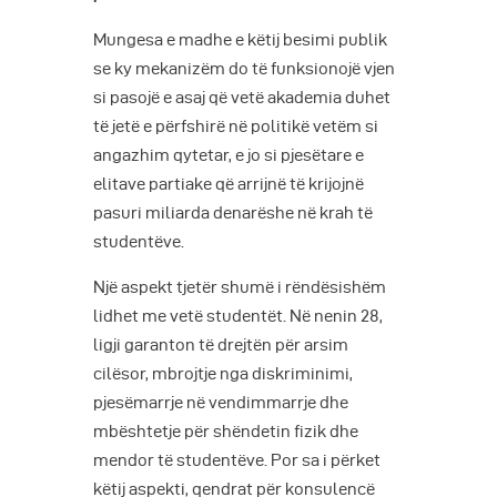
Mungesa e madhe e këtij besimi publik
se ky mekanizëm do të funksionojë vjen
si pasojë e asaj që vetë akademia duhet
të jetë e përfshirë në politikë vetëm si
angazhim qytetar, e jo si pjesëtare e
elitave partiake që arrijnë të krijojnë
pasuri miliarda denarëshe në krah të
studentëve.
Një aspekt tjetër shumë i rëndësishëm
lidhet me vetë studentët. Në nenin 28,
ligji garanton të drejtën për arsim
cilësor, mbrojtje nga diskriminimi,
pjesëmarrje në vendimmarrje dhe
mbështetje për shëndetin fizik dhe
mendor të studentëve. Por sa i përket
këtij aspekti, qendrat për konsulencë