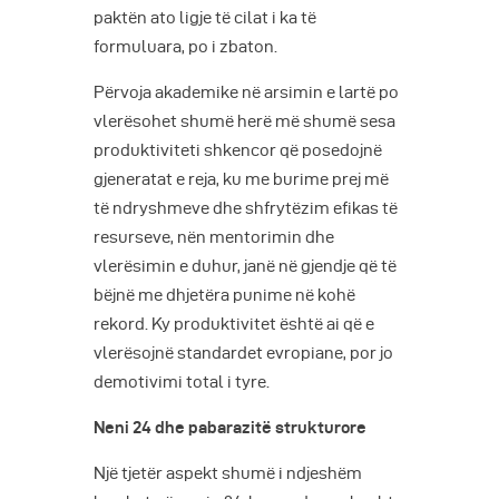
paktën ato ligje të cilat i ka të
formuluara, po i zbaton.
Përvoja akademike në arsimin e lartë po
vlerësohet shumë herë më shumë sesa
produktiviteti shkencor që posedojnë
gjeneratat e reja, ku me burime prej më
të ndryshmeve dhe shfrytëzim efikas të
resurseve, nën mentorimin dhe
vlerësimin e duhur, janë në gjendje që të
bëjnë me dhjetëra punime në kohë
rekord. Ky produktivitet është ai që e
vlerësojnë standardet evropiane, por jo
demotivimi total i tyre.
Neni 24 dhe pabarazitë strukturore
Një tjetër aspekt shumë i ndjeshëm