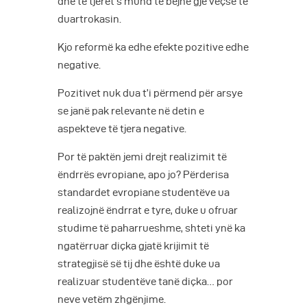
dhe të tjerët s’mund të bëjnë gjë veçse të
duartrokasin.
Kjo reformë ka edhe efekte pozitive edhe
negative.
Pozitivet nuk dua t’i përmend për arsye
se janë pak relevante në detin e
aspekteve të tjera negative.
Por të paktën jemi drejt realizimit të
ëndrrës evropiane, apo jo? Përderisa
standardet evropiane studentëve ua
realizojnë ëndrrat e tyre, duke u ofruar
studime të paharrueshme, shteti ynë ka
ngatërruar diçka gjatë krijimit të
strategjisë së tij dhe është duke ua
realizuar studentëve tanë diçka… por
neve vetëm zhgënjime.