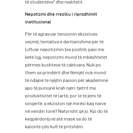
të studentëve” dhe realitetit.
Nepotizmi dhe rreziku i riprodhimit
institucional
Për të agravuar tensionin ekzistues
veçmë, tentativa e deritanishme për të
luftuar nepotizmin bie poshtë, pasi me
këtë ligj, nepotizmi mund të mbështetet
përmes kushteve të caktuara. Nuk po
them se prindërit dhe fëmijët nuk mund
të ndajnë të njëjtin pasion për akademinë
apo të punojnë krah njëri-tjetrit me
produktivitet të lartë, por le të jemi të
sinqertë: a ekziston një mirësi kaq naive
në vendin tonë? Natyrisht që jo. Kjo do të
keqpërdorej në atë masë sa do të
kalonte çdo kufi të pritshëm.