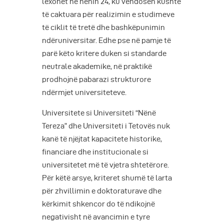
lexohet në nenin 24, ku vendosen kushte
të caktuara për realizimin e studimeve
të ciklit të tretë dhe bashkëpunimin
ndëruniversitar. Edhe pse në pamje të
parë këto kritere duken si standarde
neutrale akademike, në praktikë
prodhojnë pabarazi strukturore
ndërmjet universiteteve.
Universitete si Universiteti “Nënë
Tereza” dhe Universiteti i Tetovës nuk
kanë të njëjtat kapacitete historike,
financiare dhe institucionale si
universitetet më të vjetra shtetërore.
Për këtë arsye, kriteret shumë të larta
për zhvillimin e doktoraturave dhe
kërkimit shkencor do të ndikojnë
negativisht në avancimin e tyre