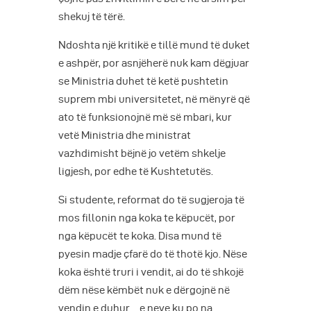
shekuj të tërë.
Ndoshta një kritikë e tillë mund të duket
e ashpër, por asnjëherë nuk kam dëgjuar
se Ministria duhet të ketë pushtetin
suprem mbi universitetet, në mënyrë që
ato të funksionojnë më së mbari, kur
vetë Ministria dhe ministrat
vazhdimisht bëjnë jo vetëm shkelje
ligjesh, por edhe të Kushtetutës.
Si studente, reformat do të sugjeroja të
mos fillonin nga koka te këpucët, por
nga këpucët te koka. Disa mund të
pyesin madje çfarë do të thotë kjo. Nëse
koka është truri i vendit, ai do të shkojë
dëm nëse këmbët nuk e dërgojnë në
vendin e duhur… e neve ku po na