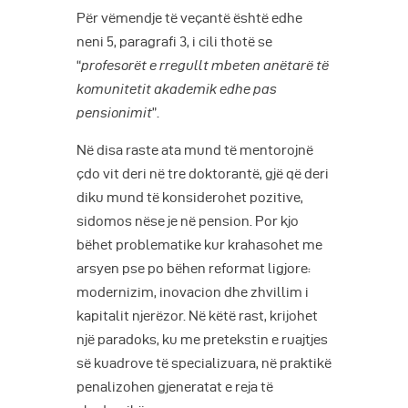
Për vëmendje të veçantë është edhe
neni 5, paragrafi 3, i cili thotë se
“
profesorët e rregullt mbeten anëtarë të
komunitetit akademik edhe pas
pensionimit
”.
Në disa raste ata mund të mentorojnë
çdo vit deri në tre doktorantë, gjë që deri
diku mund të konsiderohet pozitive,
sidomos nëse je në pension. Por kjo
bëhet problematike kur krahasohet me
arsyen pse po bëhen reformat ligjore:
modernizim, inovacion dhe zhvillim i
kapitalit njerëzor. Në këtë rast, krijohet
një paradoks, ku me pretekstin e ruajtjes
së kuadrove të specializuara, në praktikë
penalizohen gjeneratat e reja të