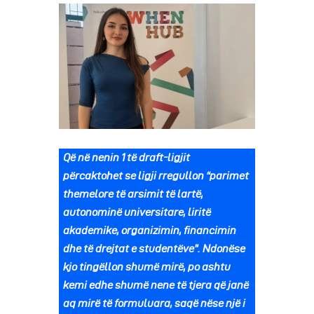
Që në nenin 1 të draft-ligjit
përcaktohet se ligji rregullon “parimet
themelore të arsimit të lartë,
autonominë universitare, liritë
akademike, organizimin, financimin
dhe të drejtat e studentëve”. Ndonëse
kjo tingëllon shumë mirë, po ashtu
kemi edhe shumë nene të tjera që janë
aq mirë të formuluara, saqë nëse një i