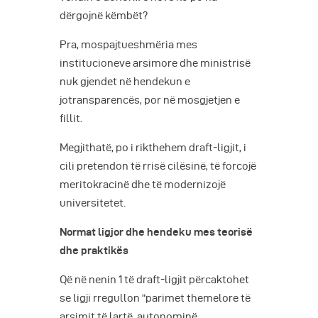
dërgojnë këmbët?
Pra, mospajtueshmëria mes
institucioneve arsimore dhe ministrisë
nuk gjendet në hendekun e
jotransparencës, por në mosgjetjen e
fillit.
Megjithatë, po i rikthehem draft-ligjit, i
cili pretendon të rrisë cilësinë, të forcojë
meritokracinë dhe të modernizojë
universitetet.
Normat ligjor dhe hendeku mes teorisë
dhe praktikës
Që në nenin 1 të draft-ligjit përcaktohet
se ligji rregullon “parimet themelore të
arsimit të lartë, autonominë