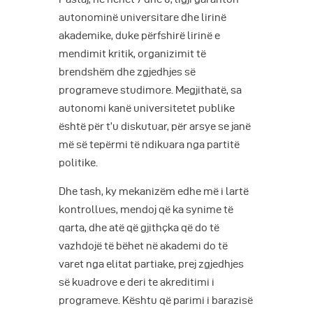
autonominë universitare dhe lirinë
akademike, duke përfshirë lirinë e
mendimit kritik, organizimit të
brendshëm dhe zgjedhjes së
programeve studimore. Megjithatë, sa
autonomi kanë universitetet publike
është për t’u diskutuar, për arsye se janë
më së tepërmi të ndikuara nga partitë
politike.
Dhe tash, ky mekanizëm edhe më i lartë
kontrollues, mendoj që ka synime të
qarta, dhe atë që gjithçka që do të
vazhdojë të bëhet në akademi do të
varet nga elitat partiake, prej zgjedhjes
së kuadrove e deri te akreditimi i
programeve. Kështu që parimi i barazisë