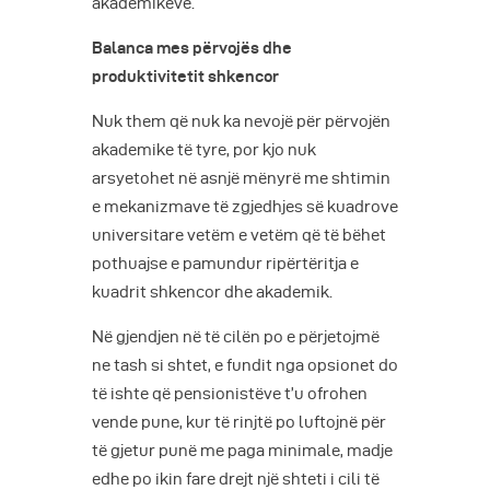
akademikëve.
Balanca mes përvojës dhe
produktivitetit shkencor
Nuk them që nuk ka nevojë për përvojën
akademike të tyre, por kjo nuk
arsyetohet në asnjë mënyrë me shtimin
e mekanizmave të zgjedhjes së kuadrove
universitare vetëm e vetëm që të bëhet
pothuajse e pamundur ripërtëritja e
kuadrit shkencor dhe akademik.
Në gjendjen në të cilën po e përjetojmë
ne tash si shtet, e fundit nga opsionet do
të ishte që pensionistëve t’u ofrohen
vende pune, kur të rinjtë po luftojnë për
të gjetur punë me paga minimale, madje
edhe po ikin fare drejt një shteti i cili të