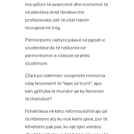
me qëllim të avancimit dhe motivimit të
studentëve drejt lëndëve më
profesionale, për të cilat hasim
mungesë në treg.
Përmirësimi i këtyre pikave në pjesën e
studentëve do të ndikonte në
përmirësimin e cilësisë së jetës
studimore.
Çfarë po ndërmerr sinqerisht ministria
ndaj fenomenit të “ikjes së trurit”, apo
bën gjithçka të mundur që ky fenomen
të thellohet?
Fshehtësia në këto reforma është ajo që
të mbetemi aty ku nuk kemi qenë, por të
kthehemi pak pas, ku një njeri vendos