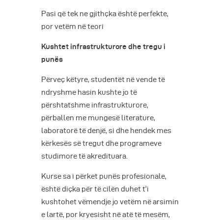
Pasi që tek ne gjithçka është perfekte,
por vetëm në teori
Kushtet infrastrukturore dhe tregu i
punës
Përveç këtyre, studentët në vende të
ndryshme hasin kushte jo të
përshtatshme infrastrukturore,
përballen me mungesë literature,
laboratorë të denjë, si dhe hendek mes
kërkesës së tregut dhe programeve
studimore të akredituara.
Kurse sa i përket punës profesionale,
është diçka për të cilën duhet t’i
kushtohet vëmendje jo vetëm në arsimin
e lartë, por kryesisht në atë të mesëm,