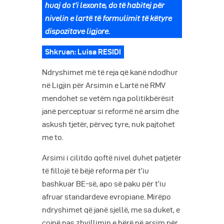
huaj do t’i lexonte, do të habitej për
nivelin e lartë të formulimit të këtyre
dispozitave ligjore.
Shkruan: Luisa RESIDI
Ndryshimet më të reja që kanë ndodhur
në Ligjin për Arsimin e Lartë në RMV
mendohet se vetëm nga politikbërësit
janë perceptuar si reformë në arsim dhe
askush tjetër, përveç tyre, nuk pajtohet
me to.
Arsimi i cilitdo qoftë nivel duhet patjetër
të fillojë të bëjë reforma për t’iu
bashkuar BE-së, apo së paku për t’iu
afruar standardeve evropiane. Mirëpo
ndryshimet që janë sjellë, me sa duket, e
çojnë pas zhvillimin e bërë në arsim për