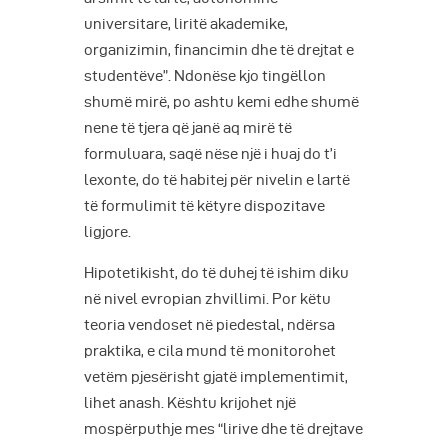
universitare, liritë akademike,
organizimin, financimin dhe të drejtat e
studentëve”. Ndonëse kjo tingëllon
shumë mirë, po ashtu kemi edhe shumë
nene të tjera që janë aq mirë të
formuluara, saqë nëse një i huaj do t’i
lexonte, do të habitej për nivelin e lartë
të formulimit të këtyre dispozitave
ligjore.
Hipotetikisht, do të duhej të ishim diku
në nivel evropian zhvillimi. Por këtu
teoria vendoset në piedestal, ndërsa
praktika, e cila mund të monitorohet
vetëm pjesërisht gjatë implementimit,
lihet anash. Kështu krijohet një
mospërputhje mes “lirive dhe të drejtave