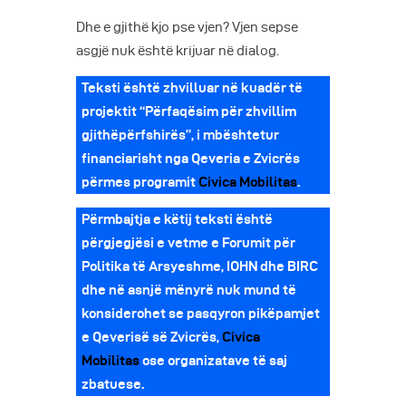
Dhe e gjithë kjo pse vjen? Vjen sepse
asgjë nuk është krijuar në dialog.
Teksti është zhvilluar në kuadër të
projektit “Përfaqësim për zhvillim
gjithëpërfshirës”, i mbështetur
financiarisht nga Qeveria e Zvicrës
përmes programit
Civi
ca
Mobilitas
.
Përmbajtja e këtij teksti është
përgjegjësi e vetme e Forumit për
Politika të Arsyeshme, IOHN dhe BIRC
dhe në asnjë mënyrë nuk mund të
konsiderohet se pasqyron pikëpamjet
e Qeverisë së Zvicrës,
Civica
Mobilitas
ose organizatave të saj
zbatuese.