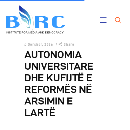
Ballina
4 Qershor, 2026
Share
Publikimet
AUTONOMIA
Projektet
UNIVERSITARE
Rreth Nesh
DHE KUFIJTË E
REFORMËS NË
ARSIMIN E
LARTË