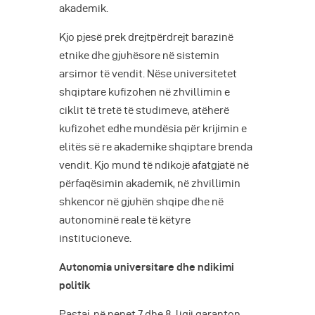
akademik.
Kjo pjesë prek drejtpërdrejt barazinë
etnike dhe gjuhësore në sistemin
arsimor të vendit. Nëse universitetet
shqiptare kufizohen në zhvillimin e
ciklit të tretë të studimeve, atëherë
kufizohet edhe mundësia për krijimin e
elitës së re akademike shqiptare brenda
vendit. Kjo mund të ndikojë afatgjatë në
përfaqësimin akademik, në zhvillimin
shkencor në gjuhën shqipe dhe në
autonominë reale të këtyre
institucioneve.
Autonomia universitare dhe ndikimi
politik
Pastaj, në nenet 7 dhe 8, ligji garanton