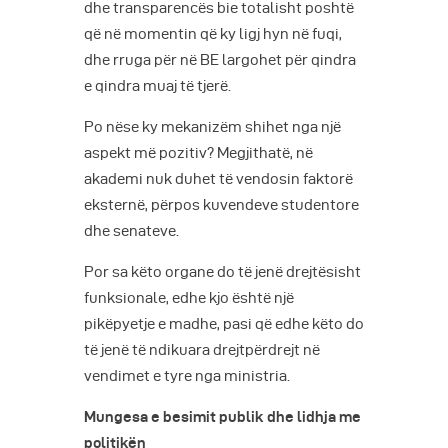
dhe transparencës bie totalisht poshtë
që në momentin që ky ligj hyn në fuqi,
dhe rruga për në BE largohet për qindra
e qindra muaj të tjerë.
Po nëse ky mekanizëm shihet nga një
aspekt më pozitiv? Megjithatë, në
akademi nuk duhet të vendosin faktorë
eksternë, përpos kuvendeve studentore
dhe senateve.
Por sa këto organe do të jenë drejtësisht
funksionale, edhe kjo është një
pikëpyetje e madhe, pasi që edhe këto do
të jenë të ndikuara drejtpërdrejt në
vendimet e tyre nga ministria.
Mungesa e besimit publik dhe lidhja me
politikën