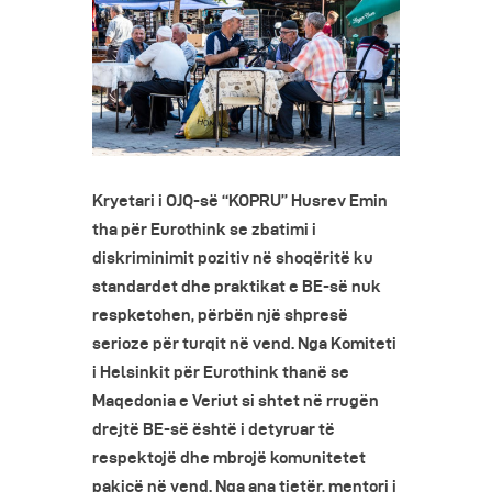
Kryetari i OJQ-së “KOPRU” Husrev Emin
tha për Eurothink se zbatimi i
diskriminimit pozitiv në shoqëritë ku
standardet dhe praktikat e BE-së nuk
respketohen, përbën një shpresë
serioze për turqit në vend. Nga Komiteti
i Helsinkit për Eurothink thanë se
Maqedonia e Veriut si shtet në rrugën
drejtë BE-së është i detyruar të
respektojë dhe mbrojë komunitetet
pakicë në vend. Nga ana tjetër, mentori i