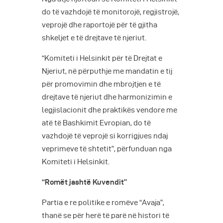
do të vazhdojë të monitorojë, regjistrojë,
veprojë dhe raportojë për të gjitha
shkeljet e të drejtave të njeriut.
“Komiteti i Helsinkit për të Drejtat e
Njeriut, në përputhje me mandatin e tij
për promovimin dhe mbrojtjen e të
drejtave të njeriut dhe harmonizimin e
legjislacionit dhe praktikës vendore me
atë të Bashkimit Evropian, do të
vazhdojë të veprojë si korrigjues ndaj
veprimeve të shtetit”, përfunduan nga
Komiteti i Helsinkit.
“Romët jashtë Kuvendit”
Partia e re politike e romëve “Avaja”,
thanë se për herë të parë në histori të