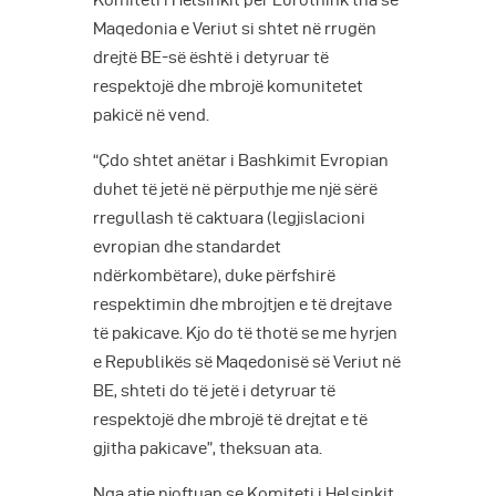
Komiteti i Helsinkit për Eurothink tha se
Maqedonia e Veriut si shtet në rrugën
drejtë BE-së është i detyruar të
respektojë dhe mbrojë komunitetet
pakicë në vend.
“Çdo shtet anëtar i Bashkimit Evropian
duhet të jetë në përputhje me një sërë
rregullash të caktuara (legjislacioni
evropian dhe standardet
ndërkombëtare), duke përfshirë
respektimin dhe mbrojtjen e të drejtave
të pakicave. Kjo do të thotë se me hyrjen
e Republikës së Maqedonisë së Veriut në
BE, shteti do të jetë i detyruar të
respektojë dhe mbrojë të drejtat e të
gjitha pakicave”, theksuan ata.
Nga atje njoftuan se Komiteti i Helsinkit