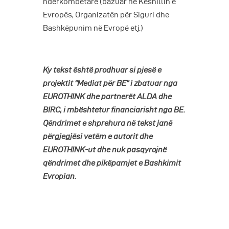
ndërkombëtare (bazuar në Këshillin e
Evropës, Organizatën për Siguri dhe
Bashkëpunim në Evropë etj.)
Ky tekst është prodhuar si pjesë e
projektit “Mediat për BE” i zbatuar nga
EUROTHINK dhe partnerët ALDA dhe
BIRC, i mbështetur financiarisht nga BE.
Qëndrimet e shprehura në tekst janë
përgjegjësi vetëm e autorit dhe
EUROTHINK-ut dhe nuk pasqyrojnë
qëndrimet dhe pikëpamjet e Bashkimit
Evropian.