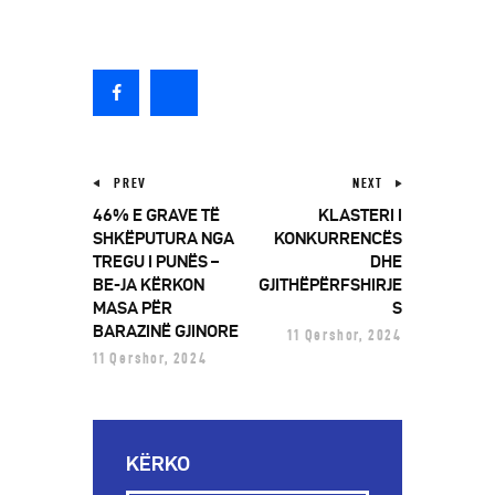
PREV
NEXT
46% E GRAVE TË
KLASTERI I
SHKËPUTURA NGA
KONKURRENCËS
TREGU I PUNËS –
DHE
BE-JA KËRKON
GJITHËPËRFSHIRJE
MASA PËR
S
BARAZINË GJINORE
11 Qershor, 2024
11 Qershor, 2024
KËRKO