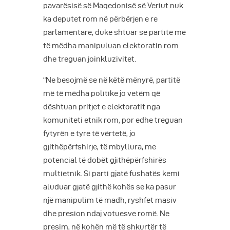
pavarësisë së Maqedonisë së Veriut nuk
ka deputet rom në përbërjen e re
parlamentare, duke shtuar se partitë më
të mëdha manipuluan elektoratin rom
dhe treguan joinkluzivitet.
“Ne besojmë se në këtë mënyrë, partitë
më të mëdha politike jo vetëm që
dështuan pritjet e elektoratit nga
komuniteti etnik rom, por edhe treguan
fytyrën e tyre të vërtetë, jo
gjithëpërfshirje, të mbyllura, me
potencial të dobët gjithëpërfshirës
multietnik. Si parti gjatë fushatës kemi
aluduar gjatë gjithë kohës se ka pasur
një manipulim të madh, ryshfet masiv
dhe presion ndaj votuesve romë. Ne
presim, në kohën më të shkurtër të