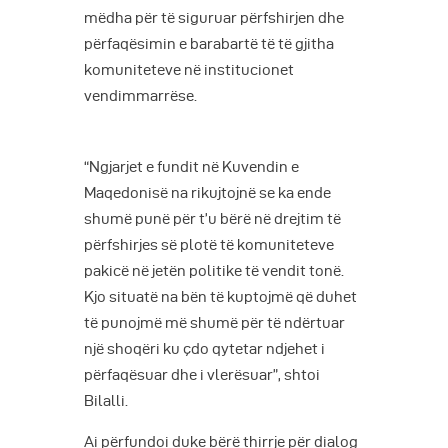
mëdha për të siguruar përfshirjen dhe
përfaqësimin e barabartë të të gjitha
komuniteteve në institucionet
vendimmarrëse.
“Ngjarjet e fundit në Kuvendin e
Maqedonisë na rikujtojnë se ka ende
shumë punë për t’u bërë në drejtim të
përfshirjes së plotë të komuniteteve
pakicë në jetën politike të vendit tonë.
Kjo situatë na bën të kuptojmë që duhet
të punojmë më shumë për të ndërtuar
një shoqëri ku çdo qytetar ndjehet i
përfaqësuar dhe i vlerësuar”, shtoi
Bilalli.
Ai përfundoi duke bërë thirrje për dialog