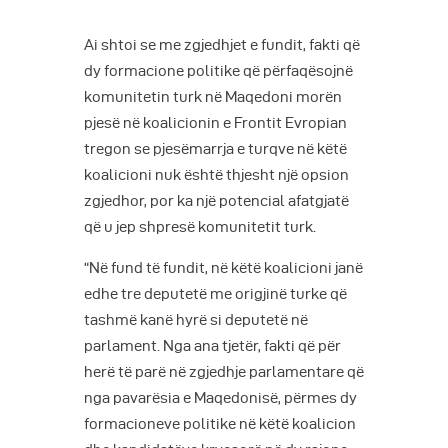
Ai shtoi se me zgjedhjet e fundit, fakti që
dy formacione politike që përfaqësojnë
komunitetin turk në Maqedoni morën
pjesë në koalicionin e Frontit Evropian
tregon se pjesëmarrja e turqve në këtë
koalicioni nuk është thjesht një opsion
zgjedhor, por ka një potencial afatgjatë
që u jep shpresë komunitetit turk.
“Në fund të fundit, në këtë koalicioni janë
edhe tre deputetë me origjinë turke që
tashmë kanë hyrë si deputetë në
parlament. Nga ana tjetër, fakti që për
herë të parë në zgjedhje parlamentare që
nga pavarësia e Maqedonisë, përmes dy
formacioneve politike në këtë koalicion