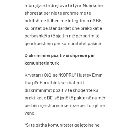
mbrojtja e të drejtave të tyre. Ndërkohë,
shpresat për një të ardhme më të
ndritshme lidhen me integrimin në BE,
ku pritet që standardet dhe praktikat e
përbashkëta të sjellin një përparim të
qëndrueshëm për komunitetet pakicë.
Diskriminimi pozitiv si shpresë për
komunitetin turk
Kryetari i OJQ-së “KOPRU” Husrev Emin
tha për Eurothink se zbatimi i
diskriminimit pozitiv te shoqëritë ku
praktikat e BE-së janë të pakta në numër
përbën një shpresë serioze për turqit në
vend.
“Si të gjitha komunitetet që jetojnë në