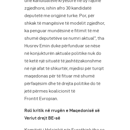
dhe kandidatëve kryesorë në dy rajone
zgjedhore, ishin afro 30 kandidatë
deputetë me origjinë turke. Por, për
shkak të mangësive të modelit zgjedhor,
ka penguar mundësinë e fitimit të më
shumë deputetëve se numri aktual”, tha
Husrev Emin duke përfunduar se nëse
në konjukturën aktuale politike nuk do
të ketë një situatë të jashtëzakonshme
në një afat të shkurtër, mjedisi për turqit
maqedonas për të fituar më shumë
përfaqësim dhe të drejta politike do të
jetë përmes koalicionit të
Frontit Evropian.
Roli kritik në rrugën e Maqedonisë së
Veriut drejt BE-së