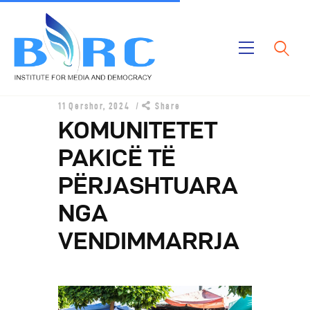
Ballina
11 Qershor, 2024
Share
Publikimet
KOMUNITETET
Projektet
PAKICË TË
Rreth Nesh
PËRJASHTUARA
NGA
VENDIMMARRJA