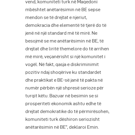
vend, komuniteti turk në Maqedoni
mbështet anëtarësimin në BE sepse
mendon se të drejtat e njeriut,
demokracia dhe elementë të tjerë do të
jenë në një standard më të mirë. Ne
besojmë se me anëtarësimin në BE, të
drejtat dhe liritë themelore do të arrihen
më mirë, veçanërisht si një komunitet i
vogël. Në fakt, qasja e diskriminimit
pozitiv ndaj shoqërive ku standardet
dhe praktikat e BE-së janë të pakta në
numër përbën një shpresë serioze për
turqit këtu. Bazuar në besimin se si
prosperiteti ekonomik ashtu edhe të
drejtat demokratike do të përmirësohen,
komuniteti turk dëshiron seriozisht
anëtarësimin në BE”, deklaroi Emin.