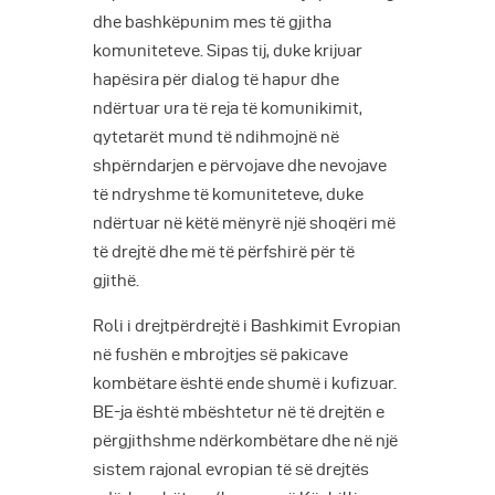
dhe bashkëpunim mes të gjitha
komuniteteve. Sipas tij, duke krijuar
hapësira për dialog të hapur dhe
ndërtuar ura të reja të komunikimit,
qytetarët mund të ndihmojnë në
shpërndarjen e përvojave dhe nevojave
të ndryshme të komuniteteve, duke
ndërtuar në këtë mënyrë një shoqëri më
të drejtë dhe më të përfshirë për të
gjithë.
Roli i drejtpërdrejtë i Bashkimit Evropian
në fushën e mbrojtjes së pakicave
kombëtare është ende shumë i kufizuar.
BE-ja është mbështetur në të drejtën e
përgjithshme ndërkombëtare dhe në një
sistem rajonal evropian të së drejtës