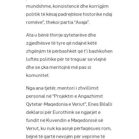
mundshme, konsistencë dhe korrigjim
politik të kësaj padrejtësie historike ndaj
romëve”, thekoi partia “Avaja”.
Ata u bënë thirrje qytetarëve dhe
zgjedhësve të tyre që ndajnë këtë
zhgënjim të përbashkët që t’i bashkohen
luftës politike për të treguar se vlejnë
dhe se çka meritojnë më pas si
komunitet.
Nga ana tjetër, mentori i zhvillimit
personal në “Projektin e Angazhimit
Qytetar-Maqedonia e Veriut”, Enes Bilalli
deklaroi për Eurothink se ngjarjet e
fundit në Kuvendin e Maqedonisë së
Veriut, ku nuk ka asnjë përfaqësues rom,
bëjnë të qartë nevojën për veprime të