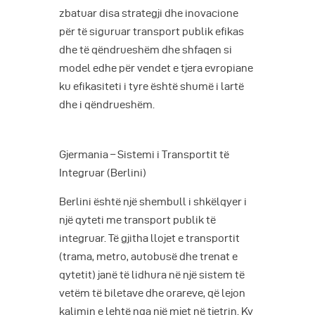
zbatuar disa strategji dhe inovacione
për të siguruar transport publik efikas
dhe të qëndrueshëm dhe shfaqen si
model edhe për vendet e tjera evropiane
ku efikasiteti i tyre është shumë i lartë
dhe i qëndrueshëm.
Gjermania – Sistemi i Transportit të
Integruar (Berlini)
Berlini është një shembull i shkëlqyer i
një qyteti me transport publik të
integruar. Të gjitha llojet e transportit
(trama, metro, autobusë dhe trenat e
qytetit) janë të lidhura në një sistem të
vetëm të biletave dhe orareve, që lejon
kalimin e lehtë nga një mjet në tjetrin. Ky