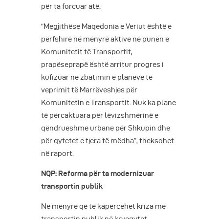
për ta forcuar atë.
“Megjithëse Maqedonia e Veriut është e
përfshirë në mënyrë aktive në punën e
Komunitetit të Transportit,
prapëseprapë është arritur progres i
kufizuar në zbatimin e planeve të
veprimit të Marrëveshjes për
Komunitetin e Transportit. Nuk ka plane
të përcaktuara për lëvizshmërinë e
qëndrueshme urbane për Shkupin dhe
për qytetet e tjera të mëdha”, theksohet
në raport.
NQP: Reforma për ta modernizuar
transportin publik
Në mënyrë që të kapërcehet kriza me