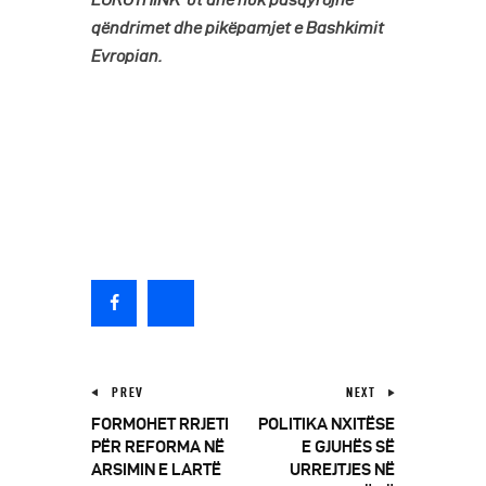
EUROTHINK-ut dhe nuk pasqyrojnë
qëndrimet dhe pikëpamjet e Bashkimit
Evropian.
PREV
NEXT
FORMOHET RRJETI
POLITIKA NXITËSE
PËR REFORMA NË
E GJUHËS SË
ARSIMIN E LARTË
URREJTJES NË