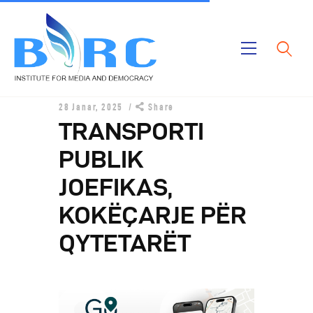
Ballina
28 Janar, 2025
Share
Publikimet
TRANSPORTI
Projektet
PUBLIK
Rreth Nesh
JOEFIKAS,
KOKËÇARJE PËR
QYTETARËT