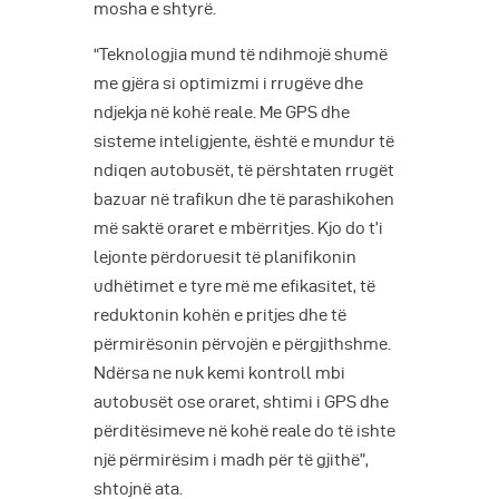
mosha e shtyrë.
“Teknologjia mund të ndihmojë shumë
me gjëra si optimizmi i rrugëve dhe
ndjekja në kohë reale. Me GPS dhe
sisteme inteligjente, është e mundur të
ndiqen autobusët, të përshtaten rrugët
bazuar në trafikun dhe të parashikohen
më saktë oraret e mbërritjes. Kjo do t’i
lejonte përdoruesit të planifikonin
udhëtimet e tyre më me efikasitet, të
reduktonin kohën e pritjes dhe të
përmirësonin përvojën e përgjithshme.
Ndërsa ne nuk kemi kontroll mbi
autobusët ose oraret, shtimi i GPS dhe
përditësimeve në kohë reale do të ishte
një përmirësim i madh për të gjithë”,
shtojnë ata.