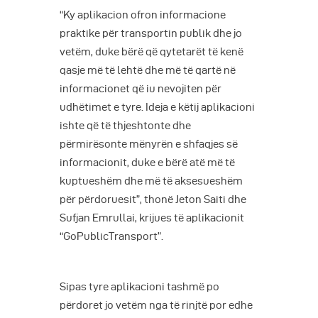
“Ky aplikacion ofron informacione
praktike për transportin publik dhe jo
vetëm, duke bërë që qytetarët të kenë
qasje më të lehtë dhe më të qartë në
informacionet që iu nevojiten për
udhëtimet e tyre. Ideja e këtij aplikacioni
ishte që të thjeshtonte dhe
përmirësonte mënyrën e shfaqjes së
informacionit, duke e bërë atë më të
kuptueshëm dhe më të aksesueshëm
për përdoruesit”, thonë Jeton Saiti dhe
Sufjan Emrullai, krijues të aplikacionit
“GoPublicTransport”.
Sipas tyre aplikacioni tashmë po
përdoret jo vetëm nga të rinjtë por edhe