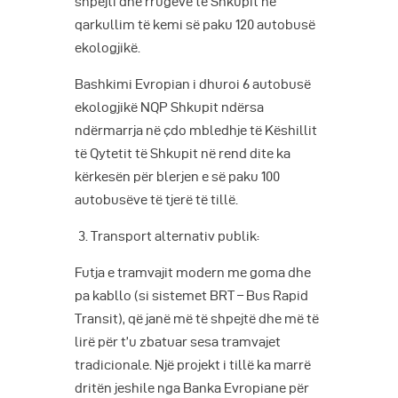
shpejti dhe rrugëve të Shkupit në
qarkullim të kemi së paku 120 autobusë
ekologjikë.
Bashkimi Evropian i dhuroi 6 autobusë
ekologjikë NQP Shkupit ndërsa
ndërmarrja në çdo mbledhje të Këshillit
të Qytetit të Shkupit në rend dite ka
kërkesën për blerjen e së paku 100
autobusëve të tjerë të tillë.
Transport alternativ publik:
Futja e tramvajit modern me goma dhe
pa kabllo (si sistemet BRT – Bus Rapid
Transit), që janë më të shpejtë dhe më të
lirë për t’u zbatuar sesa tramvajet
tradicionale. Një projekt i tillë ka marrë
dritën jeshile nga Banka Evropiane për