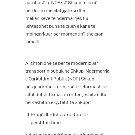
autobusët e NQP-së Shkup të kenë
përdorim më afatgjatë si dhe
mekanikëve të ndërmarrjes t’u
lehtësohet puna të cilën e kanë të
mbingarkuar për momentin”, thekson
Ismaili.
Ai shton dhe se për të modernizuar
transportin publik në Shkup, Ndërmarrja
e Qarkullimit Publik (NQP) Shkup
përqendrohet tek një sërë reformash të
cilat duhet të marrin dritën jeshile edhe
në Këshillin e Qytetit të Shkupit.
Rrugë dhe infrastrukturë të
përshtatshme: