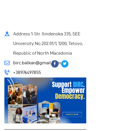
Address 1: Str. Ilindenska 335, SEE
University No.202.01/1, 1200, Tetovo,
Republic of North Macedonia
birc.balkan@gmail.com
+38976497855