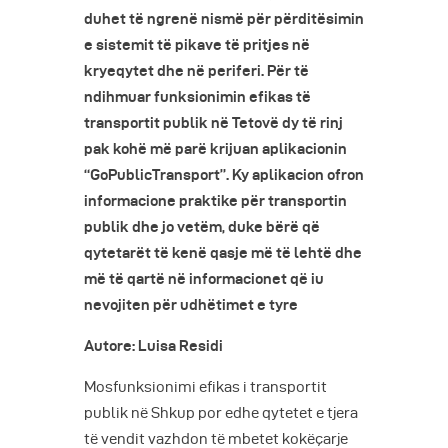
duhet të ngrenë nismë për përditësimin
e sistemit të pikave të pritjes në
kryeqytet dhe në periferi. Për të
ndihmuar funksionimin efikas të
transportit publik në Tetovë dy të rinj
pak kohë më parë krijuan aplikacionin
“GoPublicTransport”. Ky aplikacion ofron
informacione praktike për transportin
publik dhe jo vetëm, duke bërë që
qytetarët të kenë qasje më të lehtë dhe
më të qartë në informacionet që iu
nevojiten për udhëtimet e tyre
Autore: Luisa Residi
Mosfunksionimi efikas i transportit
publik në Shkup por edhe qytetet e tjera
të vendit vazhdon të mbetet kokëçarje