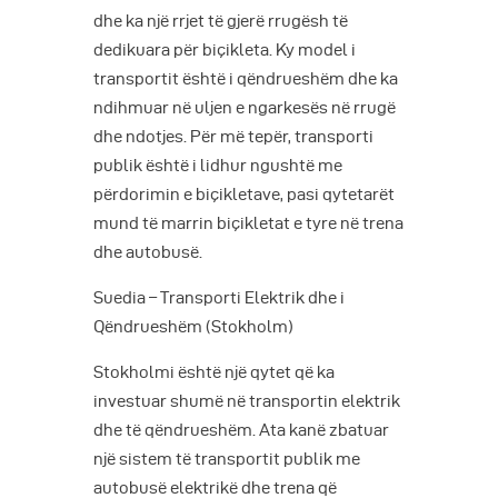
dhe ka një rrjet të gjerë rrugësh të
dedikuara për biçikleta. Ky model i
transportit është i qëndrueshëm dhe ka
ndihmuar në uljen e ngarkesës në rrugë
dhe ndotjes. Për më tepër, transporti
publik është i lidhur ngushtë me
përdorimin e biçikletave, pasi qytetarët
mund të marrin biçikletat e tyre në trena
dhe autobusë.
Suedia – Transporti Elektrik dhe i
Qëndrueshëm (Stokholm)
Stokholmi është një qytet që ka
investuar shumë në transportin elektrik
dhe të qëndrueshëm. Ata kanë zbatuar
një sistem të transportit publik me
autobusë elektrikë dhe trena që