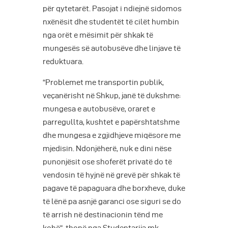
për qytetarët. Pasojat i ndiejnë sidomos
nxënësit dhe studentët të cilët humbin
nga orët e mësimit për shkak të
mungesës së autobusëve dhe linjave të
reduktuara.
“Problemet me transportin publik,
veçanërisht në Shkup, janë të dukshme:
mungesa e autobusëve, oraret e
parregullta, kushtet e papërshtatshme
dhe mungesa e zgjidhjeve miqësore me
mjedisin. Ndonjëherë, nuk e dini nëse
punonjësit ose shoferët privatë do të
vendosin të hyjnë në grevë për shkak të
pagave të papaguara dhe borxheve, duke
të lënë pa asnjë garanci ose siguri se do
të arrish në destinacionin tënd me