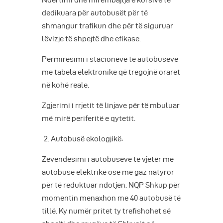
Ndërtimi dhe mirëmbajtja e korsive të
dedikuara për autobusët për të
shmangur trafikun dhe për të siguruar
lëvizje të shpejtë dhe efikase.
Përmirësimi i stacioneve të autobusëve
me tabela elektronike që tregojnë oraret
në kohë reale.
Zgjerimi i rrjetit të linjave për të mbuluar
më mirë periferitë e qytetit.
Autobusë ekologjikë:
Zëvendësimi i autobusëve të vjetër me
autobusë elektrikë ose me gaz natyror
për të reduktuar ndotjen. NQP Shkup për
momentin menaxhon me 40 autobusë të
tillë. Ky numër pritet ty trefishohet së