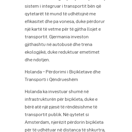
sistem i integruar i transportit bën që
qytetarët të mund të udhëtojnë me
efikasitet dhe pa vonesa, duke përdorur
një kartë të vetme për të gjitha llojet e
transportit. Gjermania investon
gjithashtu në autobusë dhe trena
ekologjikë, duke reduktuar emetimet
dhe ndotjen.
Holanda – Përdorimi i Biçikletave dhe
Transporti i Qëndrueshëm
Holanda ka investuar shumë në
infrastrukturën për biçikleta, duke e
bërë atë një pjesë të rëndësishme të
transportit publik. Në qytetet si
Amsterdam, njerëzit përdorin biçikleta
për të udhëtuar në distanca të shkurtra,