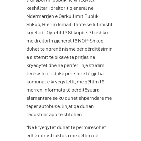
transportin publik në kryeqytet,
këshilltar i drejtorit gjeneral në
Ndërmarrjen e Qarkullimit Publik-
Shkup, Blerim Ismaili thotë se fillimisht
kryetari i Qytetit të Shkupit së bashku
me drejtorin gjeneral të NQP-Shkup
duhet të ngrenë nismë për përditësimin
e sistemit të pikave të pritjes në
kryeqytet dhe në periferi, një studim
tërësisht i ri duke përfshirë të gjitha
komunat e kryeqytetit, me qëllim të
merren informata të përditësuara
elementare se ku duhet shpërndarë më
tepër autobusë, linjat që duhen
reduktuar apo të shtohen.
“Në kryeqytet duhet të përmirësohet
edhe infrastruktura me qëllim që