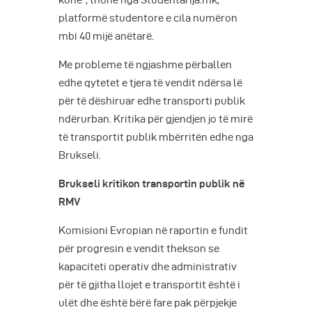
kohë“, thonë nga Studentarija.mk,
platformë studentore e cila numëron
mbi 40 mijë anëtarë.
Me probleme të ngjashme përballen
edhe qytetet e tjera të vendit ndërsa lë
për të dëshiruar edhe transporti publik
ndërurban. Kritika për gjendjen jo të mirë
të transportit publik mbërritën edhe nga
Brukseli.
Brukseli kritikon transportin publik në
RMV
Komisioni Evropian në raportin e fundit
për progresin e vendit thekson se
kapaciteti operativ dhe administrativ
për të gjitha llojet e transportit është i
ulët dhe është bërë fare pak përpjekje