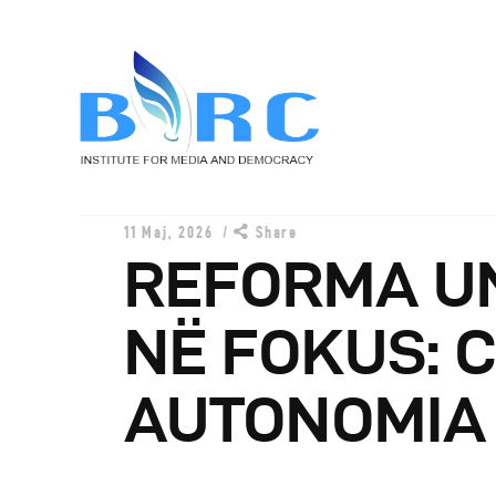
11 Maj, 2026
Share
REFORMA UN
B
NË FOKUS: C
P
AUTONOMIA 
P