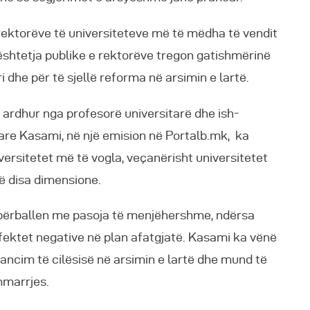
ektorëve të universiteteve më të mëdha të vendit
bështetja publike e rektorëve tregon gatishmërinë
ri dhe për të sjellë reforma në arsimin e lartë.
ë ardhur nga profesorë universitarë dhe ish-
are Kasami, në një emision në Portalb.mk, ka
iversitetet më të vogla, veçanërisht universitetet
ë disa dimensione.
ë përballen me pasoja të menjëhershme, ndërsa
efektet negative në plan afatgjatë. Kasami ka vënë
ancim të cilësisë në arsimin e lartë dhe mund të
mmarrjes.