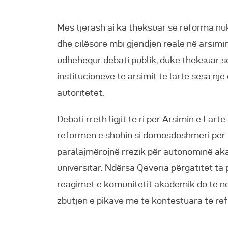
Mes tjerash ai ka theksuar se reforma nuk
dhe cilësore mbi gjendjen reale në arsimin
udhëhequr debati publik, duke theksuar s
institucioneve të arsimit të lartë sesa n
autoritetet.
Debati rreth ligjit të ri për Arsimin e Lar
reformën e shohin si domosdoshmëri për 
paralajmërojnë rrezik për autonominë aka
universitar. Ndërsa Qeveria përgatitet ta 
reagimet e komunitetit akademik do të nd
zbutjen e pikave më të kontestuara të re