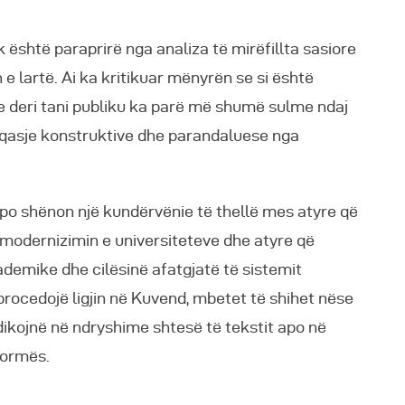
 është paraprirë nga analiza të mirëfillta sasiore
 e lartë. Ai ka kritikuar mënyrën se si është
e deri tani publiku ka parë më shumë sulme ndaj
jë qasje konstruktive dhe parandaluese nga
të po shënon një kundërvënie të thellë mes atyre që
modernizimin e universiteteve dhe atyre që
demike dhe cilësinë afatgjatë të sistemit
procedojë ligjin në Kuvend, mbetet të shihet nëse
ikojnë në ndryshime shtesë të tekstit apo në
formës.