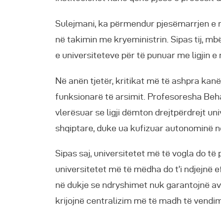
Sulejmani, ka përmendur pjesëmarrjen e r
në takimin me kryeministrin. Sipas tij, m
e universiteteve për të punuar me ligjin e 
Në anën tjetër, kritikat më të ashpra kan
funksionarë të arsimit. Profesoresha Beh
vlerësuar se ligji dëmton drejtpërdrejt un
shqiptare, duke ua kufizuar autonominë n
Sipas saj, universitetet më të vogla do t
universitetet më të mëdha do t’i ndjejnë 
në dukje se ndryshimet nuk garantojnë av
krijojnë centralizim më të madh të vendi