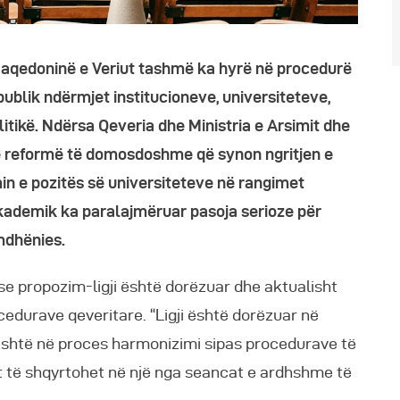
ë Maqedoninë e Veriut tashmë ka hyrë në procedurë
publik ndërmjet institucioneve, universiteteve,
tikë. Ndërsa Qeveria dhe Ministria e Arsimit dhe
jë reformë të domosdoshme që synon ngritjen e
min e pozitës së universiteteve në rangimet
kademik ka paralajmëruar pasoja serioze për
mdhënies.
se propozim-ligji është dorëzuar dhe aktualisht
edurave qeveritare. “Ligji është dorëzuar në
është në proces harmonizimi sipas procedurave të
et të shqyrtohet në një nga seancat e ardhshme të