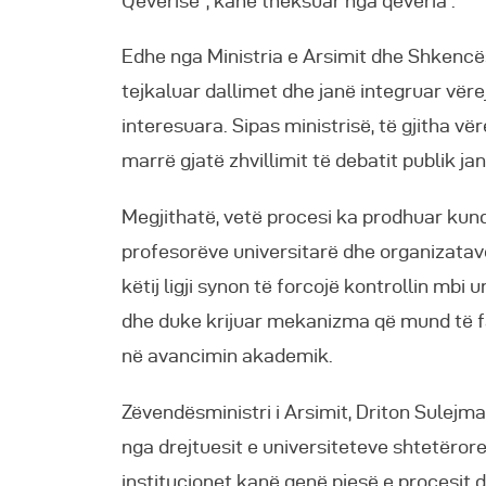
Qeverisë”, kanë theksuar nga qeveria .
Edhe nga Ministria e Arsimit dhe Shkencës
tejkaluar dallimet dhe janë integruar vëre
interesuara. Sipas ministrisë, të gjitha v
marrë gjatë zhvillimit të debatit publik ja
Megjithatë, vetë procesi ka prodhuar kund
profesorëve universitarë dhe organizata
këtij ligji synon të forcojë kontrollin mb
dhe duke krijuar mekanizma që mund të f
në avancimin akademik.
Zëvendësministri i Arsimit, Driton Sulejma
nga drejtuesit e universiteteve shtetërore
institucionet kanë qenë pjesë e procesit 