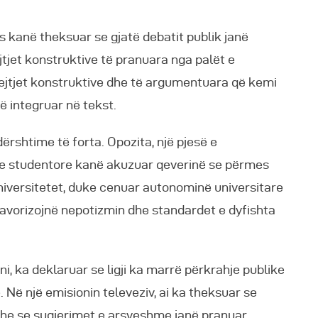
 kanë theksuar se gjatë debatit publik janë
jtjet konstruktive të pranuara nga palët e
ërejtjet konstruktive dhe të argumentuara që kemi
në integruar në tekst.
ërshtime të forta. Opozita, një pjesë e
ve studentore kanë akuzuar qeverinë se përmes
i universitetet, duke cenuar autonominë universitare
avorizojnë nepotizmin dhe standardet e dyfishta
ni, ka deklaruar se ligji ka marrë përkrahje publike
. Në një emisionin televeziv, ai ka theksuar se
dhe se sugjerimet e arsyeshme janë pranuar.