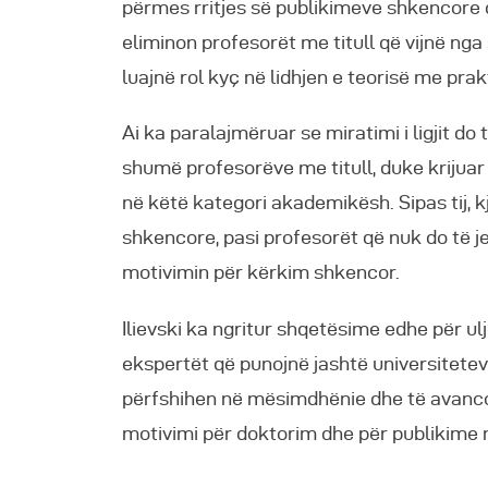
përmes rritjes së publikimeve shkencore 
eliminon profesorët me titull që vijnë nga s
luajnë rol kyç në lidhjen e teorisë me prak
Ai ka paralajmëruar se miratimi i ligjit do
shumë profesorëve me titull, duke krijuar
në këtë kategori akademikësh. Sipas tij, k
shkencore, pasi profesorët që nuk do të
motivimin për kërkim shkencor.
Ilievski ka ngritur shqetësime edhe për ul
ekspertët që punojnë jashtë universitetev
përfshihen në mësimdhënie dhe të avancoj
motivimi për doktorim dhe për publikime n