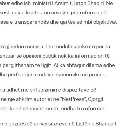
hur edhe ish-ministri i Arsimit, Jeton Shaqiri. Në
askush nuk e konteston nevojën për reforma në
esa e transparencës dhe qartësisë mbi objektivat
et të gjenden mënyra dhe modele konkrete për ta
e shtuar se opinioni publik nuk ka informacion të
ërgjithshëm të ligjit. Ai ka shfaqur dilema edhe
he përfshirjen e odave ekonomike në proces.
ara lidhet me shfuqizimin e dispozitave që
 në një shkrim autorial në “NetPress”, Gjorgji
një ndër kundërthëniet më të mëdha të reformës.
n e pozitës së universiteteve në Listën e Shangait