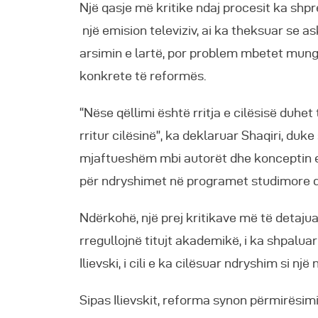
Një qasje më kritike ndaj procesit ka shpre
një emision televiziv, ai ka theksuar se 
arsimin e lartë, por problem mbetet mung
konkrete të reformës.
“Nëse qëllimi është rritja e cilësisë duh
rritur cilësinë”, ka deklaruar Shaqiri, duk
mjaftueshëm mbi autorët dhe konceptin e p
për ndryshimet në programet studimore d
Ndërkohë, një prej kritikave më të detaju
rregullojnë titujt akademikë, i ka shpaluar
Ilievski, i cili e ka cilësuar ndryshim si 
Sipas Ilievskit, reforma synon përmirësimi