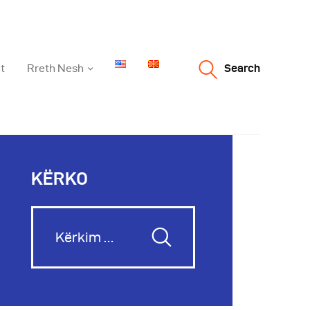
t
Rreth Nesh
Search
KËRKO