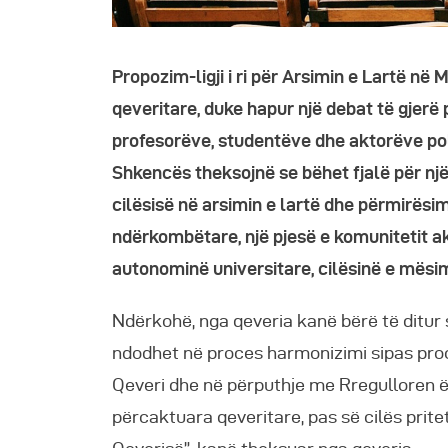
Propozim-ligji i ri për Arsimin e Lartë n
qeveritare, duke hapur një debat të gjerë 
profesorëve, studentëve dhe aktorëve poli
Shkencës theksojnë se bëhet fjalë për n
cilësisë në arsimin e lartë dhe përmirësi
ndërkombëtare, një pjesë e komunitetit a
autonominë universitare, cilësinë e mësi
Ndërkohë, nga qeveria kanë bërë të ditur 
ndodhet në proces harmonizimi sipas proc
Qeveri dhe në përputhje me Rregulloren 
përcaktuara qeveritare, pas së cilës prit