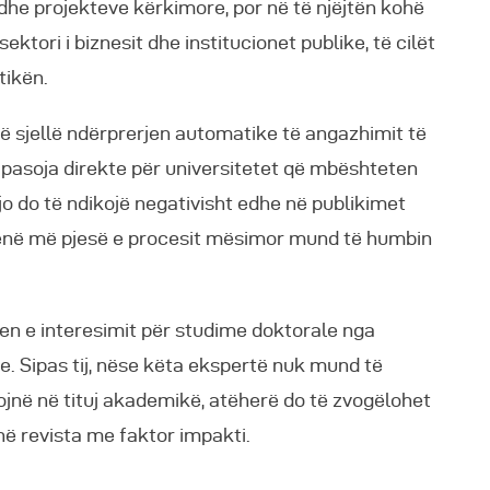
dhe projekteve kërkimore, por në të njëjtën kohë
ektori i biznesit dhe institucionet publike, të cilët
tikën.
 të sjellë ndërprerjen automatike të angazhimit të
 pasoja direkte për universitetet që mbështeten
jo do të ndikojë negativisht edhe në publikimet
 jenë më pjesë e procesit mësimor mund të humbin
jen e interesimit për studime doktorale nga
e. Sipas tij, nëse këta ekspertë nuk mund të
në në tituj akademikë, atëherë do të zvogëlohet
ë revista me faktor impakti.